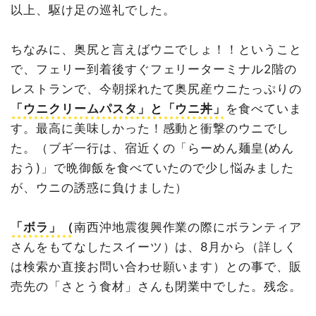
以上、駆け足の巡礼でした。
ちなみに、奥尻と言えばウニでしょ！！ということ
で、フェリー到着後すぐフェリーターミナル2階の
レストランで、今朝採れたて奥尻産ウニたっぷりの
「ウニクリームパスタ」と「ウニ丼」
を食べていま
す。最高に美味しかった！感動と衝撃のウニでし
た。（ブギ一行は、宿近くの「らーめん麺皇(めん
おう)」で晩御飯を食べていたので少し悩みました
が、ウニの誘惑に負けました）
「ボラ」（
南西沖地震復興作業の際にボランティア
さんをもてなしたスイーツ）は、8月から（詳しく
は検索か直接お問い合わせ願います）との事で、販
売先の「さとう食材」さんも閉業中でした。残念。