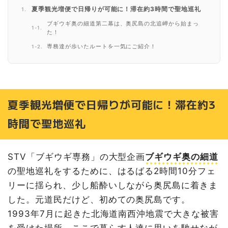
夏季観光増便で日帰りが可能に！滞在約3時間で聖地巡礼
ブギウギ奥の細道第二幕は、奥尻島の北追岬から始まっ
た！
専務達が歩いたルートを一気にご紹介！
夏季観光増便で日帰りが可能に！滞在約3
時間で聖地巡礼
STV「ブギウギ専務」の大型企画
ブギウギ奥の細道
の聖地巡礼をするために、はるばる2時間10分フェ
リーに揺られ、少し船酔いしながら奥尻島に着きま
した。元道民だけど、初めての奥尻島です。
1993年7月に起きた北海道南西沖地震で大きな被害
を受けた場所。ここで暮らす人達に思いを馳せなが