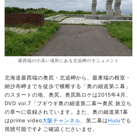
最西端の小高い場所にある北追岬のモニュメント
北海道最西端の奥尻・北追岬から、最東端の根室・
納沙布岬までを徒歩で横断する「奥の細道第ニ幕」
のスタートの地、奥尻。奥尻島ロケは2015年4月、
DVD vol.7「ブギウギ奥の細道第二幕〜奥尻 旅立ち
の章〜に収録されています。また、奥の細道第1幕
はprime video
大阪チャンネル
、第二幕は
Hulu
でも
視聴可能です♪ ご確認くださいませ。