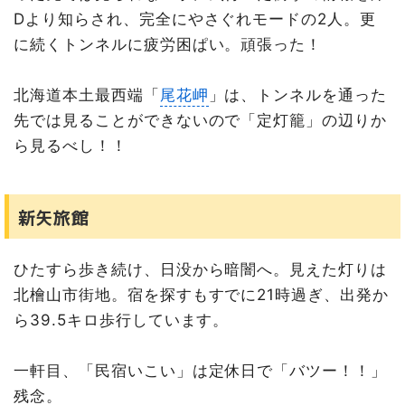
Dより知らされ、完全にやさぐれモードの2人。更
に続くトンネルに疲労困ぱい。頑張った！
北海道本土最西端「
尾花岬
」は、トンネルを通った
先では見ることができないので「定灯籠」の辺りか
ら見るべし！！
新矢旅館
ひたすら歩き続け、日没から暗闇へ。見えた灯りは
北檜山市街地。宿を探すもすでに21時過ぎ、出発か
ら39.5キロ歩行しています。
一軒目、「民宿いこい」は定休日で「バツー！！」
残念。