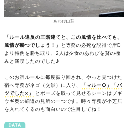
あわび山荘
「ルール違反の三階建てと、この風情を比べても、
風情が勝つでしょう！」
と専務の必死な説得で岸D
より特例を勝ち取り、2人は夕食のあわびを贅の極
みと満喫したのでした♪
このお宿ルールに毎度振り回され、やっと見つけた
宿へ専務がネゴ（交渉）に入り、
「マルー○」「バ
ツでした×」
とポーズを取って見せるシーンはブギ
ウギ奥の細道の見所の一つです。時々専務が小芝居
を入れてくるのも面白いので注目してね！