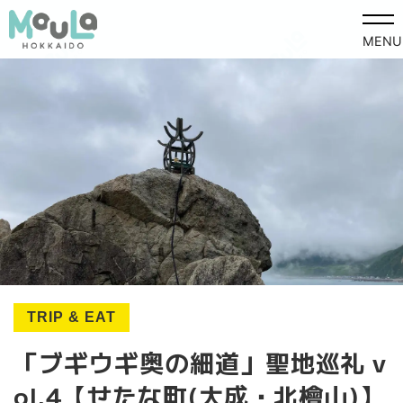
MENU
TRIP & EAT
「ブギウギ奥の細道」聖地巡礼 v
ol.4【せたな町(大成・北檜山)】