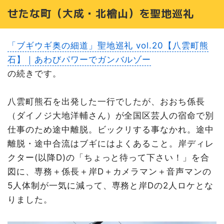
せたな町（大成・北檜山）を聖地巡礼
「ブギウギ奥の細道」聖地巡礼 vol.20【八雲町熊
石】｜あわびパワーでガンバルゾー
の続きです。
八雲町熊石を出発した一行でしたが、おおち係長
（ダイノジ大地洋輔さん）が全国区芸人の宿命で別
仕事のため途中離脱。ビックリする事なかれ。途中
離脱・途中合流はブギにはよくあること。岸ディレ
クター(以降D)の「ちょっと待って下さい！」を合
図に、専務＋係長＋岸D＋カメラマン＋音声マンの
5人体制が一気に減って、専務と岸Dの2人ロケとな
りました。