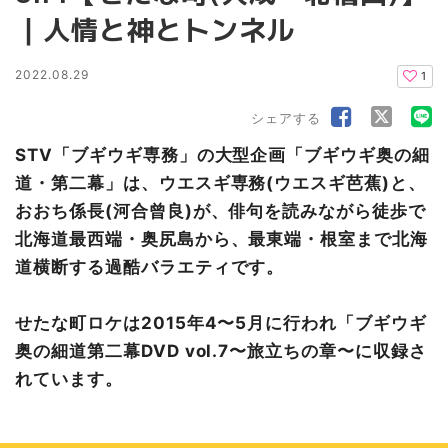
｜人情と神とトンネル
2022.08.29
1
シェアする
STV「ブギウギ専務」の大型企画「ブギウギ奥の細
道・第二幕」は、ウエスギ専務(ウエスギ芭蕉)と、
おおち係長(河合曾良)が、俳句を読みながら徒歩で
北海道最西端・奥尻島から、最東端・根室まで北海
道横断する過酷バラエティです。
せたな町ロケは2015年4〜5月に行われ「ブギウギ
奥の細道第二幕DVD vol.7〜旅立ちの章〜に収録さ
れています。