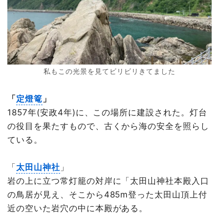
私もこの光景を見てビリビリきてました
「
定燈篭
」
1857年(安政4年)に、この場所に建設された。灯台
の役目を果たすもので、古くから海の安全を照らし
ている。
「
太田山神社
」
岩の上に立つ常灯籠の対岸に「太田山神社本殿入口
の鳥居が見え、そこから485m登った太田山頂上付
近の空いた岩穴の中に本殿がある。