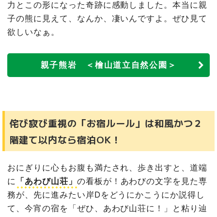
力とこの形になった奇跡に感動しました。本当に親
子の熊に見えて、なんか、凄いんですよ。ぜひ見て
欲しいなぁ。
親子熊岩 ＜檜山道立自然公園＞
侘び寂び重視の「お宿ルール」は和風かつ２
階建て以内なら宿泊OK！
おにぎりに心もお腹も満たされ、歩き出すと、道端
に
「あわび山荘」
の看板が！あわびの文字を見た専
務が、先に進みたい岸Dをどうにかこうにか説得し
て、今宵の宿を「ぜひ、あわび山荘に！」と粘り辿