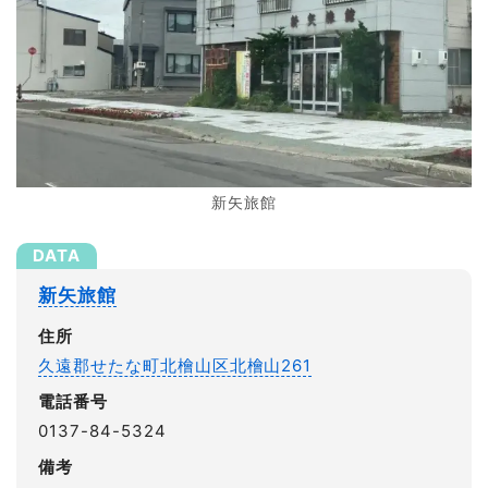
新矢旅館
新矢旅館
住所
久遠郡せたな町北檜山区北檜山261
電話番号
0137-84-5324
備考