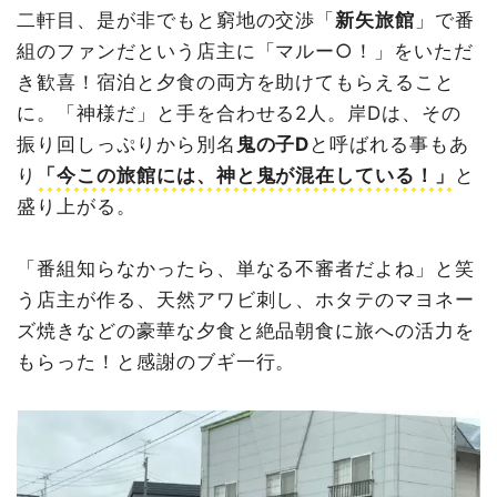
二軒目、是が非でもと窮地の交渉「
新矢旅館
」で番
組のファンだという店主に「マルー○！」をいただ
き歓喜！宿泊と夕食の両方を助けてもらえること
に。「神様だ」と手を合わせる2人。岸Dは、その
振り回しっぷりから別名
鬼の子D
と呼ばれる事もあ
り
「今この旅館には、神と鬼が混在している！」
と
盛り上がる。
「番組知らなかったら、単なる不審者だよね」と笑
う店主が作る、天然アワビ刺し、ホタテのマヨネー
ズ焼きなどの豪華な夕食と絶品朝食に旅への活力を
もらった！と感謝のブギ一行。