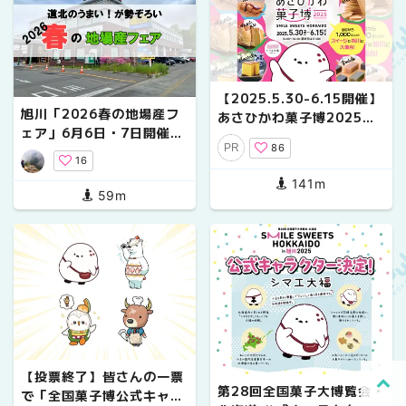
【2025.5.30-6.15開催】
旭川「2026春の地場産フ
あさひかわ菓子博2025は
ェア」6月6日・7日開催｜
ここが注目！
86
PR
道北60店舗が勢ぞろい・気
16
になるグルメまとめ
141m
59m
【投票終了】皆さんの一票
第28回全国菓子大博覧会・
で「全国菓子博公式キャラ