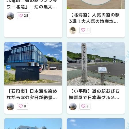
北竜町「道の駅サンフラ
ワー北竜」｜幻の黒大豆
「黒千石」と新名物グル
【北海道】人気の道の駅
28
メひまわりポーク焼豚ま
3選！大人気の地産地消
ん
グルメや名物・特産品、
3
周辺の絶景も楽しもう！
【石狩市】日本海を染め
【小平町】道の駅おびら
ながら沈む夕日が絶景！
鰊番屋で日本海グルメを
「道の駅 石狩あいろーど
満喫！重要文化財の鰊番
8
8
厚田」のおすすめグルメ
屋とにしん丼がおすすめ
と見どころ