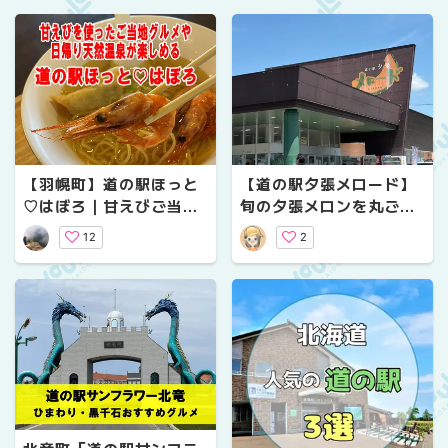
【羽幌町】道の駅ほっと
【道の駅夕張メロード】
♡はぼろ｜甘えびご当地
旬の夕張メロンを丸ごと
グルメ・日帰り天然温
堪能♪メロンパンや限定グ
12
2
泉・日本最北のバラ園も
ルメも見逃せない！