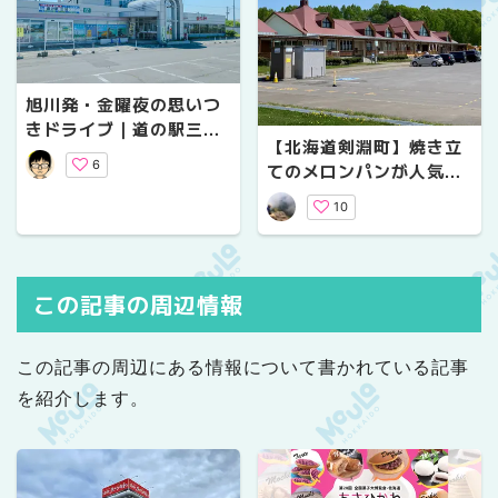
旭川発・金曜夜の思いつ
きドライブ｜道の駅三笠
【北海道剣淵町】焼き立
で車中泊・三笠天然温
6
てのメロンパンが人気｜
泉・滝川のチャップ丼
映画のロケ地になった
10
「道の駅 絵本の里けんぶ
ち」
この記事の周辺情報
この記事の周辺にある情報について書かれている記事
を紹介します。