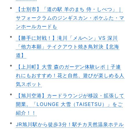
【士別市】「道の駅 羊のまち 侍・しべつ」｜
サフォークラムのジンギスカン・ポケふた・マ
ンホールカードも
【勝手に対戦！】滝川「メルヘン」VS 深川
「他力本願」テイクアウト焼き鳥対決【北海
道】
【上川町】大雪 森のガーデン体験レポ｜子連
れにもおすすめ！花と自然、遊びが楽しめる人
気スポット
【旭川空港】カードラウンジが移設・拡張して
開業。「LOUNGE 大雪（TAISETSU）」をご
紹介！！
JR旭川駅から徒歩3分！駅チカ天然温泉ホテル