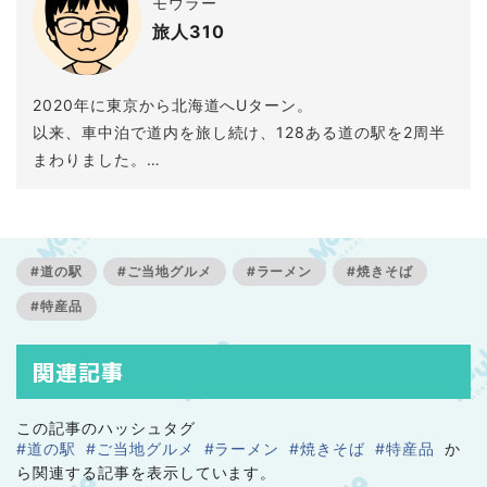
モウラー
旅人310
2020年に東京から北海道へUターン。
以来、車中泊で道内を旅し続け、128ある道の駅を2周半
まわりました。
道の駅の駐車場で目が覚め、名前も知らない集落の食堂
に飛び込む——
そんな旅の隙間に落ちている発見を記事にしています。
食べ歩き・呑み歩きも性に合っていて、地元の人しか知
#道の駅
#ご当地グルメ
#ラーメン
#焼きそば
らないお気に入りの店を探すのが旅のもう一つの楽し
#特産品
み。
「ここ、来てよかった」と思える場所をひとつでも多く
関連記事
届けます。
この記事のハッシュタグ
#道の駅
#ご当地グルメ
#ラーメン
#焼きそば
#特産品
か
ら関連する記事を表示しています。