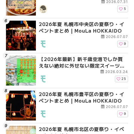
新店まで徹底比較 | MouLa
2026.07.31
HOKKAIDO
5
2026年夏 札幌市中央区の夏祭り・イ
2026年夏 札幌市清田
札幌の麻辣湯（マーラ
ベントまとめ | MouLa HOKKAIDO
ベントまとめ | MouLa 
め専門店6選！本場の量
新店まで徹底比較 | Mo
2026.07.07
HOKKAIDO
9
【2026年最新】新千歳空港でしか買
2026年夏 札幌市南区
2026年夏 札幌市清田
えない絶対に外せない限定スイーツ・
ントまとめ | MouLa H
ベントまとめ | MouLa 
焼き菓子18選 | MouLa HOKKAIDO
2026.03.24
25
2026年夏 札幌市豊平区の夏祭り・イ
2026年夏 札幌市豊平
【2026年最新】新千
ベントまとめ | MouLa HOKKAIDO
ベントまとめ | MouLa 
えない絶対に外せない
焼き菓子18選 | MouLa
2026.07.07
9
2026年夏 札幌市北区の夏祭り・イベ
2026年夏 札幌市中央
【新千歳空港】新カー