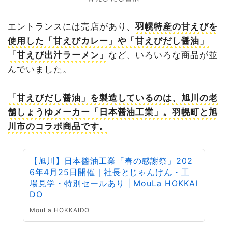
エントランスには売店があり、
羽幌特産の甘えびを
使用した「甘えびカレー」や「甘えびだし醤油」
「甘えび出汁ラーメン」
など、いろいろな商品が並
んでいました。
「甘えびだし醤油」を製造しているのは、旭川の老
舗しょうゆメーカー「日本醤油工業」。羽幌町と旭
川市のコラボ商品です。
【旭川】日本醬油工業「春の感謝祭」202
6年4月25日開催｜社長とじゃんけん・工
場見学・特別セールあり | MouLa HOKKAI
DO
MouLa HOKKAIDO