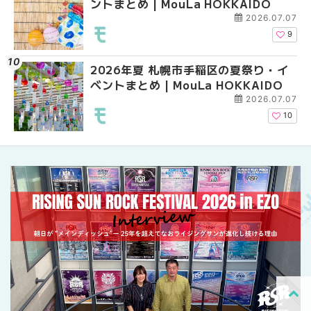
ントまとめ | MouLa HOKKAIDO
ベントまとめ | MouLa 
業。「SUPER LOUNG
ーパーラウンジアネッ
2026.07.07
介！！ | MouLa HOKK
9
2026年夏 札幌市手稲区の夏祭り・イ
2026年夏 恵庭市・千
2026年夏 札幌市豊平
ベントまとめ | MouLa HOKKAIDO
イベントまとめ | MouL
ベントまとめ | MouLa 
2026.07.07
10