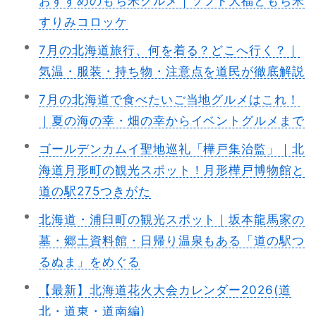
おすすめのもち米グルメ｜ソフト大福ともち米
すりみコロッケ
7月の北海道旅行、何を着る？どこへ行く？｜
気温・服装・持ち物・注意点を道民が徹底解説
7月の北海道で食べたいご当地グルメはこれ！
｜夏の海の幸・畑の幸からイベントグルメまで
ゴールデンカムイ聖地巡礼「樺戸集治監」｜北
海道月形町の観光スポット！月形樺戸博物館と
道の駅275つきがた
北海道・浦臼町の観光スポット｜坂本龍馬家の
墓・郷土資料館・日帰り温泉もある「道の駅つ
るぬま」をめぐる
【最新】北海道花火大会カレンダー2026(道
北・道東・道南編)