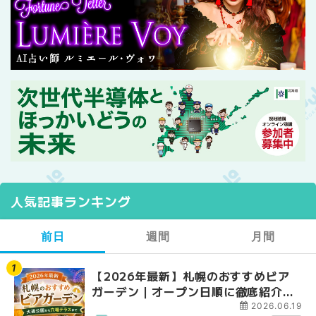
人気記事ランキング
前日
週間
月間
【2026年最新】札幌のおすすめビア
【2026年最新】札幌
【2026年最新】札幌
ガーデン｜オープン日順に徹底紹介！
ガーデン｜オープン日
ガーデン｜オープン日
大通公園から穴場テラスまで | MouLa
大通公園から穴場テラスまで
大通公園から穴場テラスまで
2026.06.19