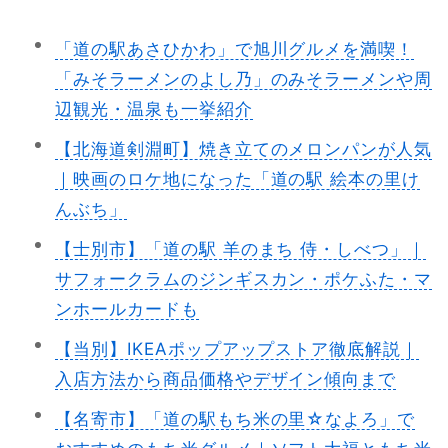
「道の駅あさひかわ」で旭川グルメを満喫！
「みそラーメンのよし乃」のみそラーメンや周
辺観光・温泉も一挙紹介
【北海道剣淵町】焼き立てのメロンパンが人気
｜映画のロケ地になった「道の駅 絵本の里け
んぶち」
【士別市】「道の駅 羊のまち 侍・しべつ」｜
サフォークラムのジンギスカン・ポケふた・マ
ンホールカードも
【当別】IKEAポップアップストア徹底解説｜
入店方法から商品価格やデザイン傾向まで
【名寄市】「道の駅もち米の里☆なよろ」で