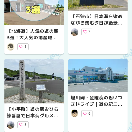
【石狩市】日本海を染め
ながら沈む夕日が絶景！
「道の駅 石狩あいろーど
【北海道】人気の道の駅
7
厚田」のおすすめグルメ
3選！大人気の地産地消
と見どころ
グルメや名物・特産品、
3
周辺の絶景も楽しもう！
旭川発・金曜夜の思いつ
きドライブ｜道の駅三笠
【小平町】道の駅おびら
で車中泊・三笠天然温
6
鰊番屋で日本海グルメを
泉・滝川のチャップ丼
満喫！重要文化財の鰊番
8
屋とにしん丼がおすすめ