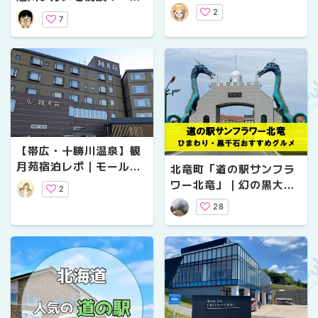
堪能♪メロンパンや限定グ
そラーメンのよし乃」の
2
ルメも見逃せない！
7
みそラーメンや周辺観
光・温泉も一挙紹介
【帯広・十勝川温泉】観
月苑宿泊レポ｜モール温
北竜町「道の駅サンフラ
泉と北海道グルメを満喫
ワー北竜」｜幻の黒大豆
2
できる温泉宿
「黒千石」と新名物グル
28
メひまわりポーク焼豚ま
ん