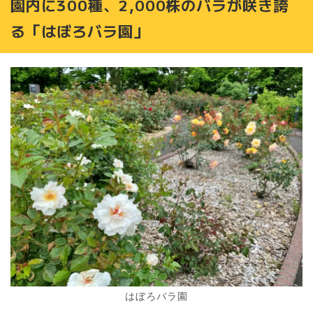
園内に300種、2,000株のバラが咲き誇
る「はぼろバラ園」
はぼろバラ園