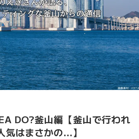
REA DO?釜山編【釜山で行われ
人気はまさかの…】