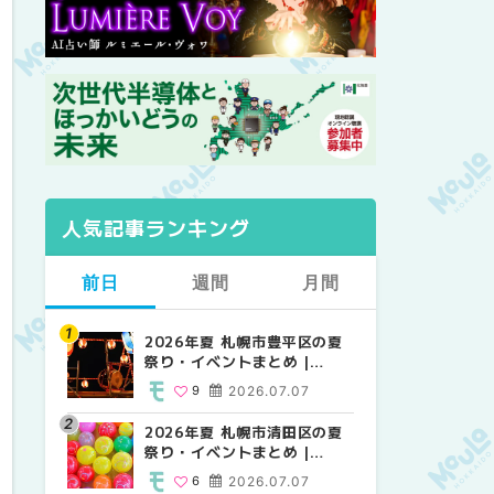
人気記事ランキング
前日
週間
月間
2026年夏 札幌市豊平区の夏
【2026年最新】札幌のおすす
【2026年最新】札幌のおすす
祭り・イベントまとめ |
めビアガーデン｜オープン日
めビアガーデン｜オープン日
MouLa HOKKAIDO
順に徹底紹介！大通公園から
順に徹底紹介！大通公園から
9
2026.07.07
24
24
2026.06.19
2026.06.19
穴場テラスまで | MouLa
穴場テラスまで | MouLa
HOKKAIDO
HOKKAIDO
2026年夏 札幌市清田区の夏
2026年夏 札幌市白石区の夏
2026年夏 札幌市北区の夏祭
祭り・イベントまとめ |
祭り・イベントまとめ |
り・イベントまとめ |
MouLa HOKKAIDO
MouLa HOKKAIDO
MouLa HOKKAIDO
6
2026.07.07
9
9
2026.07.07
2026.07.07