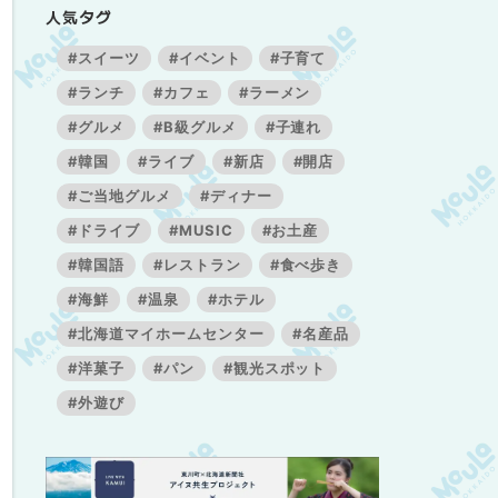
人気タグ
#スイーツ
#イベント
#子育て
#ランチ
#カフェ
#ラーメン
#グルメ
#B級グルメ
#子連れ
#韓国
#ライブ
#新店
#開店
#ご当地グルメ
#ディナー
#ドライブ
#MUSIC
#お土産
#韓国語
#レストラン
#食べ歩き
#海鮮
#温泉
#ホテル
#北海道マイホームセンター
#名産品
#洋菓子
#パン
#観光スポット
#外遊び