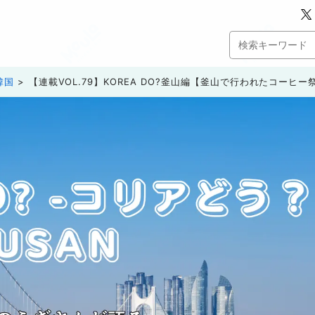
韓国
【連載VOL.79】KOREA DO?釜山編【釜山で行われたコーヒ