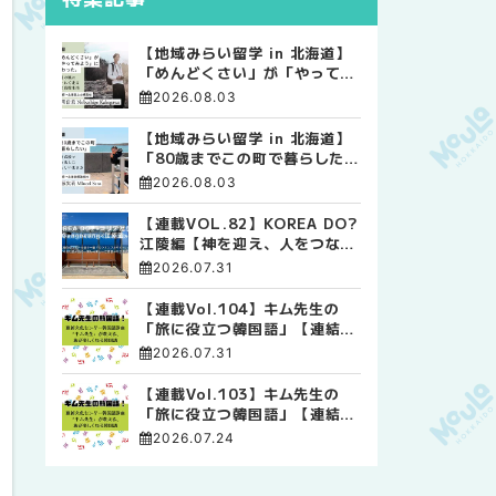
【地域みらい留学 in 北海道】
「めんどくさい」が「やってみ
よう」に変わった。 十勝の風
2026.08.03
に吹かれて走る、僕の泥臭くて
自由な高校生活
【地域みらい留学 in 北海道】
「80歳までこの町で暮らした
い」 標津高校で踏み出した、
2026.08.03
私らしい生き方
【連載VOL.82】KOREA DO?
江陵編【神を迎え、人をつなぐ
時間 ― 江陵端午祭 】
2026.07.31
【連載Vol.104】キム先生の
「旅に役立つ韓国語」【連結語
尾について その4】
2026.07.31
【連載Vol.103】キム先生の
「旅に役立つ韓国語」【連結語
尾について その3】
2026.07.24