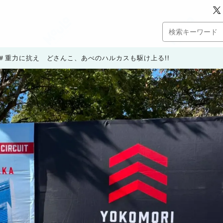
＃重力に抗え どさんこ、あべのハルカスも駆け上る!!