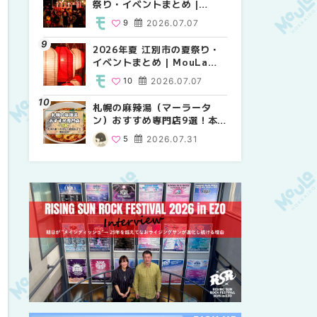
祭り・イベントまとめ |
り・イベントまとめ |
祭り・イベントまとめ |
MouLa HOKKAIDO
MouLa HOKKAIDO
MouLa HOKKAIDO
9
2026.07.07
8
9
2026.07.07
2026.07.07
2026年夏 江別市の夏祭り・
2026年夏 札幌市中央区の夏
【新千歳空港】新カードラウ
イベントまとめ | MouLa
祭り・イベントまとめ |
ンジが開業。「SUPER
HOKKAIDO
MouLa HOKKAIDO
LOUNGE ANNEX（スーパー
10
2026.07.07
9
18
2026.07.07
2025.08.13
ラウンジアネックス）」をご
紹介！！ | MouLa
札幌の麻辣湯（マーラータ
2026年夏 恵庭市・千歳市の
2026年夏 札幌市南区の夏祭
HOKKAIDO
ン）おすすめ専門店9選！本
夏祭り・イベントまとめ |
り・イベントまとめ |
場の量り売りから最新店まで
MouLa HOKKAIDO
MouLa HOKKAIDO
5
2026.07.31
9
8
2026.07.07
2026.07.07
徹底比較 | MouLa
HOKKAIDO