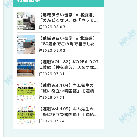
【地域みらい留学 in 北海道】
「めんどくさい」が「やってみ
よう」に変わった。 十勝の風
2026.08.03
に吹かれて走る、僕の泥臭くて
自由な高校生活
【地域みらい留学 in 北海道】
「80歳までこの町で暮らした
い」 標津高校で踏み出した、
2026.08.03
私らしい生き方
【連載VOL.82】KOREA DO?
江陵編【神を迎え、人をつなぐ
時間 ― 江陵端午祭 】
2026.07.31
【連載Vol.104】キム先生の
「旅に役立つ韓国語」【連結語
尾について その4】
2026.07.31
【連載Vol.103】キム先生の
「旅に役立つ韓国語」【連結語
尾について その3】
2026.07.24