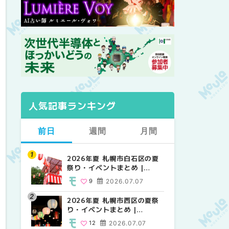
人気記事ランキング
前日
週間
月間
2026年夏 札幌市白石区の夏
2026年夏 札幌市西区の夏祭
【2026年最新】札幌のおすす
祭り・イベントまとめ |
り・イベントまとめ |
めビアガーデン｜オープン日
MouLa HOKKAIDO
MouLa HOKKAIDO
順に徹底紹介！大通公園から
9
2026.07.07
12
24
2026.07.07
2026.06.19
穴場テラスまで | MouLa
HOKKAIDO
2026年夏 札幌市西区の夏祭
【2026年最新】札幌のおすす
2026年夏 札幌市北区の夏祭
り・イベントまとめ |
めビアガーデン｜オープン日
り・イベントまとめ |
MouLa HOKKAIDO
順に徹底紹介！大通公園から
MouLa HOKKAIDO
12
2026.07.07
24
9
2026.07.07
2026.06.19
穴場テラスまで | MouLa