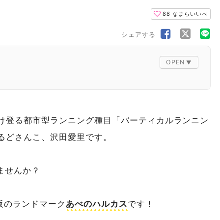
88
なまらいいべ
シェアする
け登る都市型ランニング種目「バーティカルランニン
るどさんこ、沢田愛里です。
ませんか？
大阪のランドマーク
あべのハルカス
です！