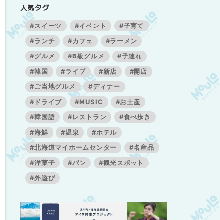
人気タグ
#スイーツ
#イベント
#子育て
#ランチ
#カフェ
#ラーメン
#グルメ
#B級グルメ
#子連れ
#韓国
#ライブ
#新店
#開店
#ご当地グルメ
#ディナー
#ドライブ
#MUSIC
#お土産
#韓国語
#レストラン
#食べ歩き
#海鮮
#温泉
#ホテル
#北海道マイホームセンター
#名産品
#洋菓子
#パン
#観光スポット
#外遊び