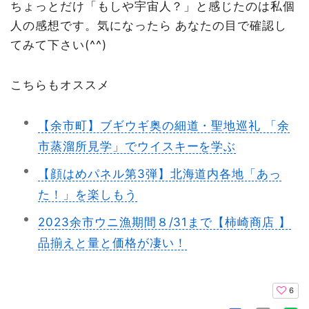
ちょっとだけ「もしや宇宙人？」と感じたのは私個
人の感想です。気になったら あなたの目で確認し
てみて下さい(^^)
こちらもオススメ
【余市町】ブギウギ奥の細道・聖地巡礼 「余
市蒸溜所見学」でウイスキーを学ぶ
【顔はめパネル第3弾】北海道内各地「あっ
た！」を楽しもう
2023余市ウニ漁期間８/31まで【柿崎商店 】
品揃えと量と価格が凄い！
6