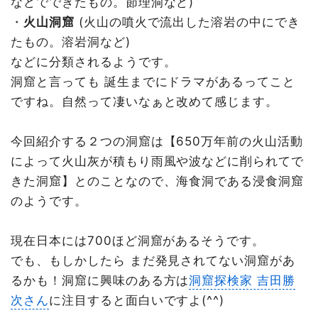
などでできたもの。節理洞など)
・
火山洞窟
(火山の噴火で流出した溶岩の中にでき
たもの。溶岩洞など)
などに分類されるようです。
洞窟と言っても 誕生までにドラマがあるってこと
ですね。自然って凄いなぁと改めて感じます。
今回紹介する２つの洞窟は【650万年前の火山活動
によって火山灰が積もり雨風や波などに削られてで
きた洞窟】とのことなので、海食洞である浸食洞窟
のようです。
現在日本には700ほど洞窟があるそうです。
でも、もしかしたら まだ発見されてない洞窟があ
るかも！洞窟に興味のある方は
洞窟探検家 吉田勝
次さん
に注目すると面白いですよ(^^)