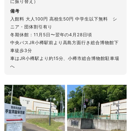
に振り替え）
備考
入館料 大人100円 高校生50円 中学生以下無料 シ
ニア・団体割引有り
冬期休館：11月5日〜翌年の4月28日頃
中央バスJR小樽駅前より高島方面行き総合博物館下
車徒歩3分
車はJR小樽駅より約15分、小樽市総合博物館駐車場
へ