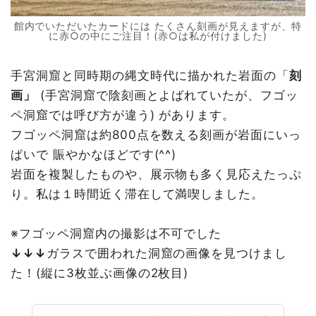
館内でいただいたカードには たくさん刻画が見えますが、特
に赤○の中にご注目！(赤○は私が付けました)
手宮洞窟と同時期の縄文時代に描かれた岩面の「
刻
画」
(手宮洞窟で陰刻画とよばれていたが、フゴッ
ペ洞窟では呼び方が違う) があります。
フゴッペ洞窟は約800点を数える刻画が岩面にいっ
ぱいで 賑やかなほどです(^^)
岩面を複製したものや、展示物も多く見応えたっぷ
り。私は１時間近く滞在して満喫しました。
※フゴッペ洞窟内の撮影は不可でした
↓↓↓
ガラスで囲われた洞窟の画像を見つけまし
た！(縦に3枚並ぶ画像の2枚目)