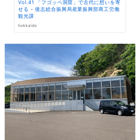
Vol.41 「フゴッペ洞窟」で古代に想いを寄
せる - 後志総合振興局産業振興部商工労働
観光課
hokkaido