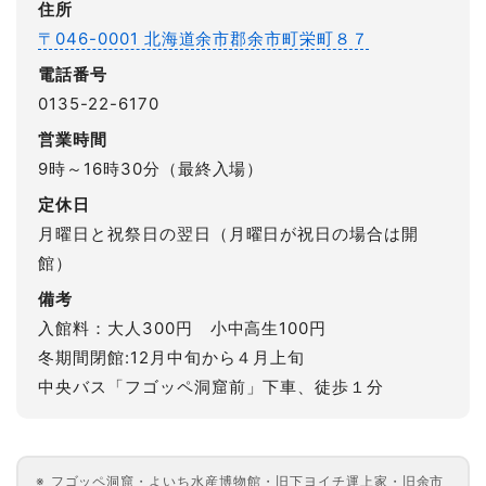
住所
〒046-0001 北海道余市郡余市町栄町８７
電話番号
0135-22-6170
営業時間
9時～16時30分（最終入場）
定休日
月曜日と祝祭日の翌日（月曜日が祝日の場合は開
館）
備考
入館料：大人300円 小中高生100円
冬期間閉館:12月中旬から４月上旬
中央バス「フゴッペ洞窟前」下車、徒歩１分
フゴッペ洞窟・よいち水産博物館・旧下ヨイチ運上家・旧余市