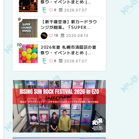
祭り・イベントまとめ |
祭り・イベントまとめ |
しか買えない絶対に外せない
MouLa HOKKAIDO
MouLa HOKKAIDO
限定スイーツ・焼き菓子18選
9
2026.07.07
9
25
2026.07.07
2026.03.24
| MouLa HOKKAIDO
【新千歳空港】新カードラウ
2026年夏 札幌市中央区の夏
【新千歳空港】新カードラウ
ンジが開業。「SUPER
祭り・イベントまとめ |
ンジが開業。「SUPER
LOUNGE ANNEX（スーパー
MouLa HOKKAIDO
LOUNGE ANNEX（スーパー
18
2025.08.13
9
18
2026.07.07
2025.08.13
ラウンジアネックス）」をご
ラウンジアネックス）」をご
紹介！！ | MouLa
紹介！！ | MouLa
2026年夏 札幌市清田区の夏
2026年夏 恵庭市・千歳市の
2026年夏 札幌市豊平区の夏
HOKKAIDO
HOKKAIDO
祭り・イベントまとめ |
夏祭り・イベントまとめ |
祭り・イベントまとめ |
MouLa HOKKAIDO
MouLa HOKKAIDO
MouLa HOKKAIDO
6
2026.07.07
9
9
2026.07.07
2026.07.07