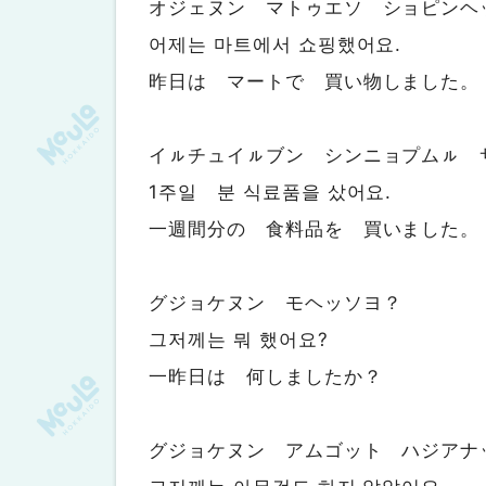
オジェヌン マトゥエソ ショピンヘ
어제는 마트에서 쇼핑했어요.
昨日は マートで 買い物しました。
イㇽチュイㇽブン シンニョプムㇽ 
1주일 분 식료품을 샀어요.
一週間分の 食料品を 買いました。
グジョケヌン モヘッソヨ？
그저께는 뭐 했어요?
一昨日は 何しましたか？
グジョケヌン アムゴット ハジアナ