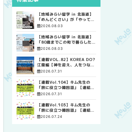
【地域みらい留学 in 北海道】
「めんどくさい」が「やってみ
よう」に変わった。 十勝の風
2026.08.03
に吹かれて走る、僕の泥臭くて
自由な高校生活
【地域みらい留学 in 北海道】
「80歳までこの町で暮らした
い」 標津高校で踏み出した、
2026.08.03
私らしい生き方
【連載VOL.82】KOREA DO?
江陵編【神を迎え、人をつなぐ
時間 ― 江陵端午祭 】
2026.07.31
【連載Vol.104】キム先生の
「旅に役立つ韓国語」【連結語
尾について その4】
2026.07.31
【連載Vol.103】キム先生の
「旅に役立つ韓国語」【連結語
尾について その3】
2026.07.24