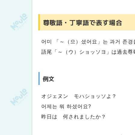
尊敬語・丁寧語で表す場合
어미 「～（으）셨어요」는 과거 존경
語尾「～（ウ）ショッソヨ」は過去尊
例文
オジェヌン モハショッソよ？
어제는 뭐 하셨어요?
昨日は 何されましたか？