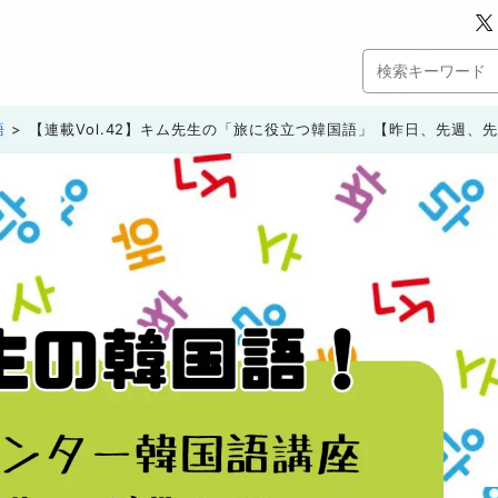
語
【連載Vol.42】キム先生の「旅に役立つ韓国語」【昨日、先週、