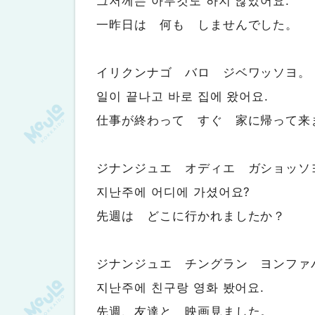
그저께는 아무것도 하지 않았어요.
一昨日は 何も しませんでした。
イリクンナゴ バロ ジベワッソヨ。
일이 끝나고 바로 집에 왔어요.
仕事が終わって すぐ 家に帰って来
ジナンジュエ オディエ ガショッソ
지난주에 어디에 가셨어요?
先週は どこに行かれましたか？
ジナンジュエ チングラン ヨンファ
지난주에 친구랑 영화 봤어요.
先週、友達と 映画見ました。