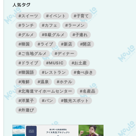
人気タグ
#スイーツ
#イベント
#子育て
#ランチ
#カフェ
#ラーメン
#グルメ
#B級グルメ
#子連れ
#韓国
#ライブ
#新店
#開店
#ご当地グルメ
#ディナー
#ドライブ
#MUSIC
#お土産
#韓国語
#レストラン
#食べ歩き
#海鮮
#温泉
#ホテル
#北海道マイホームセンター
#名産品
#洋菓子
#パン
#観光スポット
#外遊び