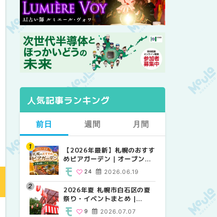
人気記事ランキング
前日
週間
月間
【2026年最新】札幌のおすす
【2026年最新】札幌のおすす
【2026年最新】札幌のおすす
めビアガーデン｜オープン日
めビアガーデン｜オープン日
めビアガーデン｜オープン日
順に徹底紹介！大通公園から
順に徹底紹介！大通公園から
順に徹底紹介！大通公園から
24
2026.06.19
24
24
2026.06.19
2026.06.19
穴場テラスまで | MouLa
穴場テラスまで | MouLa
穴場テラスまで | MouLa
HOKKAIDO
HOKKAIDO
HOKKAIDO
2026年夏 札幌市白石区の夏
2026年夏 札幌市西区の夏祭
2026年夏 札幌市北区の夏祭
祭り・イベントまとめ |
り・イベントまとめ |
り・イベントまとめ |
MouLa HOKKAIDO
MouLa HOKKAIDO
MouLa HOKKAIDO
9
2026.07.07
12
9
2026.07.07
2026.07.07