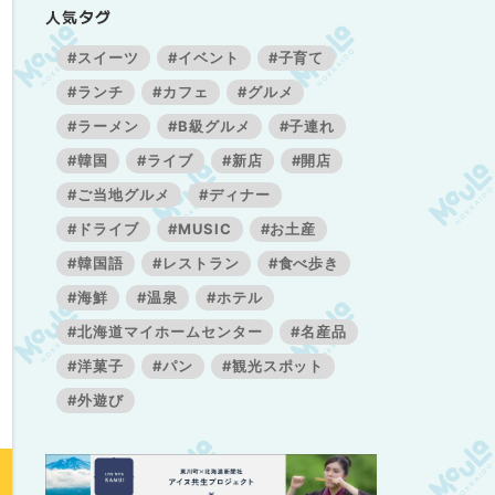
人気タグ
#スイーツ
#イベント
#子育て
#ランチ
#カフェ
#グルメ
#ラーメン
#B級グルメ
#子連れ
#韓国
#ライブ
#新店
#開店
#ご当地グルメ
#ディナー
#ドライブ
#MUSIC
#お土産
#韓国語
#レストラン
#食べ歩き
#海鮮
#温泉
#ホテル
#北海道マイホームセンター
#名産品
#洋菓子
#パン
#観光スポット
#外遊び