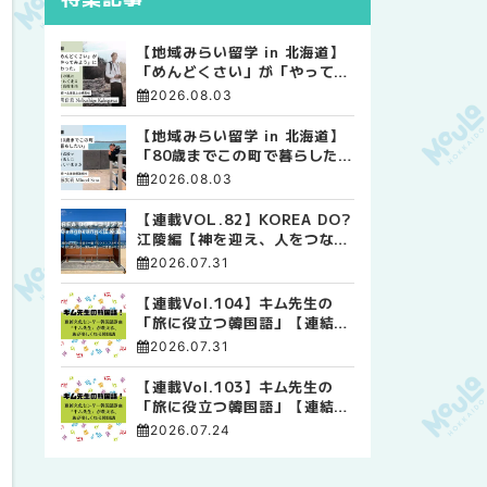
【地域みらい留学 in 北海道】
「めんどくさい」が「やってみ
よう」に変わった。 十勝の風
2026.08.03
に吹かれて走る、僕の泥臭くて
自由な高校生活
【地域みらい留学 in 北海道】
「80歳までこの町で暮らした
い」 標津高校で踏み出した、
2026.08.03
私らしい生き方
【連載VOL.82】KOREA DO?
江陵編【神を迎え、人をつなぐ
時間 ― 江陵端午祭 】
2026.07.31
【連載Vol.104】キム先生の
「旅に役立つ韓国語」【連結語
尾について その4】
2026.07.31
【連載Vol.103】キム先生の
「旅に役立つ韓国語」【連結語
尾について その3】
2026.07.24