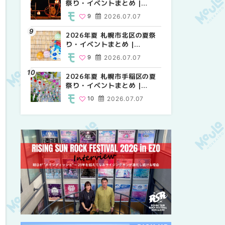
祭り・イベントまとめ |
祭り・イベントまとめ |
しか買えない絶対に外せない
MouLa HOKKAIDO
MouLa HOKKAIDO
限定スイーツ・焼き菓子18選
9
2026.07.07
9
25
2026.07.07
2026.03.24
| MouLa HOKKAIDO
2026年夏 札幌市北区の夏祭
2026年夏 札幌市中央区の夏
【新千歳空港】新カードラウ
り・イベントまとめ |
祭り・イベントまとめ |
ンジが開業。「SUPER
MouLa HOKKAIDO
MouLa HOKKAIDO
LOUNGE ANNEX（スーパー
9
2026.07.07
9
18
2026.07.07
2025.08.13
ラウンジアネックス）」をご
紹介！！ | MouLa
2026年夏 札幌市手稲区の夏
2026年夏 恵庭市・千歳市の
2026年夏 札幌市豊平区の夏
HOKKAIDO
祭り・イベントまとめ |
夏祭り・イベントまとめ |
祭り・イベントまとめ |
MouLa HOKKAIDO
MouLa HOKKAIDO
MouLa HOKKAIDO
10
2026.07.07
9
9
2026.07.07
2026.07.07