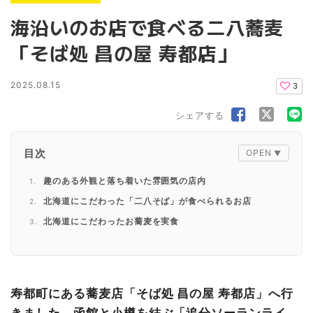
海沿いのお店で食べる二八蕎麦
「そば処 昌の屋 寿都店」
2025.08.15
3
シェアする
目次
趣のある外観と落ち着いた雰囲気の店内
北海道にこだわった「二八そば」が食べられるお店
北海道にこだわったお蕎麦を実食
にしんそば
冷やしとろろそば
食事の後には海を眺めて出発
寿都町にある蕎麦店「そば処 昌の屋 寿都店」へ行
きました。函館と小樽を結ぶ「追分ソーランライ