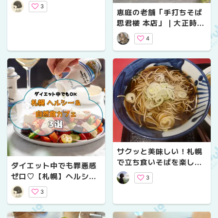
る！おすすめランチ4選
3
恵庭の老舗「手打ちそば
｜冷たい麺から優しい和
思君楼 本店」｜大正時代
食まで
創業・歯ごたえ抜群の極
4
太手打ち蕎麦と天ざるラ
ンチレポ
サクッと美味しい！札幌
で立ち食いそばを楽しめ
ダイエット中でも罪悪感
るお店おすすめ3選
ゼロ♡【札幌】ヘルシー
3
&自然食カフェ3選
3