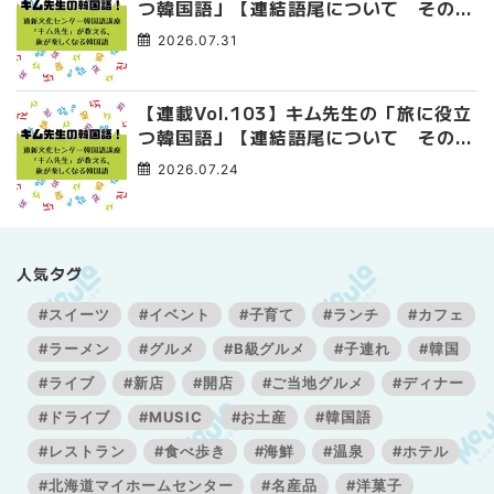
つ韓国語」【連結語尾について その
4】
2026.07.31
【連載Vol.103】キム先生の「旅に役立
つ韓国語」【連結語尾について その
3】
2026.07.24
人気タグ
#スイーツ
#イベント
#子育て
#ランチ
#カフェ
#ラーメン
#グルメ
#B級グルメ
#子連れ
#韓国
#ライブ
#新店
#開店
#ご当地グルメ
#ディナー
#ドライブ
#MUSIC
#お土産
#韓国語
#レストラン
#食べ歩き
#海鮮
#温泉
#ホテル
#北海道マイホームセンター
#名産品
#洋菓子