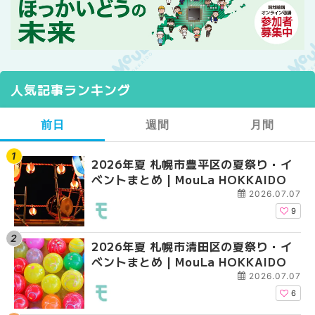
人気記事ランキング
前日
週間
月間
2026年夏 札幌市豊平区の夏祭り・イ
【2026年最新】札幌
【2026年最新】札幌
ベントまとめ | MouLa HOKKAIDO
ガーデン｜オープン日
ガーデン｜オープン日
大通公園から穴場テラスまで
大通公園から穴場テラスまで
2026.07.07
HOKKAIDO
HOKKAIDO
9
2026年夏 札幌市清田区の夏祭り・イ
2026年夏 札幌市白石
2026年夏 札幌市北区
ベントまとめ | MouLa HOKKAIDO
ベントまとめ | MouLa 
ントまとめ | MouLa H
2026.07.07
6