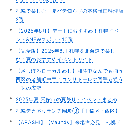
札幌で楽しむ！夏バテ知らずの本格韓国料理店
2選
【2025年8月】デートにおすすめ！札幌イベ
ント&NEWスポット10選
【完全版】2025年8月 札幌＆北海道で楽し
む！夏のおすすめイベントガイド
【さっぽろローカルめし】和洋中なんでも揃う
西区の老舗町中華！コンサドーレの選手も通う
「味の広龍」
2025年夏 函館市の夏祭り・イベントまとめ
札幌デカ盛りランチ闊歩③【手稲区・西区】
【ARASHI】【Vaundy】来場者必見！札幌ド