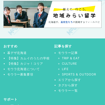
おすすめ
記事を探す
暮デザ北海道
モウラー記事
【特集】カムイのうたの学校
TRIP & EAT
【特集】カジャ！コリア
CULTURE
モウラ北海道について
LIFE
モウラー募集要項
SPORTS & OUTDOOR
エリアから探す
タグから探す
モウラー一覧
サポート