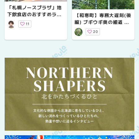
「札幌ノースプラザ」地
下飲食店のおすすめラン
【和寒町】専務大遅刻(後
チ５選
編) ブギウギ奥の細道 聖
11
地巡礼
20