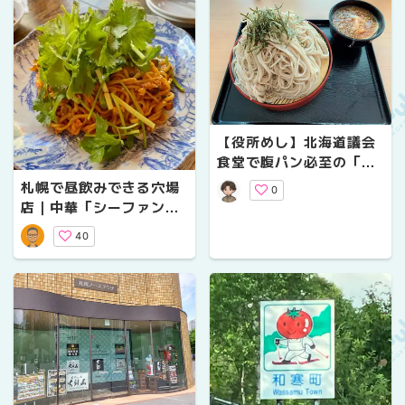
【役所めし】北海道議会
食堂で腹パン必至の「特
ざるそば」を注文してみ
札幌で昼飲みできる穴場
0
た！
店｜中華「シーファン」
/ そば「そば切り膳」を
40
徹底レビュー