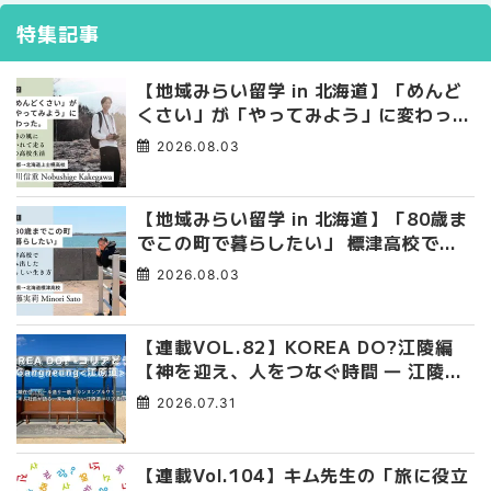
特集記事
【地域みらい留学 in 北海道】「めんど
くさい」が「やってみよう」に変わっ
た。 十勝の風に吹かれて走る、僕の泥
2026.08.03
臭くて自由な高校生活
【地域みらい留学 in 北海道】「80歳ま
でこの町で暮らしたい」 標津高校で踏
み出した、私らしい生き方
2026.08.03
【連載VOL.82】KOREA DO?江陵編
【神を迎え、人をつなぐ時間 ― 江陵端
午祭 】
2026.07.31
【連載Vol.104】キム先生の「旅に役立