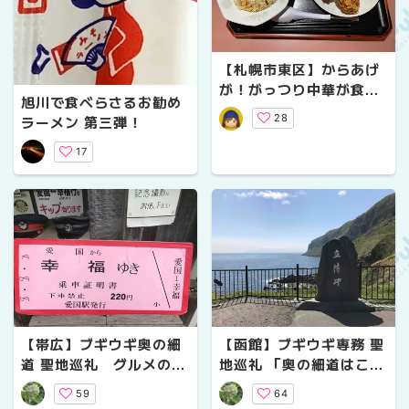
【札幌市東区】からあげ
が！がっつり中華が食べ
旭川で食べらさるお勧め
たい！ならば中華食堂サ
28
ラーメン 第三弾！
ウスヴィラ（南苑）！
17
【帯広】ブギウギ奥の細
【函館】ブギウギ専務 聖
道 聖地巡礼 グルメの細
地巡礼 「奥の細道はここ
道&感動の再会
から始まった！！」
59
64