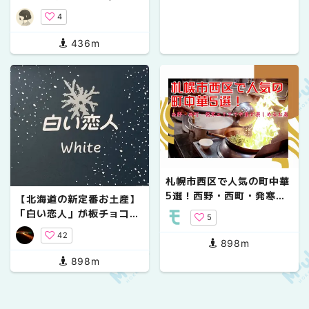
メニューがあるおしゃれカ
4
フェ4選
436m
札幌市西区で人気の町中華
5選！西野・西町・発寒エ
【北海道の新定番お土産】
リアで中華が楽しめるお店
「白い恋人」が板チョコに
5
なった！？石屋製菓『チョ
42
コレートタブレット』
898m
898m