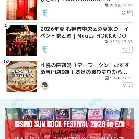
2026.07.07
10
2026年夏 札幌市中央区の夏祭り・イ
2026年夏 札幌市中央
【新千歳空港】新カー
ベントまとめ | MouLa HOKKAIDO
ベントまとめ | MouLa 
業。「SUPER LOUNG
ーパーラウンジアネッ
2026.07.07
介！！ | MouLa HOKK
9
札幌の麻辣湯（マーラータン）おすす
2026年夏 恵庭市・千
2026年夏 札幌市南区
め専門店9選！本場の量り売りから最
イベントまとめ | MouL
ントまとめ | MouLa H
新店まで徹底比較 | MouLa
2026.07.31
HOKKAIDO
5