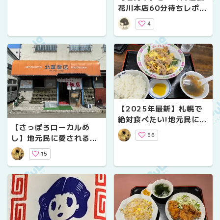
花川本店60分待ちレポ！
｜子連れでの注意点やお
4
すすめメニューも紹介
【2025年最新】札幌で
絶対食べたい!地元民に愛
【さっぽろローカルめ
される『肉チャーハン』
56
し】地元民に愛される老
ラーメン大将の魅力を徹
舗町中華！北華飯店の
底解説【ローカルめし】
15
『チャーメン』と『中華
チラシ』