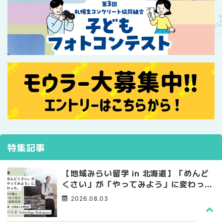
特集記事
【地域みらい留学 in 北海道】「めんど
くさい」が「やってみよう」に変わっ
た。 十勝の風に吹かれて走る、僕の泥
2026.08.03
臭くて自由な高校生活