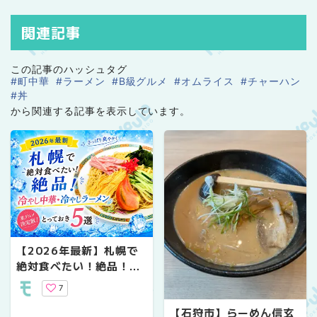
関連記事
この記事のハッシュタグ
#町中華
#ラーメン
#B級グルメ
#オムライス
#チャーハン
#丼
から関連する記事を表示しています。
【2026年最新】札幌で
絶対食べたい！絶品！冷
やし中華・冷やしラーメ
7
ンとっておき5選【夏グ
ルメ決定版】
【石狩市】らーめん信玄