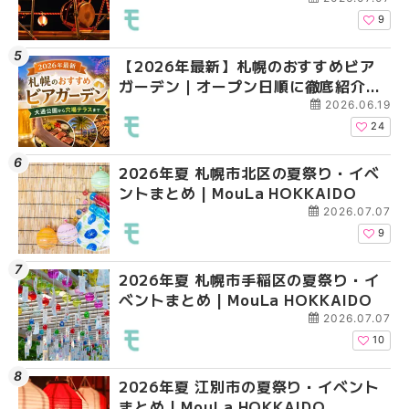
9
【2026年最新】札幌のおすすめビア
2026年夏 札幌市北区
2026年夏 札幌市手稲
ガーデン｜オープン日順に徹底紹介！
ントまとめ | MouLa H
ベントまとめ | MouLa 
大通公園から穴場テラスまで | MouLa
2026.06.19
HOKKAIDO
24
2026年夏 札幌市北区の夏祭り・イベ
2026年夏 札幌市清田
2026年夏 札幌市清田
ントまとめ | MouLa HOKKAIDO
ベントまとめ | MouLa 
ベントまとめ | MouLa 
2026.07.07
9
2026年夏 札幌市手稲区の夏祭り・イ
2026年夏 札幌市豊平
札幌の麻辣湯（マーラ
ベントまとめ | MouLa HOKKAIDO
ベントまとめ | MouLa 
め専門店6選！本場の量
新店まで徹底比較 | Mo
2026.07.07
HOKKAIDO
10
2026年夏 江別市の夏祭り・イベント
2026年夏 札幌市南区
2026年夏 札幌市豊平
まとめ | MouLa HOKKAIDO
ントまとめ | MouLa H
ベントまとめ | MouLa 