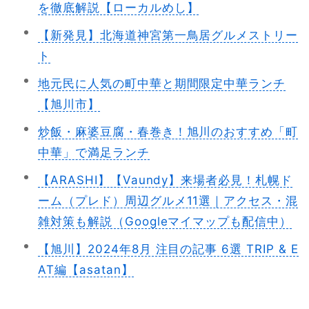
を徹底解説【ローカルめし】
【新発見】北海道神宮第一鳥居グルメストリー
ト
地元民に人気の町中華と期間限定中華ランチ
【旭川市】
炒飯・麻婆豆腐・春巻き！旭川のおすすめ「町
中華」で満足ランチ
【ARASHI】【Vaundy】来場者必見！札幌ド
ーム（プレド）周辺グルメ11選｜アクセス・混
雑対策も解説（Googleマイマップも配信中）
【旭川】2024年8月 注目の記事 6選 TRIP & E
AT編【asatan】