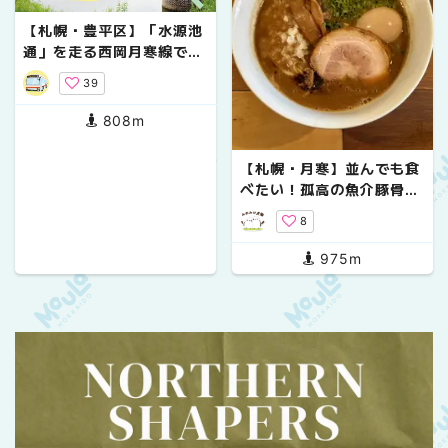
【札幌・豊平区】「水源池
通」を走る西岡月寒線でバ
スまち歩き
39
808m
【札幌・月寒】並んでも食
べたい！孤高の魚介豚骨ら
ーめん
8
975m