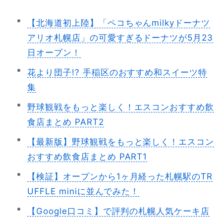
【北海道初上陸】「ペコちゃんmilkyドーナツ
アリオ札幌店」の可愛すぎるドーナツが5月23
日オープン！
花より団子!? 手稲区のおすすめ和スイーツ特
集
野球観戦をもっと楽しく！エスコンおすすめ飲
食店まとめ PART2
【最新版】野球観戦をもっと楽しく！エスコン
おすすめ飲食店まとめ PART1
【検証】オープンから1ヶ月経った札幌駅のTR
UFFLE miniに並んでみた！
【Google口コミ】で評判の札幌人気ケーキ店