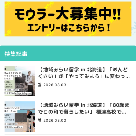
特集記事
【地域みらい留学 in 北海道】「めんど
くさい」が「やってみよう」に変わっ
た。 十勝の風に吹かれて走る、僕の泥
2026.08.03
臭くて自由な高校生活
【地域みらい留学 in 北海道】「80歳ま
でこの町で暮らしたい」 標津高校で踏
み出した、私らしい生き方
2026.08.03