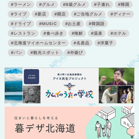
#ラーメン
#グルメ
#B級グルメ
#子連れ
#韓国
#ライブ
#新店
#開店
#ご当地グルメ
#ディナー
#ドライブ
#MUSIC
#お土産
#韓国語
#レストラン
#食べ歩き
#海鮮
#温泉
#ホテル
#北海道マイホームセンター
#名産品
#洋菓子
#パン
#観光スポット
#外遊び