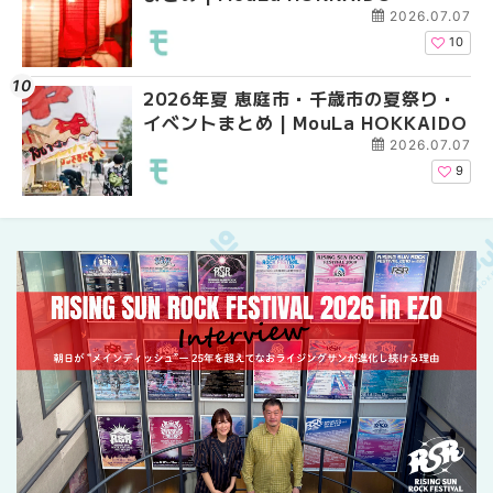
2026.07.07
10
2026年夏 恵庭市・千歳市の夏祭り・
札幌の麻辣湯（マーラ
札幌の麻辣湯（マーラ
イベントまとめ | MouLa HOKKAIDO
め専門店9選！本場の量
め専門店6選！本場の量
新店まで徹底比較 | Mo
新店まで徹底比較 | Mo
2026.07.07
HOKKAIDO
HOKKAIDO
9