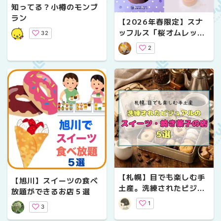
知ってる？小樽のモンブ
ラン
【2026年春限定】スナ
ッフルス「桜オムレッ
32
ト」実食レポ｜クロミコ
2
ラボスイーツもお土産に
おすすめ
【札幌】目でも楽しむ手
【旭川】スイーツの食べ
土産。洗練されたビジュ
放題ができるお店５選
アルのスイーツ・焼き菓
1
3
子の店5選