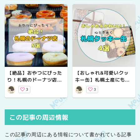
【絶品】おやつにぴった
【おしゃれ&可愛いクッ
り！札幌のドーナツ店5
キー缶】札幌土産にも、
選！行列のできる人気店
自分用にも♡大人が心と
3
3
から、地元で愛される個
きめく、札幌クッキー缶
性派まで
4選
この記事の周辺情報
この記事の周辺にある情報について書かれている記事