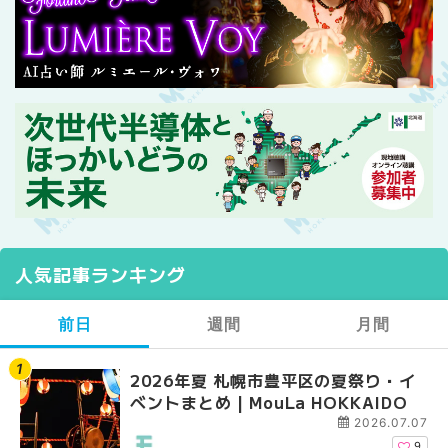
人気記事ランキング
前日
週間
月間
2026年夏 札幌市豊平区の夏祭り・イ
【2026年最新】札幌
【2026年最新】札幌
ベントまとめ | MouLa HOKKAIDO
ガーデン｜オープン日
ガーデン｜オープン日
大通公園から穴場テラスまで
大通公園から穴場テラスまで
2026.07.07
HOKKAIDO
HOKKAIDO
9