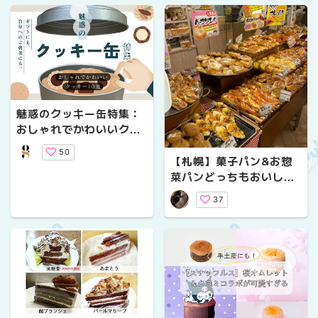
魅惑のクッキー缶特集：
おしゃれでかわいいクッ
キー10選
50
【札幌】菓子パン&お惣
菜パンどっちもおいしい
パン屋さん３選
37