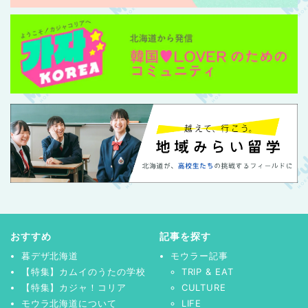
おすすめ
記事を探す
暮デザ北海道
モウラー記事
【特集】カムイのうたの学校
TRIP & EAT
【特集】カジャ！コリア
CULTURE
モウラ北海道について
LIFE