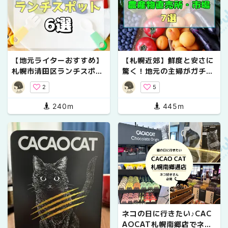
【地元ライターおすすめ】
【札幌近郊】鮮度と安さに
札幌市清田区ランチスポッ
驚く！地元の主婦がガチで
ト6選
通う「農産物直売所・市
2
5
場」厳選7選
240m
445m
ネコの日に行きたい♪CAC
AOCAT札幌南郷店でネコ