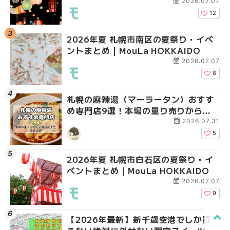
2026.07.07
12
2026年夏 札幌市南区の夏祭り・イベ
2026年夏 札幌市北区
2026年夏 札幌市西区
ントまとめ | MouLa HOKKAIDO
ントまとめ | MouLa H
ントまとめ | MouLa H
2026.07.07
8
札幌の麻辣湯（マーラータン）おすす
2026年夏 札幌市手稲
2026年夏 札幌市白石
め専門店9選！本場の量り売りから最
ベントまとめ | MouLa 
ベントまとめ | MouLa 
新店まで徹底比較 | MouLa
2026.07.31
HOKKAIDO
5
2026年夏 札幌市白石区の夏祭り・イ
2026年夏 札幌市白石
2026年夏 札幌市手稲
ベントまとめ | MouLa HOKKAIDO
ベントまとめ | MouLa 
ベントまとめ | MouLa 
2026.07.07
9
【2026年最新】新千歳空港でしか買
2026年夏 札幌市南区
2026年夏 札幌市清田