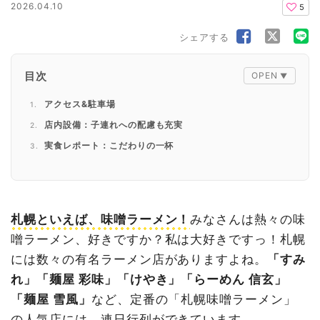
2026.04.10
5
シェアする
目次
アクセス&駐車場
店内設備：子連れへの配慮も充実
実食レポート：こだわりの一杯
看板メニューの「味噌らーめん」
こちらもおすすめ「醤油らーめん」「チャーシュー丼」
「お子様らーめん」で子どもも大満足！
札幌といえば、味噌ラーメン！
みなさんは熱々の味
まとめ：本格派ながら家族で行ける、貴重な一軒
噌ラーメン、好きですか？私は大好きですっ！札幌
には数々の有名ラーメン店がありますよね。
「すみ
れ」「麺屋 彩味」「けやき」「らーめん 信玄」
「麺屋 雪風」
など、定番の「札幌味噌ラーメン」
の人気店には、連日行列ができています。