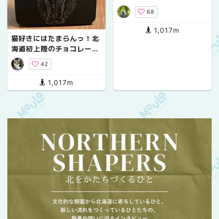
づくし
68
1,017m
猫好きにはたまらんっ！北
海道初上陸のチョコレート
専門店CACAOCAT
42
1,017m