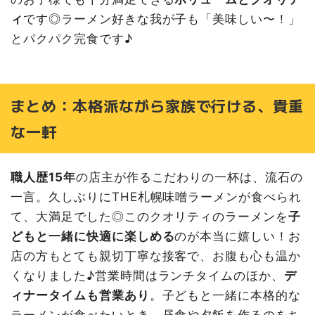
ィ
です◎ラーメン好きな我が子も「美味しい〜！」
とパクパク完食です♪
まとめ：本格派ながら家族で行ける、貴重
な一軒
職人歴15年
の店主が作るこだわりの一杯は、流石の
一言。久しぶりにTHE札幌味噌ラーメンが食べられ
て、大満足でした◎このクオリティのラーメンを
子
どもと一緒に快適に楽しめる
のが本当に嬉しい！お
店の方もとても親切丁寧な接客で、お腹も心も温か
くなりました♪営業時間はランチタイムのほか、
デ
ィナータイムも営業あり
。子どもと一緒に本格的な