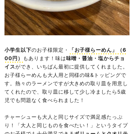
小学生以下
のお子様限定・
「お子様らーめん」（6
00円）
もあります！味は
味噌・醤油・塩からチョ
イス
ができ、いちばん最初に提供してくれました。
お子様らーめんも大人用と同様の味&トッピングで
す。熱々のラーメンですが大きめの取り皿を用意し
てくれたので、取り皿に移して少し冷ましたら5歳
児でも問題なく食べられました！
チャーシューも大人と同じサイズで満足感たっぷ
り！「大人と同じものを食べたい！」というタイプ
のお子様でも十分満足できる
ボリュームとクオリテ