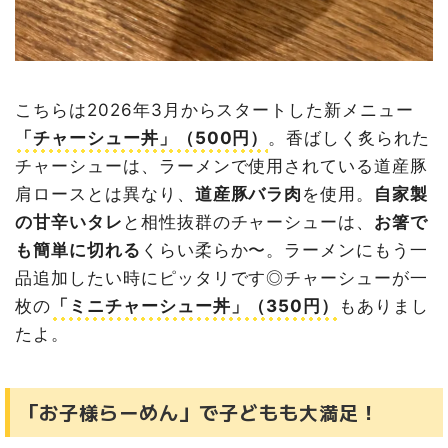
こちらは2026年3月からスタートした新メニュー
「チャーシュー丼」（500円）
。香ばしく炙られた
チャーシューは、ラーメンで使用されている道産豚
肩ロースとは異なり、
道産豚バラ肉
を使用。
自家製
の甘辛いタレ
と相性抜群のチャーシューは、
お箸で
も簡単に切れる
くらい柔らか〜。ラーメンにもう一
品追加したい時にピッタリです◎チャーシューが一
枚の
「ミニチャーシュー丼」（350円）
もありまし
たよ。
「お子様らーめん」で子どもも大満足！