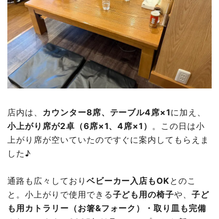
店内は、
カウンター8席、テーブル4席×1
に加え、
小上がり席が2卓（6席×1、4席×1）
。この日は小
上がり席が空いていたのですぐに案内してもらえま
した♪
通路も広々しており
ベビーカー入店もOK
とのこ
と。小上がりで使用できる
子ども用の椅子
や、
子ど
も用カトラリー（お箸&フォーク）・取り皿も完備