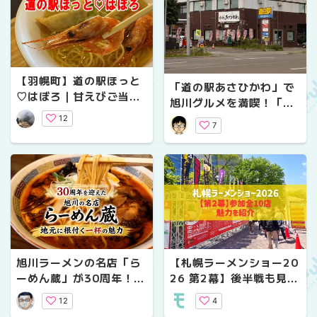
【羽幌町】道の駅ほっと
「道の駅あさひかわ」で
♡はぼろ｜甘えびご当地
旭川グルメを満喫！「み
グルメ・日帰り天然温
そラーメンのよし乃」の
12
泉・日本最北のバラ園も
7
みそラーメンや周辺観
光・温泉も一挙紹介
旭川ラーメンの名店「ら
【札幌ラーメンショー20
ーめん蔵」が30周年！｜
26 第2幕】後半戦も見逃
朝ラーも人気の地元に根
せない！参加全10店を先
12
4
付く一杯の魅力
取り紹介(第2幕：5/26-