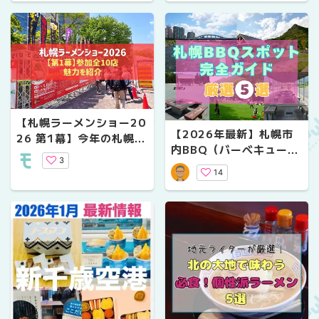
5/31)
【札幌ラーメンショー20
【2026年最新】札幌市
26 第1幕】今年の札幌も
内BBQ（バーベキュー）
熱い！参加全10店を先取
3
スポット完全ガイド｜予
り紹介(第1幕：5/18-5/
14
約不要から設備充実まで
24)
厳選5選