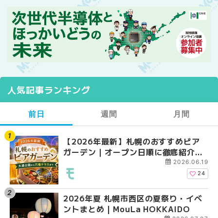
人気記事ランキング
前日
週間
月間
【2026年最新】札幌のおすすめビア
【2026年最新】札幌
【2026年最新】札幌
ガーデン｜オープン日順に徹底紹介！
ガーデン｜オープン日
ガーデン｜オープン日
大通公園から穴場テラスまで | MouLa
大通公園から穴場テラスまで
大通公園から穴場テラスまで
2026.06.19
HOKKAIDO
HOKKAIDO
HOKKAIDO
24
2026年夏 札幌市西区の夏祭り・イベ
2026年夏 札幌市西区
2026年夏 札幌市北区
ントまとめ | MouLa HOKKAIDO
ントまとめ | MouLa H
ントまとめ | MouLa H