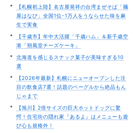
【札幌初上陸】名古屋発祥の台湾まぜそば「麺
屋はなび」全国1位･1万人をうならせた味を麻
生で実食
【千歳市】年中大活躍「千歳ハム」＆新千歳空
港「朔風堂チーズケーキ」
北海道を感じるスナック菓子が美味すぎる10
選
【2026年最新】札幌にニューオープンした注
目の飲食店7選！話題のベーグルから絶品もん
じゃまで
【旭川】2倍サイズの巨大ホットドッグに驚
愕！住宅街の隠れ家『あるよ』はメニューも遊
び心も規格外！