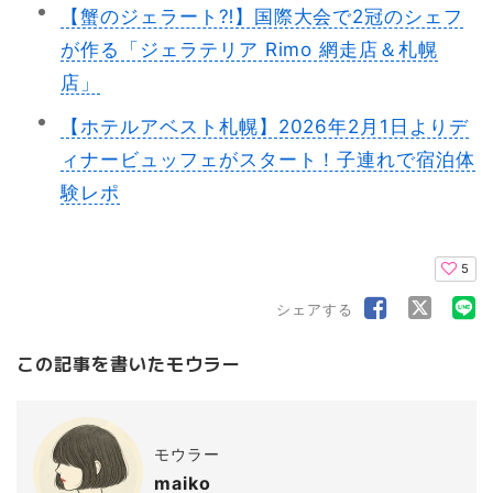
【蟹のジェラート⁈】国際大会で2冠のシェフ
が作る「ジェラテリア Rimo 網走店＆札幌
店」
【ホテルアベスト札幌】2026年2月1日よりデ
ィナービュッフェがスタート！子連れで宿泊体
験レポ
5
シェアする
この記事を書いたモウラー
モウラー
maiko