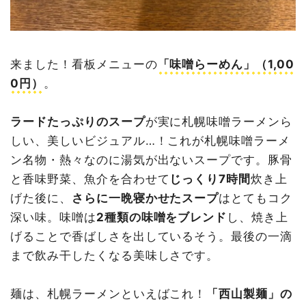
来ました！看板メニューの
「味噌らーめん」（1,00
0円）
。
ラードたっぷりのスープ
が実に札幌味噌ラーメンら
しい、美しいビジュアル…！これが札幌味噌ラーメ
ン名物・熱々なのに湯気が出ないスープです。豚骨
と香味野菜、魚介を合わせて
じっくり7時間
炊き上
げた後に、
さらに一晩寝かせたスープ
はとてもコク
深い味。味噌は
2種類の味噌をブレンド
し、焼き上
げることで香ばしさを出しているそう。最後の一滴
まで飲み干したくなる美味しさです。
麺は、札幌ラーメンといえばこれ！
「西山製麺」の