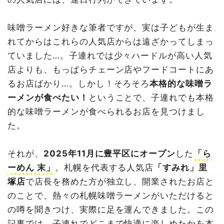
味噌ラーメン好きな筆者ですが、実は子どもが生ま
れてからはこれらの人気店からは遠ざかってしまっ
ていました…。子連れでは少々ハードルが高い人気
店よりも、もっぱらチェーン店やフードコートにあ
るお店ばかり…。しかし！そろそろ
本格的な味噌ラ
ーメンが食べたい！
ということで、子連れでも本格
的な味噌ラーメンが食べられるお店を見つけまし
た。
それが、
2025年11月に豊平区にオープン
した
「ら
ーめん 末」
。札幌を代表する人気店
「すみれ」里
塚店
で店長を務めた方が独立し、開業されたお店と
のことで、熱々の札幌味噌ラーメンがいただけると
の噂を聞きつけ、実際に足を運んできました。この
記事では、子連れでどこまで快適に楽しめたかを本