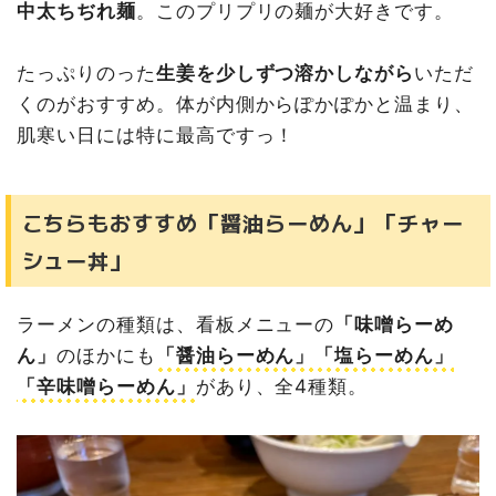
中太ちぢれ麺
。このプリプリの麺が大好きです。
たっぷりのった
生姜を少しずつ溶かしながら
いただ
くのがおすすめ。体が内側からぽかぽかと温まり、
肌寒い日には特に最高ですっ！
こちらもおすすめ「醤油らーめん」「チャー
シュー丼」
ラーメンの種類は、看板メニューの
「味噌らーめ
ん」
のほかにも
「醤油らーめん」「塩らーめん」
「辛味噌らーめん」
があり、全4種類。