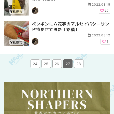
2022.08.15
37
札幌市
ペンギンに六花亭のマルセイバターサン
ド持たせてみた【銘菓】
2022.08.12
3
札幌市
24
25
26
27
28