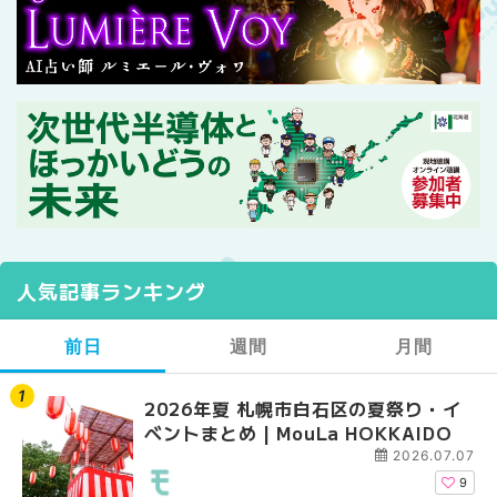
人気記事ランキング
前日
週間
月間
2026年夏 札幌市白石区の夏祭り・イ
【2026年最新】札幌
【2026年最新】札幌
ベントまとめ | MouLa HOKKAIDO
ガーデン｜オープン日
ガーデン｜オープン日
大通公園から穴場テラスまで
大通公園から穴場テラスまで
2026.07.07
HOKKAIDO
HOKKAIDO
9