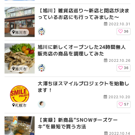
【旭川】雑貨店巡り〜新店と閉店が決ま
っているお店にも行ってみました〜
2022.10.31
36
旭川市
旭川に新しくオープンした24時間無人
販売店の商品を調理してみた
2022.10.26
36
旭川市
大澤ちほスマイルプロジェクトを始動し
ます！
2022.10.20
57
札幌市
【実録】新商品“SNOWチーズケー
キ”を最短で買う方法
2022.10.14