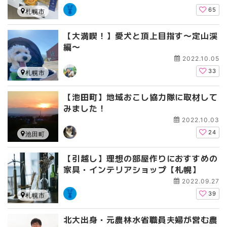
65
札幌市
【大満喫！】愛犬と頂上目指す〜定山渓
編〜
2022.10.05
33
札幌市
【池田町】地域おこし協力隊に取材して
みました！
2022.10.03
24
池田町
【引越し】理想の部屋作りにおすすめの
家具・インテリアショップ【札幌】
2022.09.27
39
札幌市
北大出身・元農林水省職員夫婦が営む農