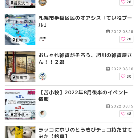
26
岩見沢市
札幌市手稲区民のオアシス「ていねプー
ル」
2022.08.19
28
札幌市
おしゃれ雑貨がそろう、旭川の雑貨屋さ
ん！！２選
2022.08.16
30
旭川市
【苫小牧】2022年8月後半のイベント
情報
2022.08.15
48
苫小牧市
ラッコにホリのとうきびチョコ持たせて
みた【銘菓】