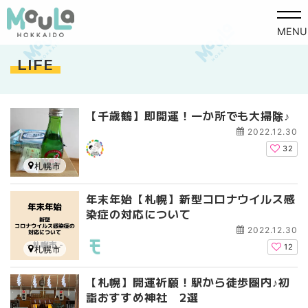
MENU
LIFE
【千歳鶴】即開運！一か所でも大掃除♪
2022.12.30
32
札幌市
年末年始【札幌】新型コロナウイルス感
染症の対応について
2022.12.30
12
札幌市
【札幌】開運祈願！駅から徒歩圏内♪初
詣おすすめ神社 2選