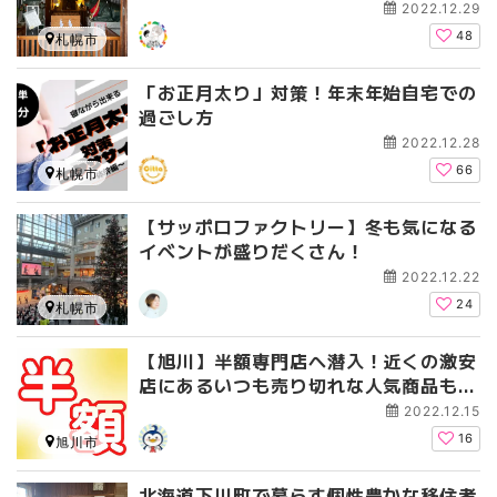
2022.12.29
48
札幌市
「お正月太り」対策！年末年始自宅での
過ごし方
2022.12.28
66
札幌市
【サッポロファクトリー】冬も気になる
イベントが盛りだくさん！
2022.12.22
24
札幌市
【旭川】半額専門店へ潜入！近くの激安
店にあるいつも売り切れな人気商品も紹
介！
2022.12.15
16
旭川市
北海道下川町で暮らす個性豊かな移住者