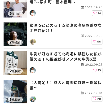
場⁉～栗山町・國本農場～
2022.09.26
14
栗山町
秘湯でととのう！支笏湖の老舗旅館サウ
ナをご紹介！
2022.09.22
56
千歳市
牛乳が好きすぎて北海道に移住した私が
伝える！札幌近郊オススメの牛乳3選
2022.09.21
15
札幌市
【大満足！】愛犬と満腹になる〜新琴似
編〜
2022.09.20
20
札幌市