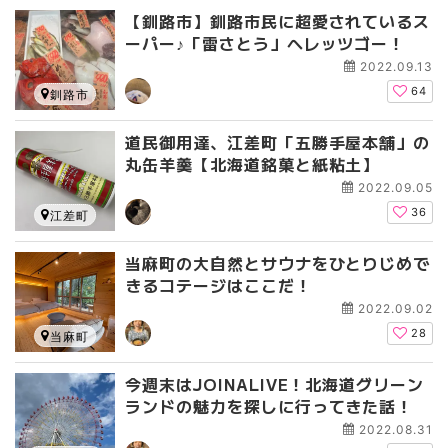
【釧路市】釧路市民に超愛されているス
ーパー♪「雷さとう」へレッツゴー！
2022.09.13
64
釧路市
道民御用達、江差町「五勝手屋本舗」の
丸缶羊羹【北海道銘菓と紙粘土】
2022.09.05
36
江差町
当麻町の大自然とサウナをひとりじめで
きるコテージはここだ！
2022.09.02
28
当麻町
今週末はJOINALIVE！北海道グリーン
ランドの魅力を探しに行ってきた話！
2022.08.31