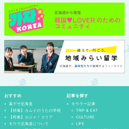
おすすめ
記事を探す
暮デザ北海道
モウラー記事
【特集】カムイのうたの学校
TRIP & EAT
【特集】カジャ！コリア
CULTURE
モウラ北海道について
LIFE