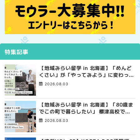
特集記事
【地域みらい留学 in 北海道】「めんど
くさい」が「やってみよう」に変わっ
た。 十勝の風に吹かれて走る、僕の泥
2026.08.03
臭くて自由な高校生活
【地域みらい留学 in 北海道】「80歳ま
でこの町で暮らしたい」 標津高校で踏
み出した、私らしい生き方
2026.08.03