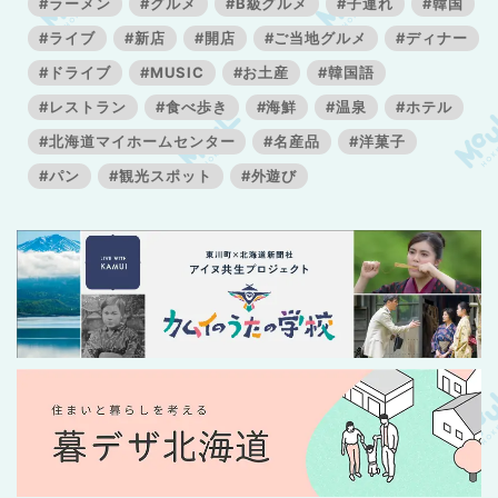
#ラーメン
#グルメ
#B級グルメ
#子連れ
#韓国
#ライブ
#新店
#開店
#ご当地グルメ
#ディナー
#ドライブ
#MUSIC
#お土産
#韓国語
#レストラン
#食べ歩き
#海鮮
#温泉
#ホテル
#北海道マイホームセンター
#名産品
#洋菓子
#パン
#観光スポット
#外遊び