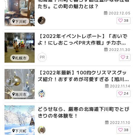
たち。この町の魅力とは？
2022.12.05
38
下川町
【2022年イベントレポート】「おいで
よ！にしおこっぺPR大作戦」チカホで
開催！
2022.11.30
PR
2
札幌市
【2022年最新】100均クリスマスグッ
ズ紹介！おすすめが可愛すぎる【旭川・
100均】
2022.11.14
24
旭川市
どうせなら、厳寒の北海道下川町でとび
きりの冬体験を！
2022.11.10
38
下川町