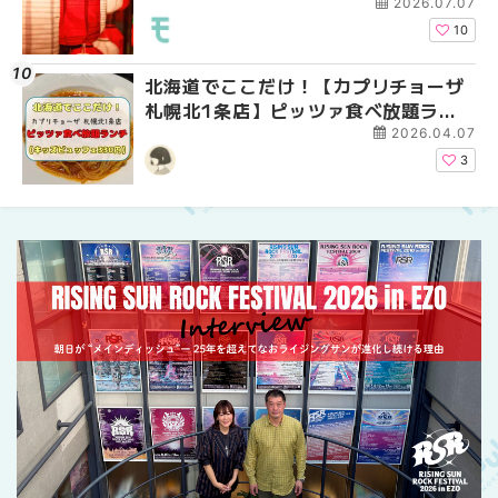
2026.07.07
10
北海道でここだけ！【カプリチョーザ
札幌の麻辣湯（マーラ
2026年夏 恵庭市・千
札幌北1条店】ピッツァ食べ放題ラン
め専門店9選！本場の量
イベントまとめ | MouL
チがコスパ最強だった！【キッズビュ
新店まで徹底比較 | Mo
2026.04.07
ッフェ330円】 | MouLa HOKKAIDO
HOKKAIDO
3