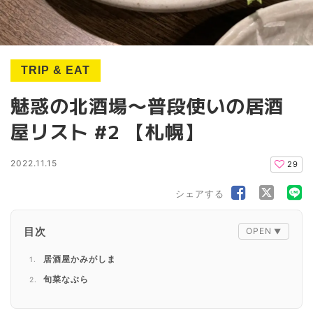
TRIP & EAT
魅惑の北酒場〜普段使いの居酒
屋リスト #2 【札幌】
2022.11.15
29
シェアする
目次
居酒屋かみがしま
旬菜なぶら