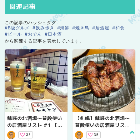
関連記事
この記事のハッシュタグ
#B級グルメ
#飲み歩き
#海鮮
#焼き鳥
#居酒屋
#和食
#ビール
#おでん
#日本酒
から関連する記事を表示しています。
魅惑の北酒場〜普段使い
【札幌】魅惑の北酒場〜
の居酒屋リスト #1 【札
普段使いの居酒屋リスト
幌】
#4
35
35