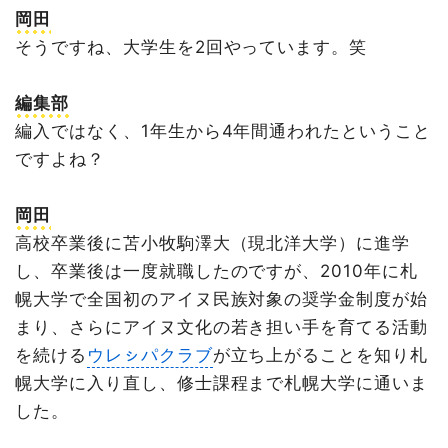
岡田
そうですね、大学生を2回やっています。笑
編集部
編入ではなく、1年生から4年間通われたということ
ですよね？
岡田
高校卒業後に苫小牧駒澤大（現北洋大学）に進学
し、卒業後は一度就職したのですが、2010年に札
幌大学で全国初のアイヌ民族対象の奨学金制度が始
まり、さらにアイヌ文化の若き担い手を育てる活動
を続ける
ウレㇱパクラブ
が立ち上がることを知り札
幌大学に入り直し、修士課程まで札幌大学に通いま
した。