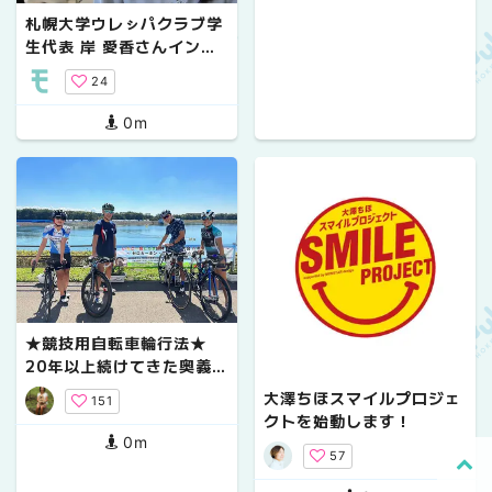
札幌大学ウレㇱパクラブ学
生代表 岸 愛香さんインタ
ビュー
24
0m
★競技用自転車輪行法★
20年以上続けてきた奥義を
公開(^^)
大澤ちほスマイルプロジェ
151
クトを始動します！
0m
57