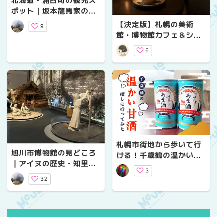
ポット｜坂本龍馬家の
墓・郷土資料館・日帰り
【決定版】札幌の美術
9
温泉もある「道の駅つる
館・博物館カフェ＆ショ
ぬま」をめぐる
ップ5選！入館料なしで
6
楽しむ穴場の休日
札幌市街地から歩いて行
旭川市博物館の見どころ
ける！千歳鶴の温かい甘
｜アイヌの歴史・知里幸
酒を探しに行ってみた
3
恵の直筆ノートも展示・
32
入館料や営業時間まとめ