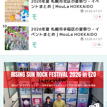
2026年夏 札幌市北区の夏祭り・イベ
2026年夏 札幌市中央
【新千歳空港】新カー
ントまとめ | MouLa HOKKAIDO
ベントまとめ | MouLa 
業。「SUPER LOUNG
ーパーラウンジアネッ
2026.07.07
介！！ | MouLa HOKK
9
2026年夏 札幌市手稲区の夏祭り・イ
2026年夏 恵庭市・千
2026年夏 札幌市豊平
ベントまとめ | MouLa HOKKAIDO
イベントまとめ | MouL
ベントまとめ | MouLa 
2026.07.07
10