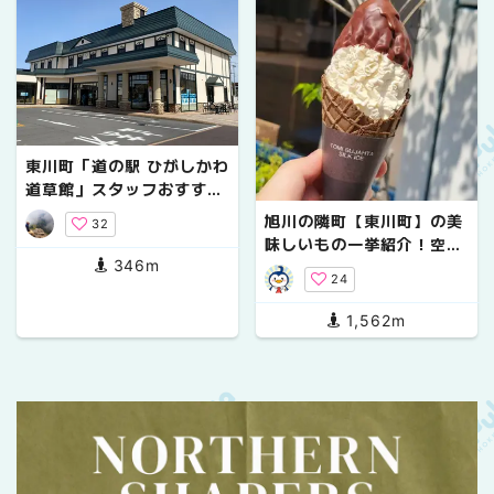
東川町「道の駅 ひがしかわ
道草館」スタッフおすすめ
商品｜米粉のしゅうくりぃ
旭川の隣町【東川町】の美
32
む・玄米おむすび・東川ワ
味しいもの一挙紹介！空港
イン
346m
からの観光客にもおすすめ
24
1,562m