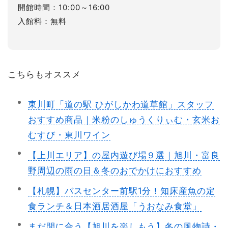
開館時間：10:00～16:00
入館料：無料
こちらもオススメ
東川町「道の駅 ひがしかわ道草館」スタッフ
おすすめ商品｜米粉のしゅうくりぃむ・玄米お
むすび・東川ワイン
【上川エリア】の屋内遊び場９選｜旭川・富良
野周辺の雨の日＆冬のおでかけにおすすめ
【札幌】バスセンター前駅1分！知床産魚の定
食ランチ＆日本酒居酒屋「うおなみ食堂」
まだ間に合う【旭川を楽しもう】冬の風物詩・