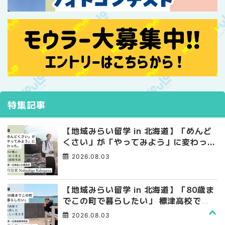
特集記事
【地域みらい留学 in 北海道】「めんど
くさい」が「やってみよう」に変わっ
た。 十勝の風に吹かれて走る、僕の泥
2026.08.03
臭くて自由な高校生活
【地域みらい留学 in 北海道】「80歳ま
でこの町で暮らしたい」 標津高校で踏
み出した、私らしい生き方
2026.08.03