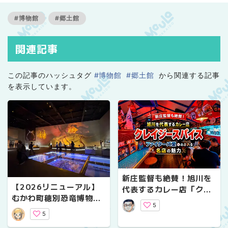
#博物館
#郷土館
関連記事
この記事のハッシュタグ
#博物館
#郷土館
から関連する記事
を表示しています。
新庄監督も絶賛！旭川を
【2026リニューアル】
代表するカレー店「クレ
むかわ町穂別恐竜博物館
イジースパイス」ファイ
5
は大人も楽しめる？カム
ターズ愛あふれる名店の
5
イサウルスなど見どころ
魅力