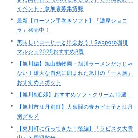
イベント・参加者募集情報
最新【ローソン手巻きソフト】「濃厚ショコ
ラ」発売中！
美味しいコーヒーと出会おう！Sapporo珈琲
マルシェ2025おすすめ3選
【旭川編】旭山動物園・旭川ラーメンだけじゃ
ない！雄大な自然に囲まれた旭川の「一人旅」
おすすめスポット
【旭川&近郊】おすすめソフトクリーム10選
【旭川市江丹別町】大奮闘の青カビ王子と江丹
別グルメ
【東川町に行ってきた！後編】「ラビスタ大雪
山」と周辺散歩