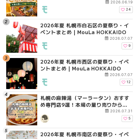
大通公園から穴場テラスまで | MouLa
大通公園から穴場テラスまで
大通公園から穴場テラスまで
2026.06.19
HOKKAIDO
HOKKAIDO
HOKKAIDO
24
2026年夏 札幌市白石区の夏祭り・イ
2026年夏 札幌市西区
2026年夏 札幌市北区
ベントまとめ | MouLa HOKKAIDO
ントまとめ | MouLa H
ントまとめ | MouLa H
2026.07.07
9
2026年夏 札幌市西区の夏祭り・イベ
2026年夏 札幌市北区
2026年夏 札幌市白石
ントまとめ | MouLa HOKKAIDO
ントまとめ | MouLa H
ベントまとめ | MouLa 
2026.07.07
12
札幌の麻辣湯（マーラータン）おすす
2026年夏 札幌市手稲
2026年夏 札幌市西区
め専門店9選！本場の量り売りから最
ベントまとめ | MouLa 
ントまとめ | MouLa H
新店まで徹底比較 | MouLa
2026.07.31
HOKKAIDO
5
2026年夏 札幌市南区の夏祭り・イベ
2026年夏 札幌市白石
2026年夏 札幌市手稲