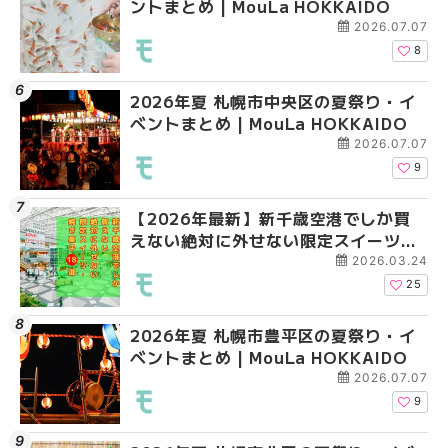
ントまとめ | MouLa HOKKAIDO
ベントまとめ | MouLa 
ベントまとめ | MouLa 
2026.07.07
8
2026年夏 札幌市中央区の夏祭り・イ
2026年夏 札幌市清田
札幌の麻辣湯（マーラ
ベントまとめ | MouLa HOKKAIDO
ベントまとめ | MouLa 
め専門店6選！本場の量
新店まで徹底比較 | Mo
2026.07.07
HOKKAIDO
9
【2026年最新】新千歳空港でしか買
2026年夏 札幌市南区
2026年夏 札幌市清田
えない絶対に外せない限定スイーツ・
ントまとめ | MouLa H
ベントまとめ | MouLa 
焼き菓子18選 | MouLa HOKKAIDO
2026.03.24
25
2026年夏 札幌市豊平区の夏祭り・イ
2026年夏 札幌市豊平
【2026年最新】新千
ベントまとめ | MouLa HOKKAIDO
ベントまとめ | MouLa 
えない絶対に外せない
焼き菓子18選 | MouLa
2026.07.07
9