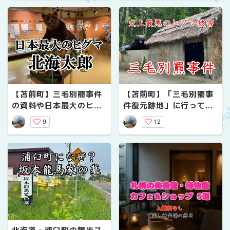
5選
【苫前町】三毛別羆事件
【苫前町】「三毛別羆事
の資料や日本最大のヒグ
件復元跡地」に行ってき
マのはく製を展示「苫前
た！｜日本獣害史上最悪
9
12
町郷土資料館」
の現場をめぐる・アクセ
スと注意点まとめ
北海道・浦臼町の観光ス