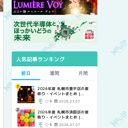
人気記事ランキング
前日
週間
月間
2026年夏 札幌市豊平区の夏
【2026年最新】札幌のおすす
【2026年最新】札幌のおすす
祭り・イベントまとめ |
めビアガーデン｜オープン日
めビアガーデン｜オープン日
MouLa HOKKAIDO
順に徹底紹介！大通公園から
順に徹底紹介！大通公園から
9
2026.07.07
24
24
2026.06.19
2026.06.19
穴場テラスまで | MouLa
穴場テラスまで | MouLa
HOKKAIDO
HOKKAIDO
2026年夏 札幌市清田区の夏
2026年夏 札幌市白石区の夏
2026年夏 札幌市北区の夏祭
祭り・イベントまとめ |
祭り・イベントまとめ |
り・イベントまとめ |
MouLa HOKKAIDO
MouLa HOKKAIDO
MouLa HOKKAIDO
6
2026.07.07
9
9
2026.07.07
2026.07.07