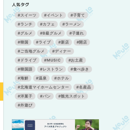
人気タグ
#スイーツ
#イベント
#子育て
#ランチ
#カフェ
#ラーメン
#グルメ
#B級グルメ
#子連れ
#韓国
#ライブ
#新店
#開店
#ご当地グルメ
#ディナー
#ドライブ
#MUSIC
#お土産
#韓国語
#レストラン
#食べ歩き
#海鮮
#温泉
#ホテル
#北海道マイホームセンター
#名産品
#洋菓子
#パン
#観光スポット
#外遊び