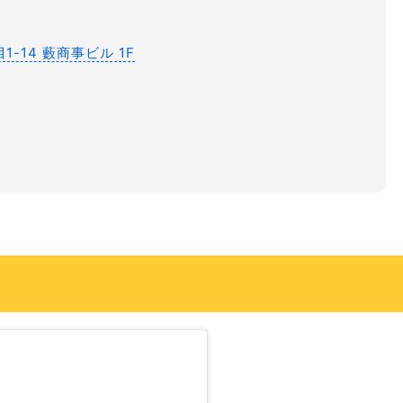
-14 藪商事ビル 1F
）