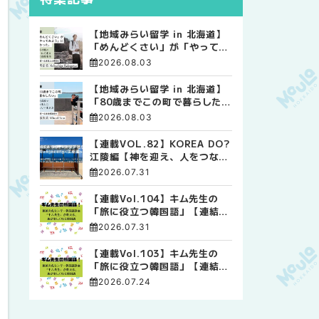
【地域みらい留学 in 北海道】
「めんどくさい」が「やってみ
よう」に変わった。 十勝の風
2026.08.03
に吹かれて走る、僕の泥臭くて
自由な高校生活
【地域みらい留学 in 北海道】
「80歳までこの町で暮らした
い」 標津高校で踏み出した、
2026.08.03
私らしい生き方
【連載VOL.82】KOREA DO?
江陵編【神を迎え、人をつなぐ
時間 ― 江陵端午祭 】
2026.07.31
【連載Vol.104】キム先生の
「旅に役立つ韓国語」【連結語
尾について その4】
2026.07.31
【連載Vol.103】キム先生の
「旅に役立つ韓国語」【連結語
尾について その3】
2026.07.24