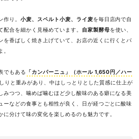
ン作り。
小麦、スペルト小麦、ライ麦
を毎日店内で自
て配合を細かく見極めています。
自家製酵母
を使い、
ンを香ばしく焼き上げていて、お店の近くに行くとパ
よ。
表でもある
「カンパーニュ」（ホール 1,650円／ハー
しりと重みがあり、中はしっとりとした質感に仕上が
しみつつ、噛めば噛むほど少し酸味のある癖になる美
ューなどの食事とも相性が良く、日が経つごとに酸味
かに分けて味の変化を楽しめるのも魅力です。