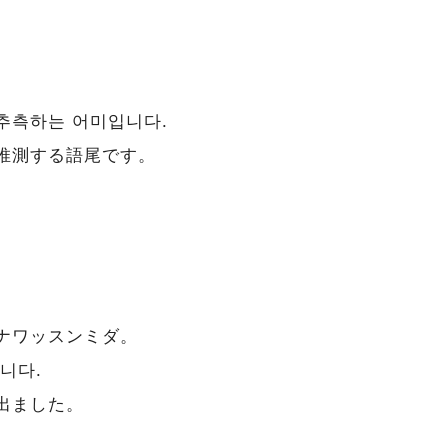
 추측하는 어미입니다.
推測する語尾です。
ナワッスンミダ。
니다.
出ました。