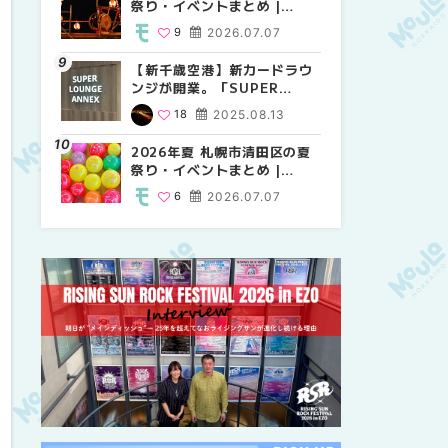
祭り・イベントまとめ |
祭り・イベントまとめ |
しか買えない絶対に外せない
MouLa HOKKAIDO
MouLa HOKKAIDO
限定スイーツ・焼き菓子18選
9
2026.07.07
9
25
2026.07.07
2026.03.24
| MouLa HOKKAIDO
【新千歳空港】新カードラウ
2026年夏 札幌市中央区の夏
【新千歳空港】新カードラウ
ンジが開業。「SUPER
祭り・イベントまとめ |
ンジが開業。「SUPER
LOUNGE ANNEX（スーパー
MouLa HOKKAIDO
LOUNGE ANNEX（スーパー
18
2025.08.13
9
18
2026.07.07
2025.08.13
ラウンジアネックス）」をご
ラウンジアネックス）」をご
紹介！！ | MouLa
紹介！！ | MouLa
2026年夏 札幌市清田区の夏
2026年夏 恵庭市・千歳市の
2026年夏 札幌市豊平区の夏
HOKKAIDO
HOKKAIDO
祭り・イベントまとめ |
夏祭り・イベントまとめ |
祭り・イベントまとめ |
MouLa HOKKAIDO
MouLa HOKKAIDO
MouLa HOKKAIDO
6
2026.07.07
9
9
2026.07.07
2026.07.07