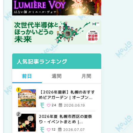
人気記事ランキング
前日
週間
月間
【2026年最新】札幌のおすす
【2026年最新】札幌のおすす
【2026年最新】札幌のおすす
めビアガーデン｜オープン日
めビアガーデン｜オープン日
めビアガーデン｜オープン日
順に徹底紹介！大通公園から
順に徹底紹介！大通公園から
順に徹底紹介！大通公園から
24
2026.06.19
24
24
2026.06.19
2026.06.19
穴場テラスまで | MouLa
穴場テラスまで | MouLa
穴場テラスまで | MouLa
HOKKAIDO
HOKKAIDO
HOKKAIDO
2026年夏 札幌市西区の夏祭
2026年夏 札幌市西区の夏祭
2026年夏 札幌市北区の夏祭
り・イベントまとめ |
り・イベントまとめ |
り・イベントまとめ |
MouLa HOKKAIDO
MouLa HOKKAIDO
MouLa HOKKAIDO
12
2026.07.07
12
9
2026.07.07
2026.07.07