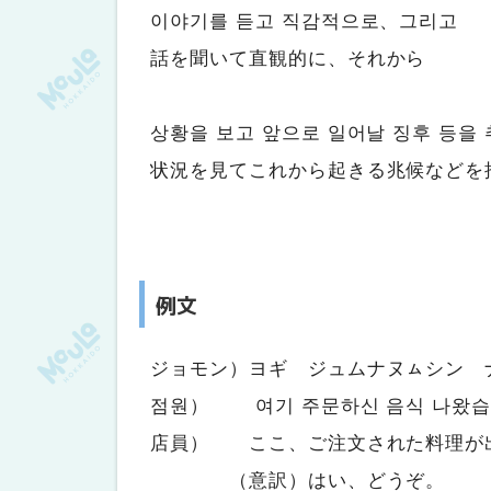
이야기를 듣고 직감적으로、그리고
話を聞いて直観的に、それから
상황을 보고 앞으로 일어날 징후 등을
状況を見てこれから起きる兆候などを
例文
ジョモン）ヨギ ジュムナヌㇺシン 
점원） 여기 주문하신 음식 나왔습
店員） ここ、ご注文された料理が
（意訳）はい、どうぞ。