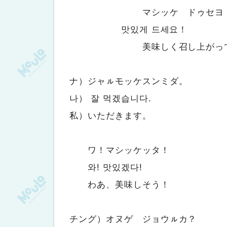
マシッケ ドゥセヨ
맛있게 드세요！
美味しく召し上がってく
ナ）ジャㇽモッケスンミダ。
나） 잘 먹겠습니다.
私）いただきます。
ワ！マシッケッタ！
와! 맛있겠다!
わあ、美味しそう！
チング）オヌゲ ジョウㇽカ？