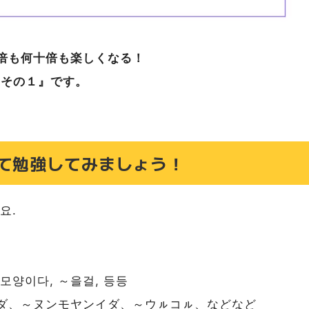
倍も何十倍も楽しくなる！
 その１』です。
て勉強してみましょう！
요.
 모양이다, ～을걸, 등등
ダ、～ヌンモヤンイダ、～ウㇽコㇽ、などなど