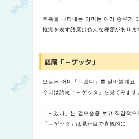
추측을 나타내는 어미는 여러 종류가 
推測を表す語尾は色んな種類がありま
語尾「～ゲッタ」
오늘은 어미「～겠다」를 알아볼게요.
今日は語尾「～ゲッタ」を見てみます
「～겠다」는 겉모습을 보고 직감적으
「～ゲッタ」は見た目で直観的に、