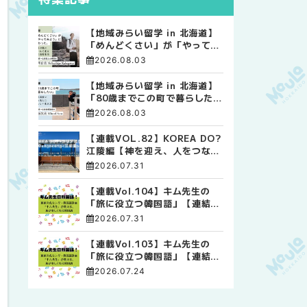
【地域みらい留学 in 北海道】
「めんどくさい」が「やってみ
よう」に変わった。 十勝の風
2026.08.03
に吹かれて走る、僕の泥臭くて
自由な高校生活
【地域みらい留学 in 北海道】
「80歳までこの町で暮らした
い」 標津高校で踏み出した、
2026.08.03
私らしい生き方
【連載VOL.82】KOREA DO?
江陵編【神を迎え、人をつなぐ
時間 ― 江陵端午祭 】
2026.07.31
【連載Vol.104】キム先生の
「旅に役立つ韓国語」【連結語
尾について その4】
2026.07.31
【連載Vol.103】キム先生の
「旅に役立つ韓国語」【連結語
尾について その3】
2026.07.24