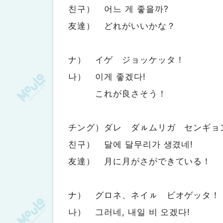
친구） 어느 게 좋을까?
友達） どれがいいかな？
ナ） イゲ ジョッケッタ！
나） 이게 좋겠다!
これが良さそう！
チング）ダレ ダㇽムリガ センギョ
친구） 달에 달무리가 생겼네!
友達） 月に月がさができている！
ナ） グロネ、ネイㇽ ビオゲッタ！
나） 그러네, 내일 비 오겠다!