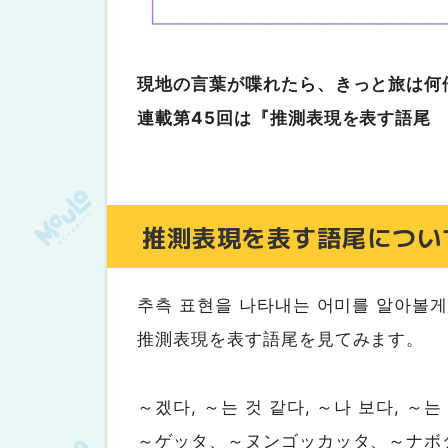
現地の言葉が喋れたら、きっと旅は何
連載第45回は『推測表現を表す語尾
推測表現を表す語尾につい
추측 표현을 나타내는 어미를 알아볼게
推測表現を表す語尾を見てみます。
～겠다, ～는 것 같다, ～나 보다, ～는
～ゲッタ、～ヌンゴッカッタ、～ナボ