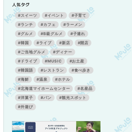
人気タグ
#スイーツ
#イベント
#子育て
#ランチ
#カフェ
#ラーメン
#グルメ
#B級グルメ
#子連れ
#韓国
#ライブ
#新店
#開店
#ご当地グルメ
#ディナー
#ドライブ
#MUSIC
#お土産
#韓国語
#レストラン
#食べ歩き
#海鮮
#温泉
#ホテル
#北海道マイホームセンター
#名産品
#洋菓子
#パン
#観光スポット
#外遊び