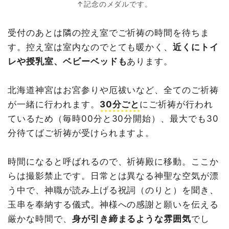
↑記念のメダルです。
受付のあとは隣の控え室でご祈祷の時間を待ちま
す。控え室は室内なのでとても暖かく、
近くにトイ
レや授乳室、ベビーベッドも
あります。
北海道神宮はお宮参りや厄祓いなど、全てのご祈祷
が一緒に行われます。
30分ごと
にご祈祷が行われ
ているため（毎時00分と30分開始）、最大でも30
分待てばご祈祷が受けられますよ。
時間になると呼ばれるので、祈祷殿に移動。ここか
らは撮影禁止です。日常とは異なる神聖な空気が漂
う中で、神職が読み上げる祝詞（のりと）を聞き、
玉串を奉納する儀式。神様への感謝と願いを伝える
厳かな時間で、
身が引き締まるような雰囲気
でし