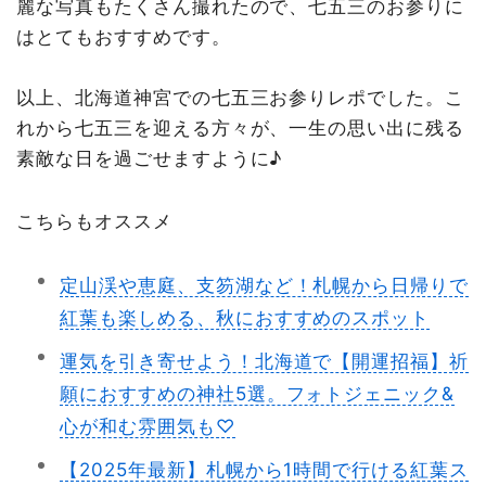
麗な写真もたくさん撮れたので、七五三のお参りに
はとてもおすすめです。
以上、北海道神宮での七五三お参りレポでした。こ
れから七五三を迎える方々が、一生の思い出に残る
素敵な日を過ごせますように♪
こちらもオススメ
定山渓や恵庭、支笏湖など！札幌から日帰りで
紅葉も楽しめる、秋におすすめのスポット
運気を引き寄せよう！北海道で【開運招福】祈
願におすすめの神社5選。フォトジェニック&
心が和む雰囲気も♡
【2025年最新】札幌から1時間で行ける紅葉ス