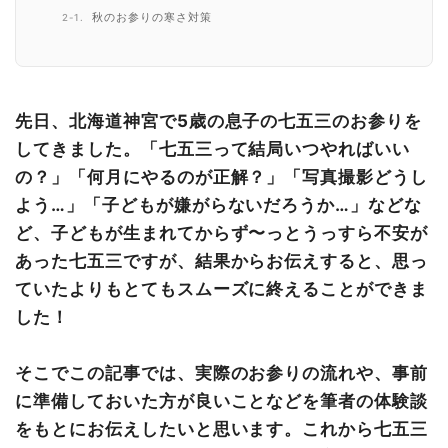
秋のお参りの寒さ対策
【当日を迎えるまで】予約・準備など
【当日の流れ】まずはお店に行って衣装選び&打ち合わせ
受付〜祈祷
先日、北海道神宮で5歳の息子の七五三のお参りを
写真撮影
してきました。「七五三って結局いつやればいい
お店に戻って着替え・写真チェック
の？」「何月にやるのが正解？」「写真撮影どうし
北海道神宮の駐車場
よう…」「子どもが嫌がらないだろうか…」などな
北海道神宮の混雑具合
ど、子どもが生まれてからず〜っとうっすら不安が
まとめ
あった七五三ですが、結果からお伝えすると、思っ
ていたよりもとてもスムーズに終えることができま
した！
そこでこの記事では、実際のお参りの流れや、事前
に準備しておいた方が良いことなどを筆者の体験談
をもとにお伝えしたいと思います。これから七五三