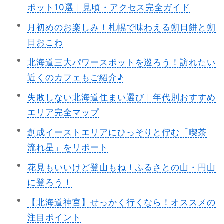
ポット10選｜見頃・アクセス完全ガイド
月初めのお楽しみ！札幌で味わえる朔日餅と朔
日おこわ
北海道三大パワースポットを巡ろう！訪れたい
近くのカフェもご紹介♪
失敗しない北海道住まい選び｜年代別おすすめ
エリア完全マップ
創成イーストエリアにひっそりと佇む「喫茶
流れ星」をリポート
花見もいいけど登山もね！ふるさとの山・円山
に登ろう！
【北海道神宮】せっかく行くなら！オススメの
注目ポイント