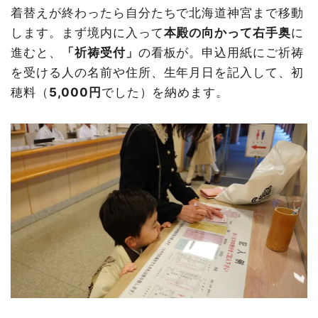
着替えが終わったら自分たちで北海道神宮まで移動
します。まず境内に入って
本殿の向かって
右手奥
に
進むと、
「祈祷受付」
の看板が。申込用紙にご祈祷
を受ける人の名前や住所、生年月日を記入して、初
穂料（
5,000円
でした）を納めます。