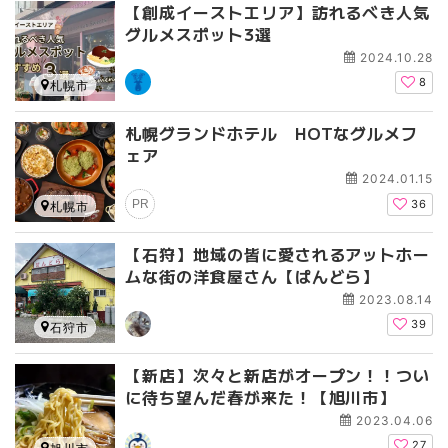
【創成イーストエリア】訪れるべき人気
グルメスポット3選
2024.10.28
8
札幌市
札幌グランドホテル HOTなグルメフ
ェア
2024.01.15
PR
36
札幌市
【石狩】地域の皆に愛されるアットホー
ムな街の洋食屋さん【ぱんどら】
2023.08.14
39
石狩市
【新店】次々と新店がオープン！！つい
に待ち望んだ春が来た！【旭川市】
2023.04.06
27