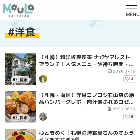
MENU
洋食
【札幌】和洋折衷喫茶 ナガヤマレスト
でランチ！人気メニューや待ち時間・予
約方法もレポ
2026.07.16
4
札幌市
【札幌・南区】洋食コノヨシ石山店の絶
品ハンバーグレポ｜肉汁あふれるロゼ色
の名物ハンバーグと洋食メニュー
2026.06.16
6
札幌市
心ときめく！札幌の洋食屋さんのオムラ
イスおすすめ3選