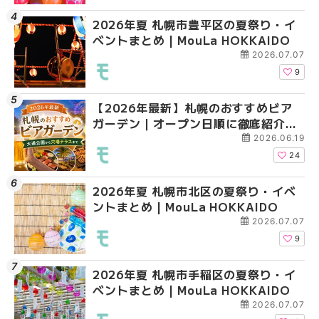
2026年夏 札幌市豊平区の夏祭り・イ
2026年夏 札幌市手稲
2026年夏 札幌市西区
ベントまとめ | MouLa HOKKAIDO
ベントまとめ | MouLa 
ントまとめ | MouLa H
2026.07.07
9
【2026年最新】札幌のおすすめビア
2026年夏 札幌市北区
2026年夏 札幌市手稲
ガーデン｜オープン日順に徹底紹介！
ントまとめ | MouLa H
ベントまとめ | MouLa 
大通公園から穴場テラスまで | MouLa
2026.06.19
HOKKAIDO
24
2026年夏 札幌市北区の夏祭り・イベ
2026年夏 札幌市清田
2026年夏 札幌市清田
ントまとめ | MouLa HOKKAIDO
ベントまとめ | MouLa 
ベントまとめ | MouLa 
2026.07.07
9
2026年夏 札幌市手稲区の夏祭り・イ
2026年夏 札幌市豊平
札幌の麻辣湯（マーラ
ベントまとめ | MouLa HOKKAIDO
ベントまとめ | MouLa 
め専門店6選！本場の量
新店まで徹底比較 | Mo
2026.07.07