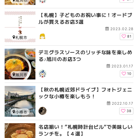
旭川市
【札幌】子どものお祝い事に！オードブ
ルが買えるお店3選
2023.02.28
81
札幌市
デミグラスソースのリッチな味を楽しめ
る♪旭川のお店3つ
2023.01.17
10
旭川市
【秋の札幌近郊ドライブ】フォトジェニ
ックな小樽を楽しもう！
2022.10.17
38
小樽市
名店揃い！”札幌時計台ビル“で美味しい
ランチを。【４選】