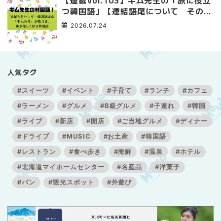
【連載Vol.103】キム先生の「旅に役立
つ韓国語」【連結語尾について その
3】
2026.07.24
人気タグ
#スイーツ
#イベント
#子育て
#ランチ
#カフェ
#ラーメン
#グルメ
#B級グルメ
#子連れ
#韓国
#ライブ
#新店
#開店
#ご当地グルメ
#ディナー
#ドライブ
#MUSIC
#お土産
#韓国語
#レストラン
#食べ歩き
#海鮮
#温泉
#ホテル
#北海道マイホームセンター
#名産品
#洋菓子
#パン
#観光スポット
#外遊び