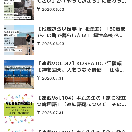
くさい」が「やってみよう」に変わっ
た。 十勝の風に吹かれて走る、僕の泥
2026.08.03
臭くて自由な高校生活
【地域みらい留学 in 北海道】「80歳ま
でこの町で暮らしたい」 標津高校で踏
み出した、私らしい生き方
2026.08.03
【連載VOL.82】KOREA DO?江陵編
【神を迎え、人をつなぐ時間 ― 江陵端
午祭 】
2026.07.31
【連載Vol.104】キム先生の「旅に役立
つ韓国語」【連結語尾について その
4】
2026.07.31