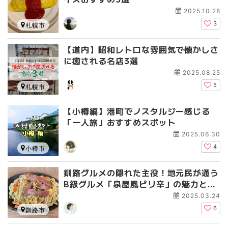
2025.10.28
3
札幌市
【道内】昭和レトロな雰囲気で懐かしさ
に癒される名店3選
2025.08.25
5
札幌市
【小樽編】港町でノスタルジー感じる
「一人旅」おすすめスポット
2025.06.30
4
小樽市
釧路グルメの隠れた主役！地元民が通う
B級グルメ「泉屋風ピリ辛」の魅力と
は？
2025.03.24
6
釧路市