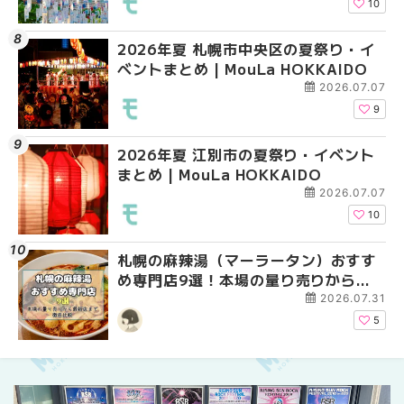
HOKKAIDO
10
2026年夏 札幌市中央区の夏祭り・イ
2026年夏 札幌市南区
2026年夏 札幌市豊平
ベントまとめ | MouLa HOKKAIDO
ントまとめ | MouLa H
ベントまとめ | MouLa 
2026.07.07
9
2026年夏 江別市の夏祭り・イベント
2026年夏 札幌市中央
【新千歳空港】新カー
まとめ | MouLa HOKKAIDO
ベントまとめ | MouLa 
業。「SUPER LOUNG
ーパーラウンジアネッ
2026.07.07
介！！ | MouLa HOKK
10
札幌の麻辣湯（マーラータン）おすす
2026年夏 恵庭市・千
2026年夏 札幌市南区
め専門店9選！本場の量り売りから最
イベントまとめ | MouL
ントまとめ | MouLa H
新店まで徹底比較 | MouLa
2026.07.31
HOKKAIDO
5