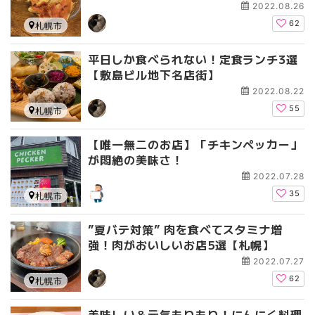
2022.08.26
62
札幌市
平日しか食べられない！定食ランチ3選
【敷島ビル地下名店街】
2022.08.22
55
札幌市
【唯一無二のお店】「チキンペッカー」
が悶絶の美味さ！
2022.07.28
35
札幌市
”夏バテ対策” 肉を食べてスタミナ増
強！肉がおいしいお店5選【札幌】
2022.07.27
62
札幌市
美味しい＆元気もりもり！にんにく料理