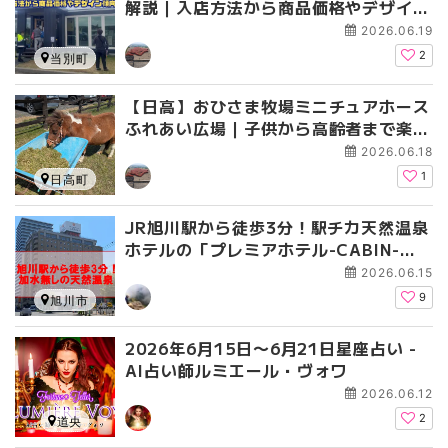
解説｜入店方法から商品価格やデザイン
傾向まで
2026.06.19
2
当別町
【日高】おひさま牧場ミニチュアホース
ふれあい広場｜子供から高齢者まで楽し
めるふれあい体験・宿泊も
2026.06.18
1
日高町
JR旭川駅から徒歩3分！駅チカ天然温泉
ホテルの「プレミアホテル-CABIN-旭
川」で日帰り入浴
2026.06.15
9
旭川市
2026年6月15日〜6月21日星座占い -
AI占い師ルミエール・ヴォワ
2026.06.12
2
道央