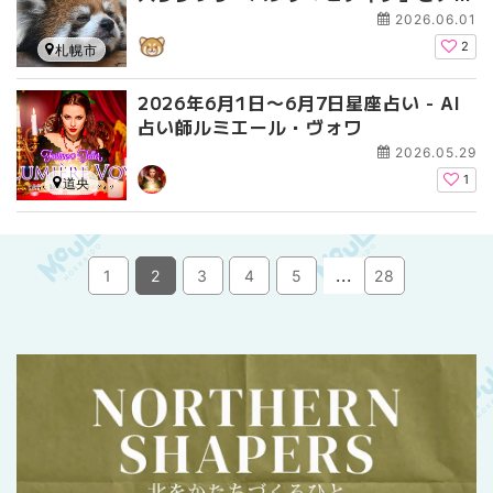
アゾウ「タオ」に会いに行こう！
2026.06.01
2
札幌市
2026年6月1日〜6月7日星座占い - AI
占い師ルミエール・ヴォワ
2026.05.29
1
道央
...
1
2
3
4
5
28