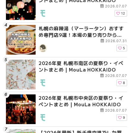
ントまとめ | MouLa HOKKAIDO
ントまとめ | MouLa H
ベントまとめ | MouLa 
2026.07.07
12
札幌の麻辣湯（マーラータン）おすす
2026年夏 札幌市手稲
2026年夏 札幌市西区
め専門店9選！本場の量り売りから最
ベントまとめ | MouLa 
ントまとめ | MouLa H
新店まで徹底比較 | MouLa
2026.07.31
HOKKAIDO
5
2026年夏 札幌市南区の夏祭り・イベ
2026年夏 札幌市白石
2026年夏 札幌市手稲
ントまとめ | MouLa HOKKAIDO
ベントまとめ | MouLa 
ベントまとめ | MouLa 
2026.07.07
8
2026年夏 札幌市中央区の夏祭り・イ
2026年夏 札幌市清田
札幌の麻辣湯（マーラ
ベントまとめ | MouLa HOKKAIDO
ベントまとめ | MouLa 
め専門店6選！本場の量
新店まで徹底比較 | Mo
2026.07.07
HOKKAIDO
9
【2026年最新】新千歳空港でしか買
2026年夏 札幌市南区
2026年夏 札幌市清田