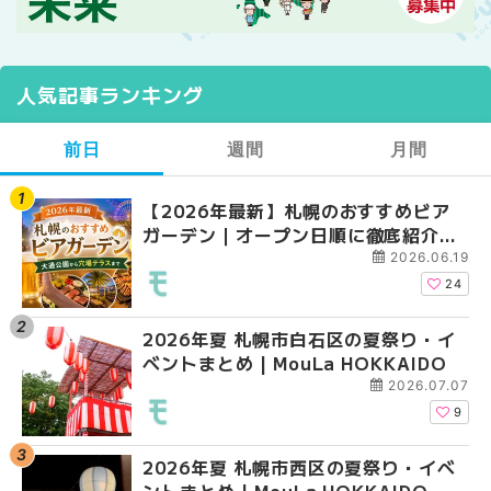
人気記事ランキング
前日
週間
月間
【2026年最新】札幌のおすすめビア
【2026年最新】札幌
【2026年最新】札幌
ガーデン｜オープン日順に徹底紹介！
ガーデン｜オープン日
ガーデン｜オープン日
大通公園から穴場テラスまで | MouLa
大通公園から穴場テラスまで
大通公園から穴場テラスまで
2026.06.19
HOKKAIDO
HOKKAIDO
HOKKAIDO
24
2026年夏 札幌市白石区の夏祭り・イ
2026年夏 札幌市西区
2026年夏 札幌市北区
ベントまとめ | MouLa HOKKAIDO
ントまとめ | MouLa H
ントまとめ | MouLa H
2026.07.07
9
2026年夏 札幌市西区の夏祭り・イベ
2026年夏 札幌市北区
2026年夏 札幌市白石