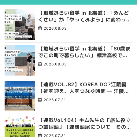
【地域みらい留学 in 北海道】「めんど
くさい」が「やってみよう」に変わっ
た。 十勝の風に吹かれて走る、僕の泥
2026.08.03
臭くて自由な高校生活
【地域みらい留学 in 北海道】「80歳ま
でこの町で暮らしたい」 標津高校で踏
み出した、私らしい生き方
2026.08.03
【連載VOL.82】KOREA DO?江陵編
【神を迎え、人をつなぐ時間 ― 江陵端
午祭 】
2026.07.31
【連載Vol.104】キム先生の「旅に役立
つ韓国語」【連結語尾について その
4】
2026.07.31