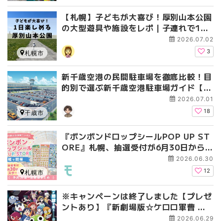
【札幌】子どもが大喜び！厚別山本公園
の大型遊具や施設をレポ｜子連れで1日
遊べる大型公園
2026.07.02
3
札幌市
新千歳空港の民間駐車場を徹底比較！目
的別で選ぶ新千歳空港駐車場ガイド【保
存版】
2026.07.01
18
千歳市
『ボンボンドロップシールPOP UP ST
ORE』札幌、抽選受付が6月30日から
スタート！予約方法・注意点まとめ
2026.06.30
12
札幌市
※キャンペーンは終了しました【プレゼ
ントあり】『新劇場版☆ケロロ軍曹 復
活して速攻地球滅亡の危機でありま
2026.06.29