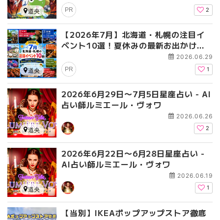
す！』公開記念プレゼントキャンペー
PR
2
道央
ン〜劇場版最新作！新たな『ケロロ軍
曹』が帰ってくる！！
【2026年7月】北海道・札幌の注目イ
ベント10選！夏休みの最新お出かけス
ポット・絶景＆グルメを徹底紹介！
2026.06.29
PR
1
道央
2026年6月29日〜7月5日星座占い - AI
占い師ルミエール・ヴォワ
2026.06.26
2
道央
2026年6月22日〜6月28日星座占い -
AI占い師ルミエール・ヴォワ
2026.06.19
1
道央
【当別】IKEAポップアップストア徹底