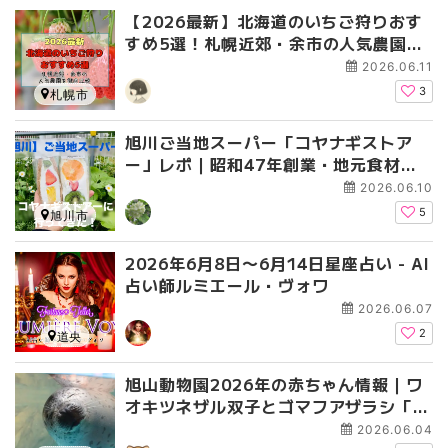
【2026最新】北海道のいちご狩りおす
すめ5選！札幌近郊・余市の人気農園を
徹底比較
2026.06.11
3
札幌市
旭川ご当地スーパー「コヤナギストア
ー」レポ｜昭和47年創業・地元食材と
手作り惣菜が充実の人気店
2026.06.10
5
旭川市
2026年6月8日〜6月14日星座占い - AI
占い師ルミエール・ヴォワ
2026.06.07
2
道央
旭山動物園2026年の赤ちゃん情報｜ワ
オキツネザル双子とゴマフアザラシ「き
なこ」が誕生・今しか見られない姿にメ
2026.06.04