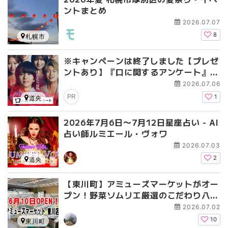
ントまとめ
2026.07.07
8
札幌市
※キャンペーンは終了しました【プレゼ
ントあり】『口に関するアンケート』公
開記念プレゼントキャンペーン〜口にま
2026.07.06
つわるゾワっとミステリー。
PR
1
道央
2026年7月6日〜7月12日星座占い - AI
占い師ルミエール・ヴォワ
2026.07.03
2
道央
【東川町】アミューズマーケットがオー
プン！野菜ソムリエ厳選のこだわり八百
屋
2026.07.02
10
東川町