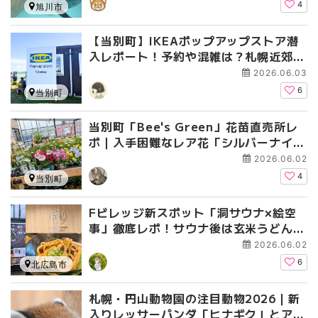
ロメロ
4
旭川市
【当別町】IKEAポップアップストア潜
入レポート！予約や混雑は？札幌近郊で
楽しむ北欧の世界
2026.06.03
6
当別町
当別町「Bee's Green」花苗直売所レ
ポ｜入手困難なレア花「シルバーナイ
ト」との出会いとプランター作り
2026.06.02
4
当別町
Fビレッジ新スポット「洞サウナ×絵空
事」徹底レポ！サウナ後は玄米うどんで
ととのう
2026.06.02
6
北広島市
札幌・円山動物園の注目動物2026｜新
入りレッサーパンダ「ヒナギク」とアジ