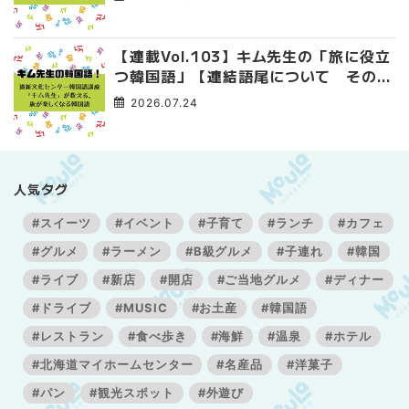
【連載Vol.103】キム先生の「旅に役立
つ韓国語」【連結語尾について その
3】
2026.07.24
人気タグ
#スイーツ
#イベント
#子育て
#ランチ
#カフェ
#グルメ
#ラーメン
#B級グルメ
#子連れ
#韓国
#ライブ
#新店
#開店
#ご当地グルメ
#ディナー
#ドライブ
#MUSIC
#お土産
#韓国語
#レストラン
#食べ歩き
#海鮮
#温泉
#ホテル
#北海道マイホームセンター
#名産品
#洋菓子
#パン
#観光スポット
#外遊び