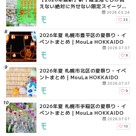
えない絶対に外せない限定スイーツ・
ントまとめ | MouLa H
ベントまとめ | MouLa 
焼き菓子18選 | MouLa HOKKAIDO
2026.03.24
25
2026年夏 札幌市豊平区の夏祭り・イ
2026年夏 札幌市豊平
【2026年最新】新千
ベントまとめ | MouLa HOKKAIDO
ベントまとめ | MouLa 
えない絶対に外せない
焼き菓子18選 | MouLa
2026.07.07
9
2026年夏 札幌市北区の夏祭り・イベ
2026年夏 札幌市中央
【新千歳空港】新カー
ントまとめ | MouLa HOKKAIDO
ベントまとめ | MouLa 
業。「SUPER LOUNG
ーパーラウンジアネッ
2026.07.07
介！！ | MouLa HOKK
9
2026年夏 札幌市手稲区の夏祭り・イ
2026年夏 恵庭市・千
2026年夏 札幌市豊平
ベントまとめ | MouLa HOKKAIDO
イベントまとめ | MouL
ベントまとめ | MouLa 
2026.07.07
10