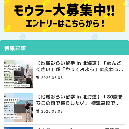
特集記事
【地域みらい留学 in 北海道】「めんど
くさい」が「やってみよう」に変わっ
た。 十勝の風に吹かれて走る、僕の泥
2026.08.03
臭くて自由な高校生活
【地域みらい留学 in 北海道】「80歳ま
でこの町で暮らしたい」 標津高校で踏
み出した、私らしい生き方
2026.08.03