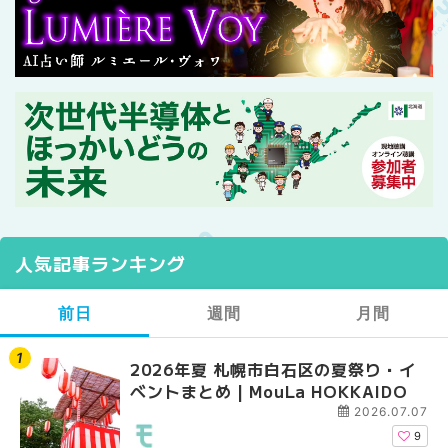
人気記事ランキング
前日
週間
月間
2026年夏 札幌市白石区の夏祭り・イ
2026年夏 札幌市西区
【2026年最新】札幌
ベントまとめ | MouLa HOKKAIDO
ントまとめ | MouLa H
ガーデン｜オープン日
大通公園から穴場テラスまで
2026.07.07
HOKKAIDO
9