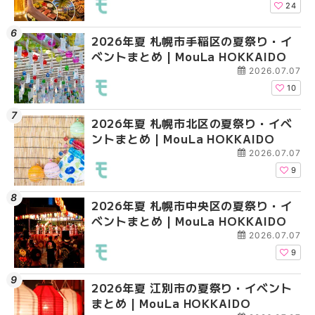
HOKKAIDO
24
2026年夏 札幌市手稲区の夏祭り・イ
2026年夏 札幌市清田
2026年夏 札幌市清田
ベントまとめ | MouLa HOKKAIDO
ベントまとめ | MouLa 
ベントまとめ | MouLa 
2026.07.07
10
2026年夏 札幌市北区の夏祭り・イベ
2026年夏 札幌市豊平
札幌の麻辣湯（マーラ
ントまとめ | MouLa HOKKAIDO
ベントまとめ | MouLa 
め専門店6選！本場の量
新店まで徹底比較 | Mo
2026.07.07
HOKKAIDO
9
2026年夏 札幌市中央区の夏祭り・イ
2026年夏 札幌市南区
2026年夏 札幌市豊平
ベントまとめ | MouLa HOKKAIDO
ントまとめ | MouLa H
ベントまとめ | MouLa 
2026.07.07
9
2026年夏 江別市の夏祭り・イベント
2026年夏 札幌市中央
【新千歳空港】新カー
まとめ | MouLa HOKKAIDO
ベントまとめ | MouLa 
業。「SUPER LOUNG