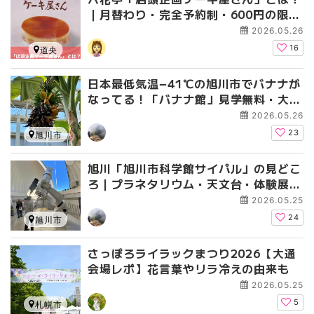
｜月替わり・完全予約制・600円の限定
ケーキを実食レポ【予約方法も】
2026.05.26
16
道央
日本最低気温−41℃の旭川市でバナナが
なってる！「バナナ館」見学無料・大雨
体験・マンホールカードも
2026.05.26
23
旭川市
旭川「旭川市科学館サイパル」の見どこ
ろ｜プラネタリウム・天文台・体験展示
が充実・入館料も解説
2026.05.25
24
旭川市
さっぽろライラックまつり2026【大通
会場レポ】花言葉やリラ冷えの由来も
2026.05.25
5
札幌市