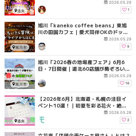
2026.05.29
1
道央
旭川「kaneko coffee beans」東旭
川の田園カフェ｜愛犬同伴OKのドッグ
レストランとコーヒー&グルメ
2026.05.29
9
旭川市
旭川「2026春の地場産フェア」6月6
日・7日開催｜道北60店舗が勢ぞろい・
気になるグルメまとめ
2026.05.29
16
旭川市
【2026年6月】北海道・札幌の注目イ
ベント10選！｜初夏を彩る花火・絶
景・絶品グルメ＆体験ガイド
2026.05.28
2
道央
六花亭「店頭企画ケーキ屋さん」とは？