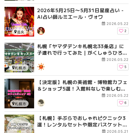
2026年5月25日〜5月31日星座占い -
AI占い師ルミエール・ヴォワ
2026.05.22
2
道央
札幌「ヤマダデンキ札幌北33条店」に
子連れで行ってみた｜がくしゅうひろ
ば・ガチャガチャで子どもが夢中に
2026.05.22
5
札幌市
【決定版】札幌の美術館・博物館カフェ
＆ショップ5選！入館料なしで楽しむ穴
場の休日
2026.05.22
6
札幌市
【札幌】手ぶらでおしゃれピクニック3
選！レンタルセットや限定バスケットが
あるお店を紹介
2026.05.21