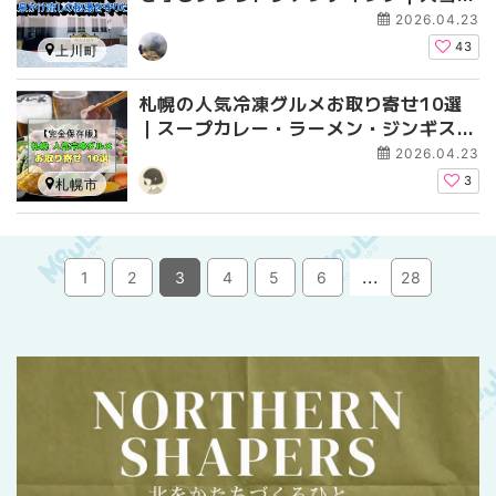
の標高1,000mに佇む源泉かけ流しの秘
2026.04.23
湯
43
上川町
札幌の人気冷凍グルメお取り寄せ10選
｜スープカレー・ラーメン・ジンギスカ
ンなど名店の味を自宅で【完全保存版】
2026.04.23
3
札幌市
...
1
2
3
4
5
6
28