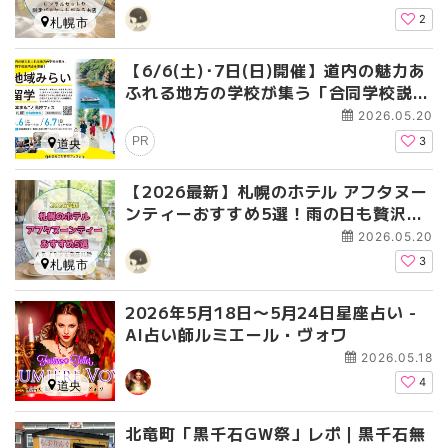
2
札幌市
【6/6(土)･7日(日)開催】道内の魅力あ
ふれる地方の学校が集う「合同学校説明
会」を今年も開催！
2026.05.20
PR
3
道央
【2026最新】札幌のホテル アフタヌー
ンティーおすすめ5選！雨の日も贅沢に
過ごせる人気プランを徹底比較
2026.05.20
3
札幌市
2026年5月18日〜5月24日星座占い -
AI占い師ルミエール・ヴォワ
2026.05.18
4
道央
北竜町「黒千石GW祭」レポ｜黒千石無