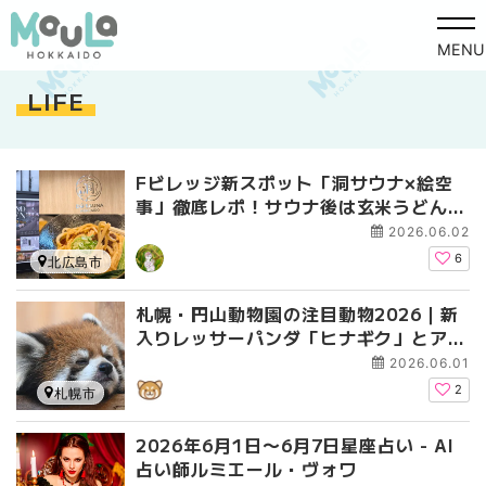
MENU
LIFE
Fビレッジ新スポット「洞サウナ×絵空
事」徹底レポ！サウナ後は玄米うどんで
ととのう
2026.06.02
6
北広島市
札幌・円山動物園の注目動物2026｜新
入りレッサーパンダ「ヒナギク」とアジ
アゾウ「タオ」に会いに行こう！
2026.06.01
2
札幌市
2026年6月1日〜6月7日星座占い - AI
占い師ルミエール・ヴォワ