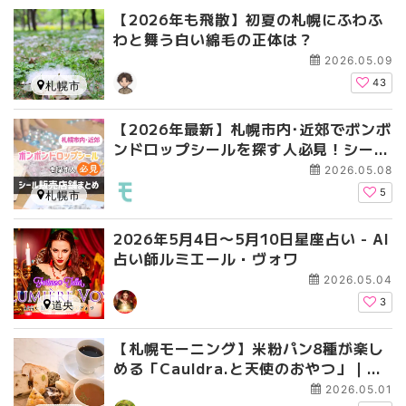
【2026年も飛散】初夏の札幌にふわふ
わと舞う白い綿毛の正体は？
2026.05.09
43
札幌市
【2026年最新】札幌市内･近郊でボンボ
ンドロップシールを探す人必見！シール
販売店舗まとめ
2026.05.08
5
札幌市
2026年5月4日〜5月10日星座占い - AI
占い師ルミエール・ヴォワ
2026.05.04
3
道央
【札幌モーニング】米粉パン8種が楽し
める「Cauldra.と天使のおやつ」｜グ
ルテンフリー・アレルギー対応も
2026.05.01