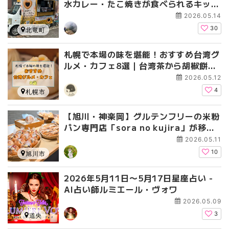
水カレー・たこ焼きが食べられるキッチ
ンカーに行ってきた【HAMBURGER B
2026.05.14
OYSの北海道マルシェ2026にも出店】
30
北竜町
札幌で本場の味を堪能！おすすめ台湾グ
ルメ・カフェ8選｜台湾茶から胡椒餅ま
で
2026.05.12
4
札幌市
【旭川・神楽岡】グルテンフリーの米粉
パン専門店「sora no kujira」が移転
オープン｜おいしい食べ方も
2026.05.11
10
旭川市
2026年5月11日〜5月17日星座占い -
AI占い師ルミエール・ヴォワ
2026.05.09
3
道央