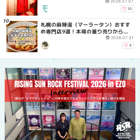
ーパーラウンジアネッ
2026.07.07
介！！ | MouLa HOKK
10
札幌の麻辣湯（マーラータン）おすす
2026年夏 恵庭市・千
2026年夏 札幌市南区
め専門店9選！本場の量り売りから最
イベントまとめ | MouL
ントまとめ | MouLa H
新店まで徹底比較 | MouLa
2026.07.31
HOKKAIDO
5