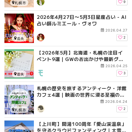
9
札幌市
2026年4月27日〜5月3日星座占い - AI
占い師ルミエール・ヴォワ
2026.04.27
2
道央
【2026年5月】北海道・札幌の注目イ
ベント9選｜GWのお出かけや最新グル
メ、初上陸スポットを徹底紹介！
2026.04.25
3
道央
札幌の歴史を旅するアンティーク・洋館
カフェ4選｜映画の世界に浸る至福のひ
ととき
2026.04.24
2
札幌市
【上川町】開湯100周年「愛山渓温泉」
を守るクラウドファンディング｜大雪山