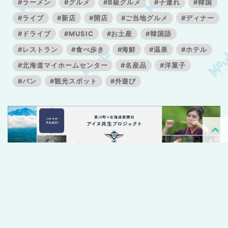
#ラーメン
#グルメ
#B級グルメ
#子連れ
#韓国
#ライブ
#新店
#開店
#ご当地グルメ
#ディナー
#ドライブ
#MUSIC
#お土産
#韓国語
#レストラン
#食べ歩き
#海鮮
#温泉
#ホテル
#北海道マイホームセンター
#名産品
#洋菓子
#パン
#観光スポット
#外遊び