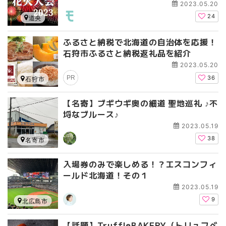
2023.05.20
24
道央
ふるさと納税で北海道の自治体を応援！
石狩市ふるさと納税返礼品を紹介
2023.05.20
PR
36
石狩市
【名寄】ブギウギ奥の細道 聖地巡礼 ♪不
埒なブルース♪
2023.05.19
38
名寄市
入場券のみで楽しめる！？エスコンフィ
ールド北海道！その１
2023.05.19
9
北広島市
【話題】TruffleBAKERY（トリュフベ