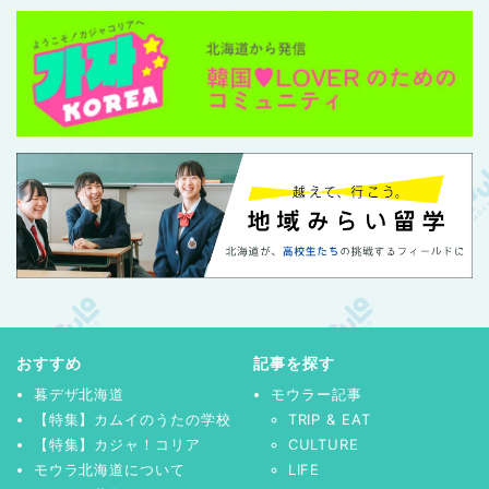
おすすめ
記事を探す
暮デザ北海道
モウラー記事
【特集】カムイのうたの学校
TRIP & EAT
【特集】カジャ！コリア
CULTURE
モウラ北海道について
LIFE