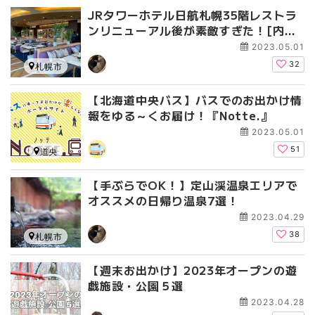
JRタワーホテル日航札幌35階レストラ
ンリニューアル後が素敵すぎた！[内覧
会]
2023.05.01
32
札幌市
【北海道中央バス】バスでのお出かけ情
報をゆる～くお届け！『Notte.』
2023.05.01
51
道央
【手ぶらでOK！】定山渓温泉エリアで
オススメの日帰り温泉7選！
2023.04.29
38
札幌市
【週末お出かけ】2023年オープンの遊
戯施設・公園５選
2023.04.28