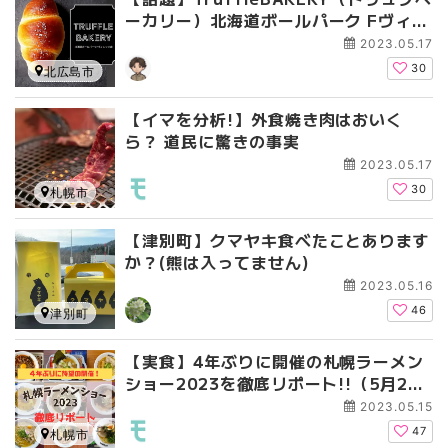
ーカリー）北海道ボールパーク Fヴィレ
ッジ店のパンとレストランを実食
2023.05.17
30
北広島市
【イマを分析!】外食焼き肉はおいく
ら？ 道民に驚きの事実
2023.05.17
30
札幌市
【津別町】クマヤキ食べたことあります
か？(熊は入ってません)
2023.05.16
46
津別町
【実食】4年ぶりに開催の札幌ラーメン
ショー2023を徹底リポート!!（5月28
日まで）
2023.05.15
47
札幌市