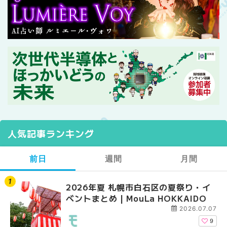
人気記事ランキング
前日
週間
月間
2026年夏 札幌市白石区の夏祭り・イ
2026年夏 札幌市西区
【2026年最新】札幌
ベントまとめ | MouLa HOKKAIDO
ントまとめ | MouLa H
ガーデン｜オープン日
大通公園から穴場テラスまで
2026.07.07
HOKKAIDO
9