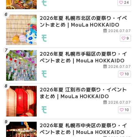
HOKKAIDO
24
2026年夏 札幌市北区の夏祭り・イベ
2026年夏 札幌市清田
2026年夏 札幌市清田
ントまとめ | MouLa HOKKAIDO
ベントまとめ | MouLa 
ベントまとめ | MouLa 
2026.07.07
9
2026年夏 札幌市手稲区の夏祭り・イ
2026年夏 札幌市豊平
札幌の麻辣湯（マーラ
ベントまとめ | MouLa HOKKAIDO
ベントまとめ | MouLa 
め専門店6選！本場の量
新店まで徹底比較 | Mo
2026.07.07
HOKKAIDO
10
2026年夏 江別市の夏祭り・イベント
2026年夏 札幌市南区
2026年夏 札幌市豊平
まとめ | MouLa HOKKAIDO
ントまとめ | MouLa H
ベントまとめ | MouLa 
2026.07.07
10
2026年夏 札幌市中央区の夏祭り・イ
2026年夏 札幌市中央
【新千歳空港】新カー
ベントまとめ | MouLa HOKKAIDO
ベントまとめ | MouLa 
業。「SUPER LOUNG