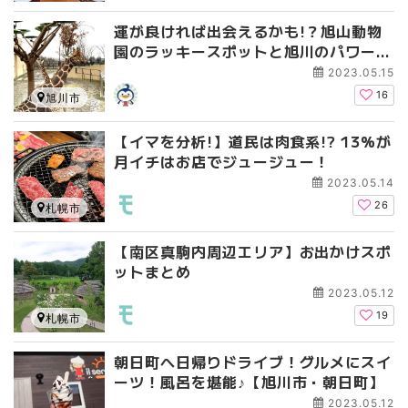
運が良ければ出会えるかも!？旭山動物
園のラッキースポットと旭川のパワース
ポット
2023.05.15
16
旭川市
【イマを分析!】道民は肉食系!? 13%が
月イチはお店でジュージュー！
2023.05.14
26
札幌市
【南区真駒内周辺エリア】お出かけスポ
ットまとめ
2023.05.12
19
札幌市
朝日町へ日帰りドライブ！グルメにスイ
ーツ！風呂を堪能♪【旭川市・朝日町】
2023.05.12