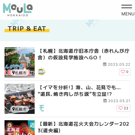
MENU
TRIP & EAT
【札幌】北海道庁旧本庁舎（赤れんが庁
舎）の仮設見学施設へGO！
2023.05.22
0
札幌市
【イマを分析!】海、山、花見でも…
“道民､焼き肉しがち説”を立証!?
2023.05.21
22
札幌市
【最新】北海道花火大会カレンダー202
3(道央編)