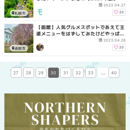
2023.04.27
20
札幌市
【函館】人気グルメスポットであえて王
道メニューをはずしてみたけどやっぱり
美味い！
2023.04.26
20
函館市
...
27
28
29
30
31
32
33
40