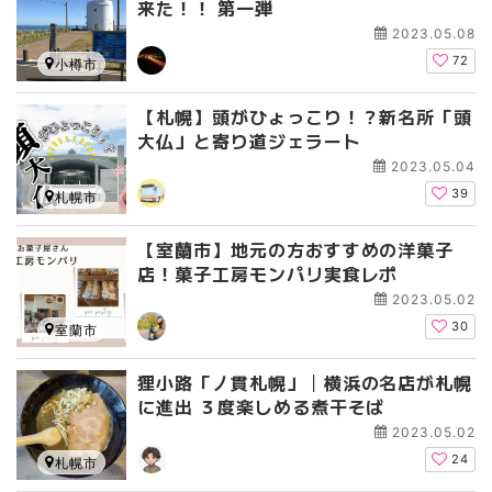
来た！！ 第一弾
2023.05.08
72
小樽市
【札幌】頭がひょっこり！？新名所「頭
大仏」と寄り道ジェラート
2023.05.04
39
札幌市
【室蘭市】地元の方おすすめの洋菓子
店！菓子工房モンパリ実食レポ
2023.05.02
30
室蘭市
狸小路「丿貫札幌」│横浜の名店が札幌
に進出 ３度楽しめる煮干そば
2023.05.02
24
札幌市