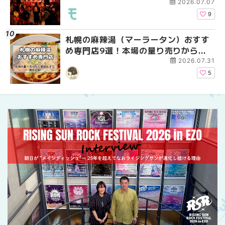
ーパーラウンジアネッ
2026.07.07
介！！ | MouLa HOKK
9
札幌の麻辣湯（マーラータン）おすす
2026年夏 恵庭市・千
2026年夏 札幌市南区
め専門店9選！本場の量り売りから最
イベントまとめ | MouL
ントまとめ | MouLa H
新店まで徹底比較 | MouLa
2026.07.31
HOKKAIDO
5