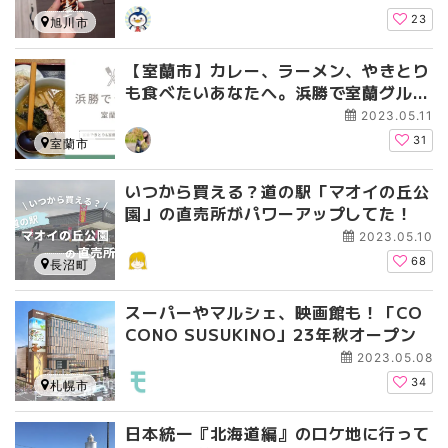
23
旭川市
【室蘭市】カレー、ラーメン、やきとり
も食べたいあなたへ。浜勝で室蘭グルメ
2大巨頭を味わう !
2023.05.11
31
室蘭市
いつから買える？道の駅「マオイの丘公
園」の直売所がパワーアップしてた！
2023.05.10
68
長沼町
スーパーやマルシェ、映画館も！「CO
CONO SUSUKINO」23年秋オープン
2023.05.08
34
札幌市
日本統一『北海道編』のロケ地に行って