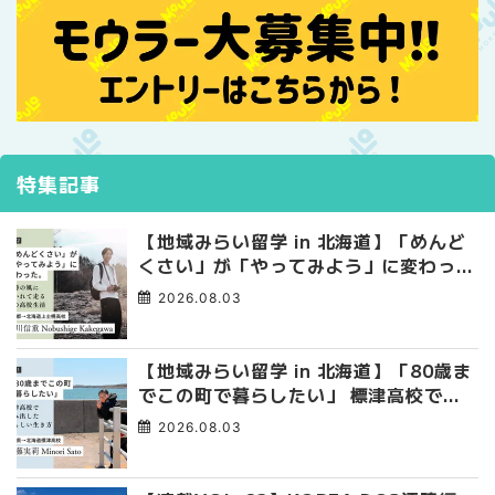
特集記事
【地域みらい留学 in 北海道】「めんど
くさい」が「やってみよう」に変わっ
た。 十勝の風に吹かれて走る、僕の泥
2026.08.03
臭くて自由な高校生活
【地域みらい留学 in 北海道】「80歳ま
でこの町で暮らしたい」 標津高校で踏
み出した、私らしい生き方
2026.08.03