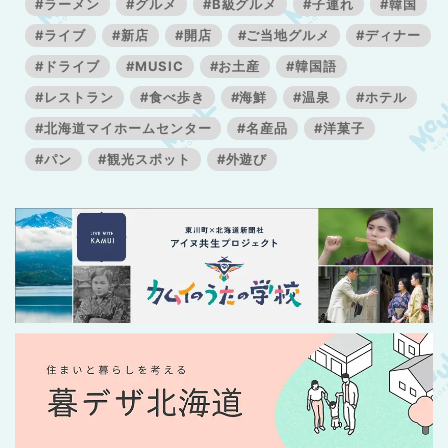
#ラーメン
#グルメ
#B級グルメ
#子連れ
#韓国
#ライブ
#新店
#開店
#ご当地グルメ
#ディナー
#ドライブ
#MUSIC
#お土産
#韓国語
#レストラン
#食べ歩き
#海鮮
#温泉
#ホテル
#北海道マイホームセンター
#名産品
#洋菓子
#パン
#観光スポット
#外遊び