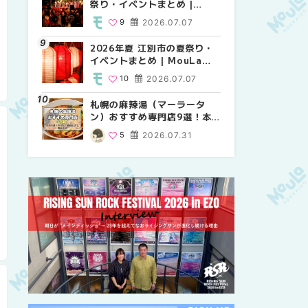
祭り・イベントまとめ |
り・イベントまとめ |
祭り・イベントまとめ |
MouLa HOKKAIDO
MouLa HOKKAIDO
MouLa HOKKAIDO
9
2026.07.07
8
9
2026.07.07
2026.07.07
2026年夏 江別市の夏祭り・
2026年夏 札幌市中央区の夏
【新千歳空港】新カードラウ
イベントまとめ | MouLa
祭り・イベントまとめ |
ンジが開業。「SUPER
HOKKAIDO
MouLa HOKKAIDO
LOUNGE ANNEX（スーパー
10
2026.07.07
9
18
2026.07.07
2025.08.13
ラウンジアネックス）」をご
紹介！！ | MouLa
札幌の麻辣湯（マーラータ
2026年夏 恵庭市・千歳市の
2026年夏 札幌市南区の夏祭
HOKKAIDO
ン）おすすめ専門店9選！本
夏祭り・イベントまとめ |
り・イベントまとめ |
場の量り売りから最新店まで
MouLa HOKKAIDO
MouLa HOKKAIDO
5
2026.07.31
9
8
2026.07.07
2026.07.07
徹底比較 | MouLa
HOKKAIDO