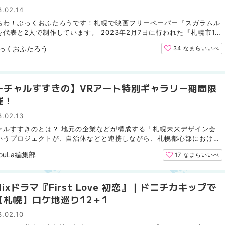
.02.14
ちわ！ぶっくおふたろうです！札幌で映画フリーペーパー『スガラムル
代表と2人で制作しています。 2023年2月7日に行われた『札幌市10
ギvol.3』ゲスト参加してきたのでまとめてみました！刺...
っくおふたろう
34
なまらいいべ
ーチャルすすきの】VRアート特別ギャラリー期間限
催！
.02.13
ャルすすきのとは？ 地元の企業などが構成する「札幌未来デザイン会
いうプロジェクトが、自治体などと連携しながら、札幌都心部における
メタバースの世界観を企画・設計・構築していく第一弾とし...
ouLa編集部
17
なまらいいべ
flixドラマ『First Love 初恋』｜ドニチカキップで
【札幌】ロケ地巡り12＋1
.02.10