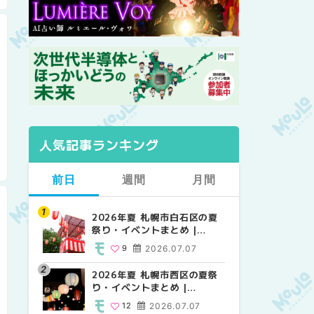
人気記事ランキング
前日
週間
月間
2026年夏 札幌市白石区の夏
2026年夏 札幌市西区の夏祭
【2026年最新】札幌のおすす
祭り・イベントまとめ |
り・イベントまとめ |
めビアガーデン｜オープン日
MouLa HOKKAIDO
MouLa HOKKAIDO
順に徹底紹介！大通公園から
9
2026.07.07
12
24
2026.07.07
2026.06.19
穴場テラスまで | MouLa
HOKKAIDO
2026年夏 札幌市西区の夏祭
【2026年最新】札幌のおすす
2026年夏 札幌市北区の夏祭
り・イベントまとめ |
めビアガーデン｜オープン日
り・イベントまとめ |
MouLa HOKKAIDO
順に徹底紹介！大通公園から
MouLa HOKKAIDO
12
2026.07.07
24
9
2026.07.07
2026.06.19
穴場テラスまで | MouLa