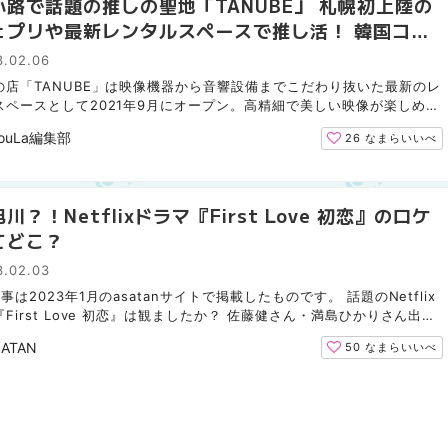
小路で話題の推しの聖地「TANUBE」 札幌初上陸の
ェプリや最新レンタルスペースで推し活！ 韓国コン
「韓ビニ」でコスメや食品も！
3.02.06
の店「TANUBE」は映像機器から音響設備までこだわり抜いた最新のレ
スペースとして2021年9月にオープン。高精細で美しい映像が楽しめる
ンチの大型スクリーン＆4K高画質プロジェクター、映画館の...
ouLa編集部
26
なまらいいべ
川？！Netflixドラマ『First Love 初恋』のロケ
てどこ？
3.02.03
事は2023年1月のasatanサイトで掲載したものです。 話題のNetflix
First Love 初恋』は観ましたか？ 佐藤健さん・満島ひかりさん出
海道が舞台のドラマです。 このドラマは、宇多田ヒカルさん...
SATAN
50
なまらいいべ