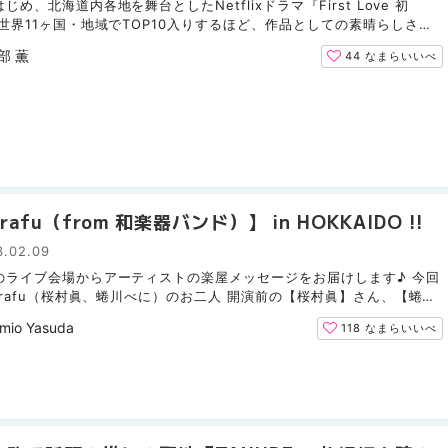
じめ、北海道内各地を舞台としたNetflixドラマ『First Love 初
 世界11ヶ国・地域でTOP10入りするほど、作品としての素晴らしさは
ん、北海道民としては馴染みのある場所が随所に登場すること...
部 薫
44
なまらいいべ
irafu（from 和楽器バンド）】 in HOKKAIDO !!
3.02.09
のライブ会場からアーティストの楽屋メッセージをお届けします♪ 今回
irafu（桜村眞、蜷川べに）のお二人 開演前の【桜村眞】さん、【蜷川
んから、 MouLaユーザーへの貴重な音声メッセージを頂...
mio Yasuda
118
なまらいいべ