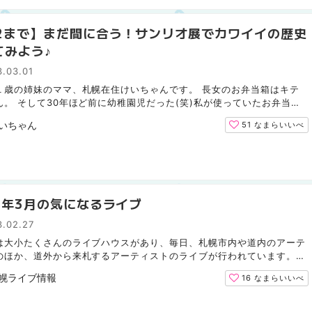
/2まで】まだ間に合う！サンリオ展でカワイイの歴史
てみよう♪
.03.01
１歳の姉妹のママ、札幌在住けいちゃんです。 長女のお弁当箱はキテ
ん。 そして30年ほど前に幼稚園児だった(笑)私が使っていたお弁当箱
ィちゃん。 親子そろってキティちゃんラバーな私たち。 ...
いちゃん
51
なまらいいべ
23年3月の気になるライブ
3.02.27
は大小たくさんのライブハウスがあり、毎日、札幌市内や道内のアーテ
のほか、道外から来札するアーティストのライブが行われています。
になっている、3月に開催されるライブをご紹介します。 ...
幌ライブ情報
16
なまらいいべ