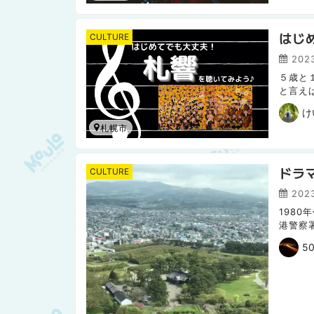
はじ
CULTURE
202
５歳と
と言え
ンガ 
け
札幌市
ドラ
CULTURE
2023
198
港警察
兵さん
50