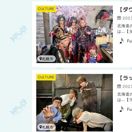
【ダウ
CULTURE
2023
北海道
は…【
た。 ↓
Fu
札幌市
【ラッ
CULTURE
202
北海道
は…【
ーザーへ
Fu
札幌市