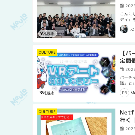
2023
こんに
ディ』を
0人カイ
ぶ
札幌市
【バ
CULTURE
定開
2023
バーチ
議」と
VR・
M
札幌市
PR
Net
CULTURE
行く
2023