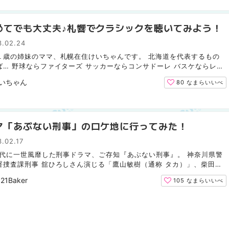
めてでも大丈夫♪札響でクラシックを聴いてみよう！
3.02.24
１歳の姉妹のママ、札幌在住けいちゃんです。 北海道を代表するもの
ば… 野球ならファイターズ サッカーならコンサドーレ バスケならレバ
などなどありますが、ここで質問。 オーケストラはご存じ...
いちゃん
80
なまらいいべ
マ「あぶない刑事」のロケ地に行ってみた！
.02.17
0年代に一世風靡した刑事ドラマ、ご存知『あぶない刑事』。 神奈川県警
署捜査課刑事 舘ひろしさん演じる「鷹山敏樹（通称 タカ）」、柴田恭
演じる「大下勇次（通称 ユージ）が主人公の刑事ドラマ...
21Baker
105
なまらいいべ