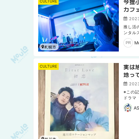
今狸
CULTURE
カフ
ビニ
202
推し活
ンタル
140イ
M
PR
札幌市
実は旭
CULTURE
地っ
202
※この記
ドラマ『
演！北
A