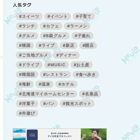
人気タグ
#スイーツ
#イベント
#子育て
#ランチ
#カフェ
#ラーメン
#グルメ
#B級グルメ
#子連れ
#韓国
#ライブ
#新店
#開店
#ご当地グルメ
#ディナー
#ドライブ
#MUSIC
#お土産
#韓国語
#レストラン
#食べ歩き
#海鮮
#温泉
#ホテル
#北海道マイホームセンター
#名産品
#洋菓子
#パン
#観光スポット
#外遊び