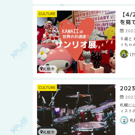
【4
CULTURE
を見
2023
５歳と
ィちゃ
もキテ
け
札幌市
20
CULTURE
202
札幌に
ィスト
僕が気
札
札幌市