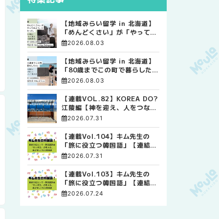
【地域みらい留学 in 北海道】
「めんどくさい」が「やってみ
よう」に変わった。 十勝の風
2026.08.03
に吹かれて走る、僕の泥臭くて
自由な高校生活
【地域みらい留学 in 北海道】
「80歳までこの町で暮らした
い」 標津高校で踏み出した、
2026.08.03
私らしい生き方
【連載VOL.82】KOREA DO?
江陵編【神を迎え、人をつなぐ
時間 ― 江陵端午祭 】
2026.07.31
【連載Vol.104】キム先生の
「旅に役立つ韓国語」【連結語
尾について その4】
2026.07.31
【連載Vol.103】キム先生の
「旅に役立つ韓国語」【連結語
尾について その3】
2026.07.24