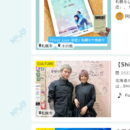
札幌をは
恋』。
もちろ
阿
札幌市
【Sh
CULTURE
202
北海道
は…Sh
べに】さ
Fu
札幌市