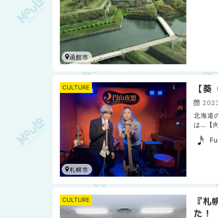
函館市
【葵（
CULTURE
2023
北海道
は…【向
ーザーへ
Fu
札幌市
『札
CULTURE
た！