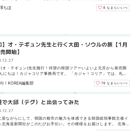
ムファイターズ（野球） 1月は北海道での試合はありません...
澤ちほ
8
なまらいいべ
知】オ・テギュン先生と行く大田・ソウルの旅【1月
発売開始】
.12.27
均 (オ・テギュン)先生随行！待望の韓国ツアーいよいよ元旦から発売開
​ こんにちは！カジャコリア事務局です。 「カジャ！コリア」では、札幌
学准教授オ・テギュン先生と一緒に行く、「オ・テギ...
자！KOREA編集部
78
なまらいいべ
道で大邱（テグ）と出会ってみた
.12.27
に居ながらにして、韓国の都市の魅力を体感できる韓国総領事館主催イ
を北海道新聞社がこのたびお手伝い。その模様をお届けします。 北海
会う大邱（テグ） ヨロブン、アニョハセヨ！ 北海道新聞...