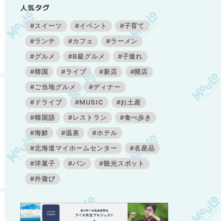
人気タグ
#スイーツ
#イベント
#子育て
#ランチ
#カフェ
#ラーメン
#グルメ
#B級グルメ
#子連れ
#韓国
#ライブ
#新店
#開店
#ご当地グルメ
#ディナー
#ドライブ
#MUSIC
#お土産
#韓国語
#レストラン
#食べ歩き
#海鮮
#温泉
#ホテル
#北海道マイホームセンター
#名産品
#洋菓子
#パン
#観光スポット
#外遊び