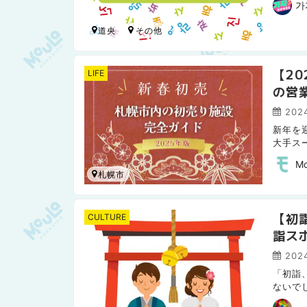
가
道央
【2
LIFE
の営
2024
新年を
大手ス
です。
M
札幌市
【初
CULTURE
詣ス
2024
「初詣
ないで
いて運