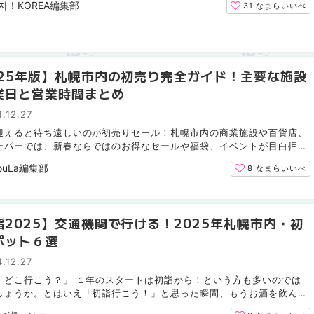
자！KOREA編集部
31
なまらいいべ
025年版】札幌市内の初売り完全ガイド！主要な施設
業日と営業時間まとめ
.12.27
迎えると待ち遠しいのが初売りセール！札幌市内の商業施設や百貨店、
ーパーでは、新春ならではのお得なセールや福袋、イベントが目白押し
ですが、「どこがいつから営業しているのか」が調べる...
ouLa編集部
8
なまらいいべ
詣2025】交通機関で行ける！2025年札幌市内・初
ポット６選
.12.27
、どこ行こう？」 １年のスタートは初詣から！という方も多いのでは
しょうか。とはいえ「初詣行こう！」と思った瞬間、もうお酒を飲んで
転出来ない・・・そんな方もいるでしょう！そこのあな...