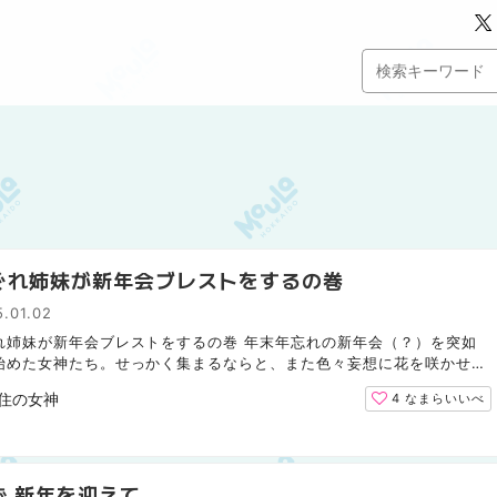
ぐれ姉妹が新年会ブレストをするの巻
.01.02
れ姉妹が新年会ブレストをするの巻 年末年忘れの新年会（？）を突如
始めた女神たち。せっかく集まるならと、また色々妄想に花を咲かせま
北海道で活動する移住コーディネーターとして、少しでも...
住の女神
4
なまらいいべ
ず 新年を迎えて