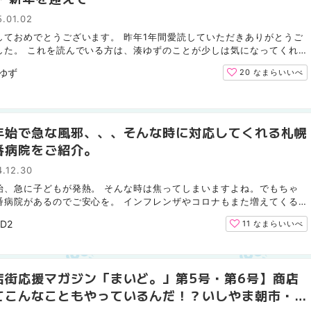
.01.02
しておめでとうございます。 昨年1年間愛読していただきありがとうご
した。 これを読んでいる方は、湊ゆずのことが少しは気になってくれ
でしょうか。 とても嬉しいです。 今回は新しい一年に向...
ゆず
20
なまらいいべ
年始で急な風邪、、、そんな時に対応してくれる札幌
番病院をご紹介。
.12.30
始、急に子どもが発熱。 そんな時は焦ってしまいますよね。でもちゃ
番病院があるのでご安心を。 インフレンザやコロナもまた増えてくる
からこそ、もしもの時にご活用ください。 ２０２４年１２...
2D2
11
なまらいいべ
店街応援マガジン「まいど。」第5号・第6号】商店
てこんなこともやっているんだ！？いしやま朝市・八