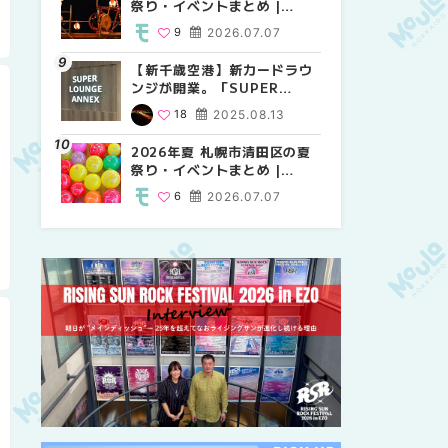
祭り・イベントまとめ |
祭り・イベントまとめ |
しか買えない絶対に外せない
MouLa HOKKAIDO
MouLa HOKKAIDO
限定スイーツ・焼き菓子18選
9
2026.07.07
9
25
2026.07.07
2026.03.24
| MouLa HOKKAIDO
【新千歳空港】新カードラウ
2026年夏 札幌市中央区の夏
【新千歳空港】新カードラウ
ンジが開業。「SUPER
祭り・イベントまとめ |
ンジが開業。「SUPER
LOUNGE ANNEX（スーパー
MouLa HOKKAIDO
LOUNGE ANNEX（スーパー
18
2025.08.13
9
18
2026.07.07
2025.08.13
ラウンジアネックス）」をご
ラウンジアネックス）」をご
紹介！！ | MouLa
紹介！！ | MouLa
2026年夏 札幌市清田区の夏
2026年夏 恵庭市・千歳市の
2026年夏 札幌市豊平区の夏
HOKKAIDO
HOKKAIDO
祭り・イベントまとめ |
夏祭り・イベントまとめ |
祭り・イベントまとめ |
MouLa HOKKAIDO
MouLa HOKKAIDO
MouLa HOKKAIDO
6
2026.07.07
9
9
2026.07.07
2026.07.07