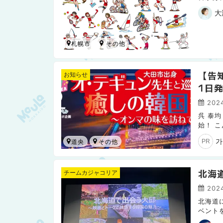
日本ハ
大
札幌市
【告
お知らせ
1日
2024
呉 泰
始！​
国際大
가
道央
PR
北海
チームカジャコリア
2024
北海道
ベント
道で出