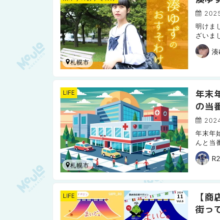
2025
明けま
ざいま
てるの
湊
札幌市
年末
LIFE
の当
2024
年末年
んと当
時期だ
R
札幌市
【商
LIFE
街っ