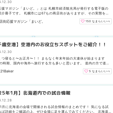
博を突撃取材！！
.12.30
応援マガジン「まいど。」とは 札幌市経済観光局が発行する電子版の
紹介冊子です。 札幌市には67もの商店街がありますが、その実態を知
多くありません。 「商店街ってどこにあるの？」「何をし...
店街応援マガジン「まいど。」編集部
150
なまらいいべ
千歳空港】空港内のお役立ちスポットをご紹介！！
.12.30
くつ寝ると〜お正月〜！！ まもなく年末年始の大連休が始まります
この時期、国内や海外へ旅行する方も多いと思います。 道内の方で道外
する方や道外から北海道にいらっしゃる方は、北海道の玄関...
21Baker
5
なまらいいべ
025年1月】北海道内での試合情報
.12.28
5年1月に北海道の会場で開催される試合情報のまとめです！ 気になる試
れば詳細をご確認の上、ぜひ会場に足を運んでみてください。 北海道