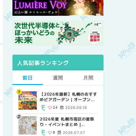
人気記事ランキング
前日
週間
月間
【2026年最新】札幌のおすす
【2026年最新】札幌のおすす
【2026年最新】札幌のおすす
めビアガーデン｜オープン日
めビアガーデン｜オープン日
めビアガーデン｜オープン日
順に徹底紹介！大通公園から
順に徹底紹介！大通公園から
順に徹底紹介！大通公園から
24
2026.06.19
24
24
2026.06.19
2026.06.19
穴場テラスまで | MouLa
穴場テラスまで | MouLa
穴場テラスまで | MouLa
HOKKAIDO
HOKKAIDO
HOKKAIDO
2026年夏 札幌市南区の夏祭
2026年夏 札幌市西区の夏祭
2026年夏 札幌市北区の夏祭
り・イベントまとめ |
り・イベントまとめ |
り・イベントまとめ |
MouLa HOKKAIDO
MouLa HOKKAIDO
MouLa HOKKAIDO
8
2026.07.07
12
9
2026.07.07
2026.07.07