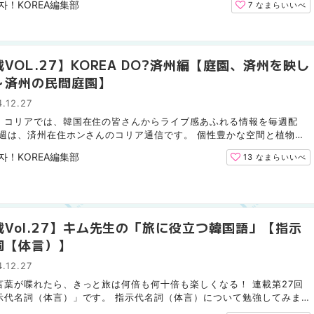
자！KOREA編集部
7
なまらいいべ
VOL.27】KOREA DO?済州編【庭園、済州を映し
～済州の民間庭園】
.12.27
！コリアでは、韓国在住の皆さんからライブ感あふれる情報を毎週配
今週は、済州在住ホンさんのコリア通信です。 個性豊かな空間と植物が
なヒーリングスポット 「民間庭園」が新しいヒーリング旅...
자！KOREA編集部
13
なまらいいべ
載Vol.27】キム先生の「旅に役立つ韓国語」【指示
詞【体言）】
.12.27
言葉が喋れたら、きっと旅は何倍も何十倍も楽しくなる！ 連載第27回
示代名詞（体言）」です。 指示代名詞（体言）について勉強してみま
！ オヌルン ジシデミョンサ（チェオン）ゴンブハㇽケヨ...