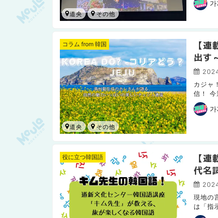
가
道央
【連載
コラム from 韓国
出す
2024
カジャ
信！ 
魅力的
가
道央
【連
役に立つ韓国語
代名
2024
現地の
は「指
しょう