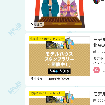
一
札幌市
モデ
北海道マイホームセンター
北会
2024
モデル
ハウス
要望や
北
札幌市
モデ
北海道マイホームセンター
2024