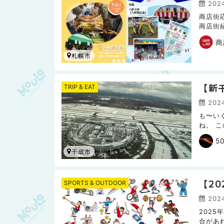
軒万
2024
商店街
商店街
る人は
商
札幌市
【新
TRIP & EAT
2024
も〜い
ね。 
に出発
50
千歳市
【2
SPORTS & OUTDOOR
2024
202
合があ