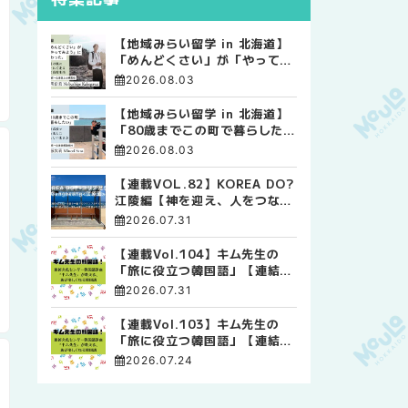
【地域みらい留学 in 北海道】
「めんどくさい」が「やってみ
よう」に変わった。 十勝の風
2026.08.03
に吹かれて走る、僕の泥臭くて
自由な高校生活
【地域みらい留学 in 北海道】
「80歳までこの町で暮らした
い」 標津高校で踏み出した、
2026.08.03
私らしい生き方
【連載VOL.82】KOREA DO?
江陵編【神を迎え、人をつなぐ
時間 ― 江陵端午祭 】
2026.07.31
【連載Vol.104】キム先生の
「旅に役立つ韓国語」【連結語
尾について その4】
2026.07.31
【連載Vol.103】キム先生の
「旅に役立つ韓国語」【連結語
尾について その3】
2026.07.24