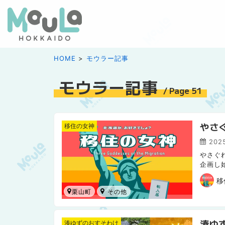
HOME
モウラー記事
モウラー記事
/ Page 51
やさ
移住の女神
2025
やさぐ
企画し
す。 
移
栗山町
湊ゆ
湊ゆずのおすそわけ