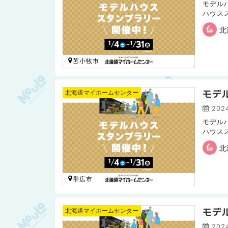
モデル
ハウス
要望や
北
苫小牧市
モデ
北海道マイホームセンター
2024
モデル
ハウス
要望や
北
帯広市
モデ
北海道マイホームセンター
2024