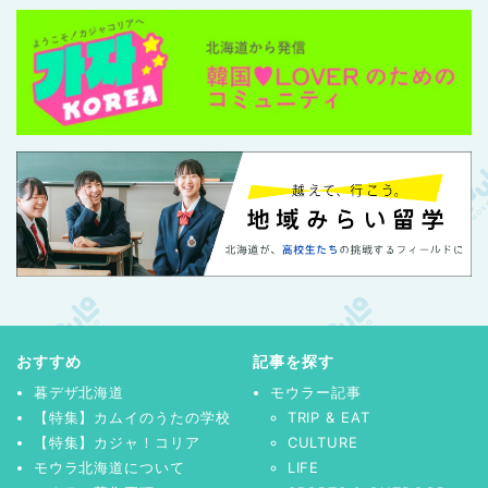
おすすめ
記事を探す
暮デザ北海道
モウラー記事
【特集】カムイのうたの学校
TRIP & EAT
【特集】カジャ！コリア
CULTURE
モウラ北海道について
LIFE