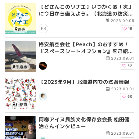
【どさんこのソナエ】いつかくる「次」
に今日から備えよう。（北海道の防災・
減災）
2023.09.05
PR
19
道央
格安航空会社【Peach】のおすすめ！
『スペースシートオプション』をご紹
介！！
2023.09.01
52
千歳市
【2023年9月】北海道内での試合情報
2023.09.01
60
札幌市
阿寒アイヌ民族文化保存会会長 松田健
治さんインタビュー
2023.09.01