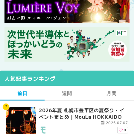
人気記事ランキング
前日
週間
月間
2026年夏 札幌市豊平区の夏祭り・イ
【2026年最新】札幌
【2026年最新】札幌
ベントまとめ | MouLa HOKKAIDO
ガーデン｜オープン日
ガーデン｜オープン日
大通公園から穴場テラスまで
大通公園から穴場テラスまで
2026.07.07
HOKKAIDO
HOKKAIDO
9