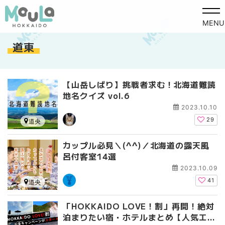
MENU
道東
【山岳しばり】挑戦者求む！北海道難読
地名クイズ vol.6
2023.10.10
29
道央
カップル必見＼(^^)／北海道の露天風
呂付客室14選
2023.10.09
41
道央
「HOKKAIDO LOVE！割」再開！絶対
泊まりたい宿・ホテルまとめ【人気エリ