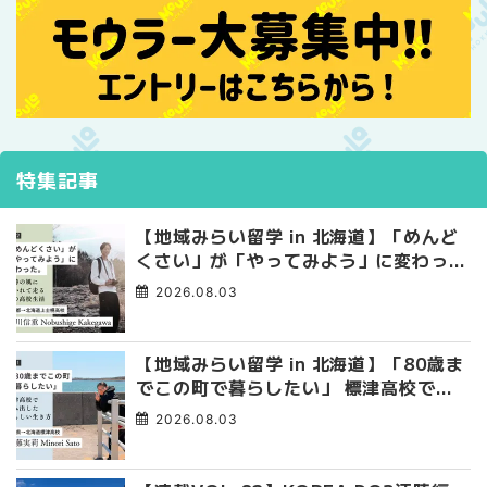
特集記事
【地域みらい留学 in 北海道】「めんど
くさい」が「やってみよう」に変わっ
た。 十勝の風に吹かれて走る、僕の泥
2026.08.03
臭くて自由な高校生活
【地域みらい留学 in 北海道】「80歳ま
でこの町で暮らしたい」 標津高校で踏
み出した、私らしい生き方
2026.08.03