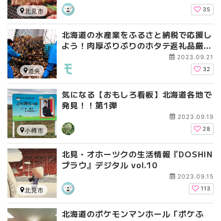
35
北見市
北海道の水産業をふるさと納税で応援し
よう！肉厚ぷりぷりのホタテ返礼品厳選
３選
2023.09.21
32
道央
気になる【おもしろ看板】北海道各地で
発見！！第1弾
2023.09.19
28
小樽市
北見・オホーツクの生活情報『DOSHIN
プラウ』デジタル vol.10
2023.09.15
113
北見市
北海道のポケモンマンホール「ポケふ