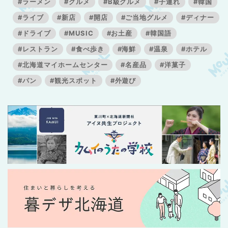
#ラーメン
#グルメ
#B級グルメ
#子連れ
#韓国
#ライブ
#新店
#開店
#ご当地グルメ
#ディナー
#ドライブ
#MUSIC
#お土産
#韓国語
#レストラン
#食べ歩き
#海鮮
#温泉
#ホテル
#北海道マイホームセンター
#名産品
#洋菓子
#パン
#観光スポット
#外遊び