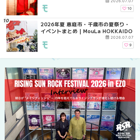
2026.07.07
10
2026年夏 恵庭市・千歳市の夏祭り・
札幌の麻辣湯（マーラ
札幌の麻辣湯（マーラ
イベントまとめ | MouLa HOKKAIDO
め専門店9選！本場の量
め専門店6選！本場の量
新店まで徹底比較 | Mo
新店まで徹底比較 | Mo
2026.07.07
HOKKAIDO
HOKKAIDO
9