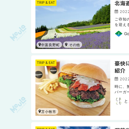
北海
TRIP & EAT
2022
ご存知
を迎え
7月中
Go
中富良野町
豪快
TRIP & EAT
紹介
2022
時に、
バーガ
ますよね
と
苫小牧市