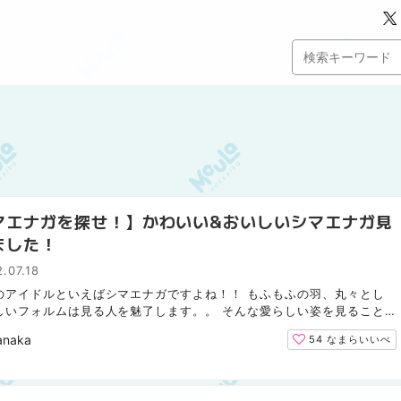
マエナガを探せ！】かわいい&おいしいシマエナガ見
ました！
.07.18
のアイドルといえばシマエナガですよね！！ もふもふの羽、丸々とし
しいフォルムは見る人を魅了します。。 そんな愛らしい姿を見ること
のは、12～2月の冬の間だけなんですよ。 まさに冬の妖...
anaka
54
なまらいいべ