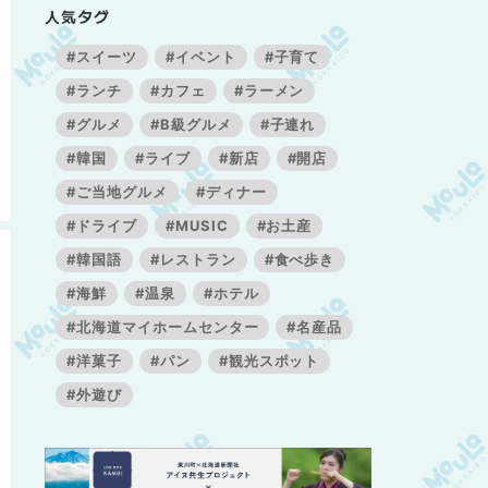
人気タグ
#スイーツ
#イベント
#子育て
#ランチ
#カフェ
#ラーメン
#グルメ
#B級グルメ
#子連れ
#韓国
#ライブ
#新店
#開店
#ご当地グルメ
#ディナー
#ドライブ
#MUSIC
#お土産
#韓国語
#レストラン
#食べ歩き
#海鮮
#温泉
#ホテル
#北海道マイホームセンター
#名産品
#洋菓子
#パン
#観光スポット
#外遊び