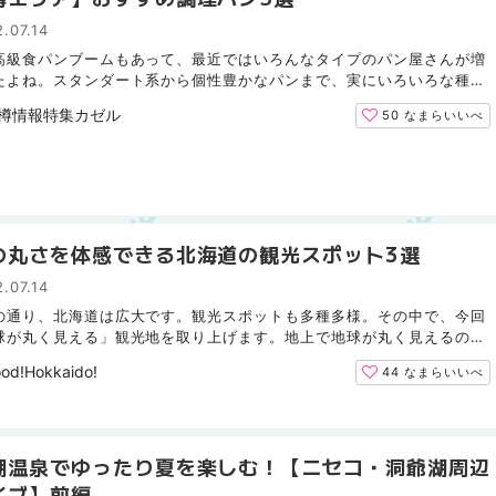
.07.14
高級食パンブームもあって、最近ではいろんなタイプのパン屋さんが増
たよね。スタンダート系から個性豊かなパンまで、実にいろいろな種類
がありますが、そんな数多あるパンの中から、今回は私...
樽情報特集カゼル
50
なまらいいべ
の丸さを体感できる北海道の観光スポット3選
.07.14
の通り、北海道は広大です。観光スポットも多種多様。その中で、今回
球が丸く見える」観光地を取り上げます。地上で地球が丸く見えるのは
覚だなど諸説ありますが、実際にそこで景色を眺めて、...
od!Hokkaido!
44
なまらいいべ
湖温泉でゆったり夏を楽しむ！【ニセコ・洞爺湖周辺
イブ】前編