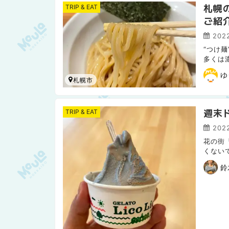
札幌
TRIP & EAT
ご紹
2022
“つけ
多くは
のお店
ゆ
札幌市
週末
TRIP & EAT
2022
花の街
くない
A・T
鈴