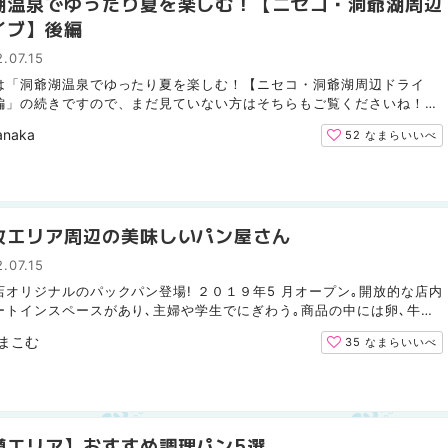
湖温泉でゆったり夏を楽しむ！【ニセコ・洞爺湖周辺
イブ】後編
.07.15
は「洞爺湖温泉でゆったり夏を楽しむ！【ニセコ・洞爺湖周辺ドライ
編」の続きですので、まだ見ていない方はそちらもご覧くださいね！
、洞爺湖温泉から札幌への帰路で立ち寄ったスポットをご紹...
anaka
52
なまらいいべ
牧エリア周辺の美味しいパン屋さん
.07.15
店オリジナルのパックパン登場! ２０１９年5 月オープン｡開放的な店内
ートインスペースがあり､主婦や学生でにぎわう｡商品の中には卵､牛乳
の無添加パンもあり､アレルギーを気にする人に好評だ｡ ...
まこむ
35
なまらいいべ
樽エリア】おすすめ調理パン5選