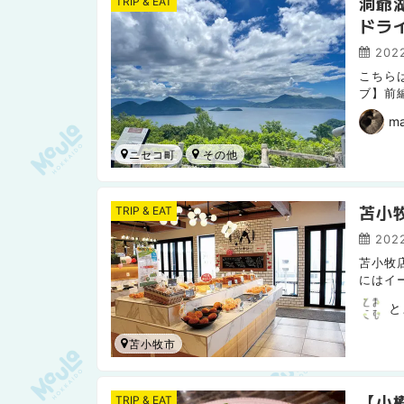
洞爺
TRIP & EAT
ドラ
2022
こちら
ブ】前
今回は
m
ニセコ町
苫小
TRIP & EAT
2022
苫小牧
にはイ
不使用
と
苫小牧市
【小
TRIP & EAT