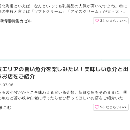
国北海道といえば、なんといっても乳製品の人気が高いですよね。特に
味の主役と言えば「ソフトクリーム」「アイスクリーム」が大・大・
人気！札幌の隣町小樽にはソフトクリームやアイスクリー...
樽情報特集カゼル
34
なまらいいべ
牧エリアの旨い魚介を楽しみたい！美味しい魚介と出
るお店をご紹介
.07.06
ある苫小牧だからこそ味わえる旨い魚介類。新鮮な魚をそのままに、季
の魚など苫小牧や白老に行ったらぜひ行ってほしいお店をご紹介いたし
 丼から溢れる豪快なネタにビックリ！「とまこまい市場...
まこむ
58
なまらいいべ