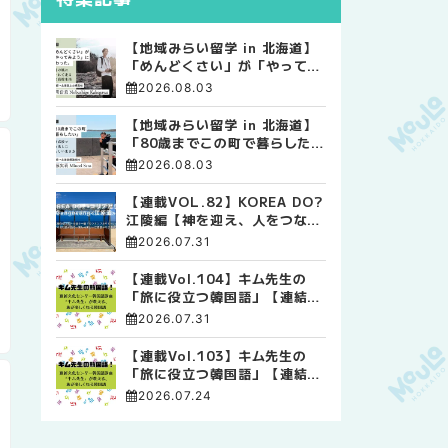
【地域みらい留学 in 北海道】
「めんどくさい」が「やってみ
よう」に変わった。 十勝の風
2026.08.03
に吹かれて走る、僕の泥臭くて
自由な高校生活
【地域みらい留学 in 北海道】
「80歳までこの町で暮らした
い」 標津高校で踏み出した、
2026.08.03
私らしい生き方
【連載VOL.82】KOREA DO?
江陵編【神を迎え、人をつなぐ
時間 ― 江陵端午祭 】
2026.07.31
【連載Vol.104】キム先生の
「旅に役立つ韓国語」【連結語
尾について その4】
2026.07.31
【連載Vol.103】キム先生の
「旅に役立つ韓国語」【連結語
尾について その3】
2026.07.24