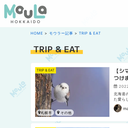
HOME
モウラー記事
TRIP & EAT
TRIP & EAT
【シ
TRIP & EAT
つけ
2022
北海道
た愛ら
ができる
m
札幌市