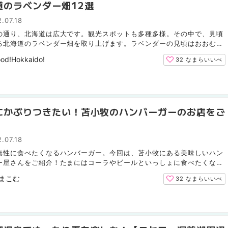
道のラベンダー畑12選
.07.18
の通り、北海道は広大です。観光スポットも多種多様。その中で、見頃
る北海道のラベンダー畑を取り上げます。ラベンダーの見頃はおおむね
旬〜下旬。ラベンダーの色合いや香りだけでも楽しめます...
od!Hokkaido!
32
なまらいいべ
にかぶりつきたい！苫小牧のハンバーガーのお店をご
.07.18
無性に食べたくなるハンバーガー。今回は、苫小牧にある美味しいハン
ー屋さんをご紹介！たまにはコーラやビールといっしょに食べたくなり
！ 素材にこだわるグルメバーガー「RICH AND FAMOUS...
まこむ
32
なまらいいべ