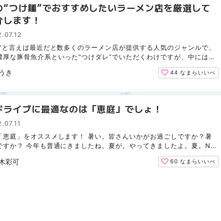
の“つけ麺”でおすすめしたいラーメン店を厳選して
介します！
.07.12
麺”と言えば最近だと数多くのラーメン店が提供する人気のジャンルで、
濃厚な豚骨魚介系といった“つけダレ”でいただくわけですが、中にはそ
独自の美味しさを活かした味わいでもっちりとした太麺...
うき
44
なまらいいべ
ドライブに最適なのは「恵庭」でしょ！
.07.11
「恵庭」をオススメします！ 暑い。皆さんいかがお過ごしですか？暑
ですか？ 今年も普通にきましたね。夏が。やってきましたよ。夏。N
U！！！ せっかく、今年の夏は、久々に通常モードが戻りつつ...
木彩可
60
なまらいいべ