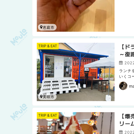
恵庭市
【ド
TRIP & EAT
～復
2022
ランチ
いくコ
だけれ
m
美唄市
【爆
TRIP & EAT
リー
2022