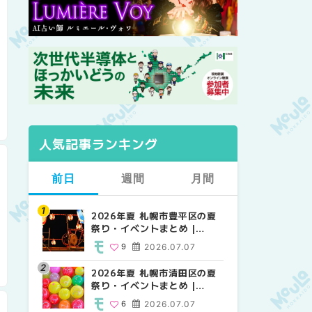
人気記事ランキング
前日
週間
月間
2026年夏 札幌市豊平区の夏
【2026年最新】札幌のおすす
【2026年最新】札幌のおすす
祭り・イベントまとめ |
めビアガーデン｜オープン日
めビアガーデン｜オープン日
MouLa HOKKAIDO
順に徹底紹介！大通公園から
順に徹底紹介！大通公園から
9
2026.07.07
24
24
2026.06.19
2026.06.19
穴場テラスまで | MouLa
穴場テラスまで | MouLa
HOKKAIDO
HOKKAIDO
2026年夏 札幌市清田区の夏
2026年夏 札幌市白石区の夏
2026年夏 札幌市北区の夏祭
祭り・イベントまとめ |
祭り・イベントまとめ |
り・イベントまとめ |
MouLa HOKKAIDO
MouLa HOKKAIDO
MouLa HOKKAIDO
6
2026.07.07
9
9
2026.07.07
2026.07.07