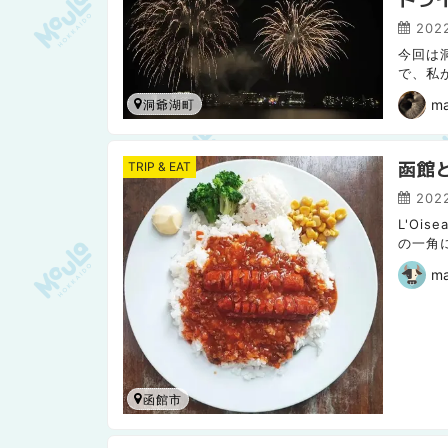
2022
今回は
で、私
洞爺湖で
m
洞爺湖町
函館
TRIP & EAT
2022
L'Oi
の一角
海道版に
ma
函館市