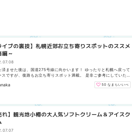
ライブの裏技】札幌近郊お立ち寄りスポットのススメ
路編～
.07.08
を済ませた後は、国道275号線に向かいます！ ゆったりと札幌へ戻って
ースですが、復路もお立ち寄りスポット満載。 是非ご参考にしていた
ばと思います！ ※往路編をまだ見られていない方はそちら...
anaka
50
なまらいいべ
売れ】観光地小樽の大人気ソフトクリーム＆アイスク
ム
.07.07