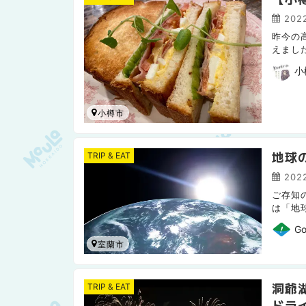
2022
昨今の
えまし
のパン
小
小樽市
地球
TRIP & EAT
2022
ご存知
は「地
目の錯
Go
室蘭市
洞爺
TRIP & EAT
ドラ