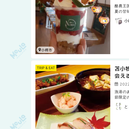
酪農王
夏の甘
大・大
小
小樽市
苫小
TRIP & EAT
会え
2022
漁港の
節限定
ます。
と