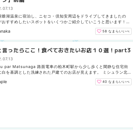
.07.13
洞爺湖温泉に宿泊し、ニセコ・倶知安周辺をドライブしてきましたの
がおすすめしたいスポットをいくつかご紹介していこうと思います！
は2022年4月28(木)～10/31(月)の期間中、「洞爺湖ロング...
anaka
58
なまらいいべ
と言ったらここ！食べておきたいお店１０選！part3
.07.13
seau par Matsunaga 路面電車の柏木町駅から少し歩くと閑静な住宅街
に白を基調とした洗練された戸建てのお店が見えます。 ミシュラン北
て一つ星に輝いた函館屈指のフランス料理店「L`oiseau pa...
ple
40
なまらいいべ