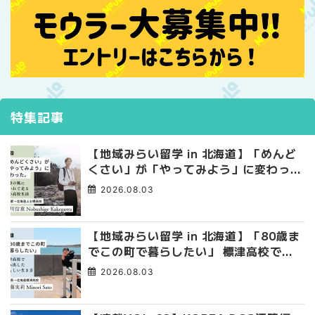
特集記事
【地域みらい留学 in 北海道】「めんど
くさい」が「やってみよう」に変わっ
た。 十勝の風に吹かれて走る、僕の泥
2026.08.03
臭くて自由な高校生活
【地域みらい留学 in 北海道】「80歳ま
でこの町で暮らしたい」 標津高校で踏
み出した、私らしい生き方
2026.08.03