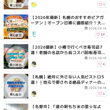
1
江別市
【2026年最新】札幌のおすすめビアガ
ーデン｜オープン日順に徹底紹介！大通
公園から穴場テラスまで
2026.06.19
24
札幌市
【2026最新】小樽で行くべき寿司店7
選！老舗の名店から高コスパ回転寿司ま
で徹底紹介
2026.06.19
4
小樽市
【札幌】絶対に外さない人気ビストロ5
選！｜地元で愛される絶品ディナーの名
店まとめ
2026.06.18
3
札幌市
【名寄市】「道の駅もち米の里☆なよ