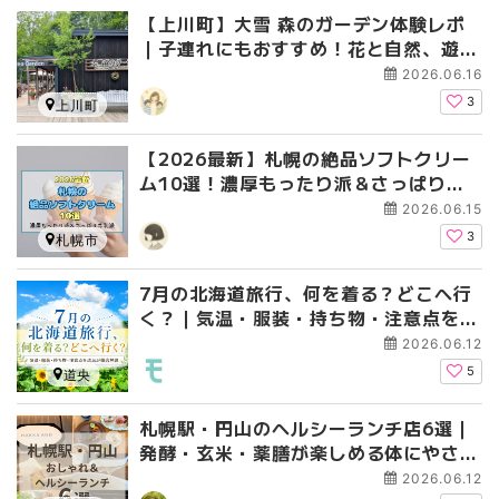
【上川町】大雪 森のガーデン体験レポ
｜子連れにもおすすめ！花と自然、遊び
が楽しめる人気スポット
2026.06.16
3
上川町
【2026最新】札幌の絶品ソフトクリー
ム10選！濃厚もったり派＆さっぱり牛
乳派の人気店を徹底比較
2026.06.15
3
札幌市
7月の北海道旅行、何を着る？どこへ行
く？｜気温・服装・持ち物・注意点を道
民が徹底解説
2026.06.12
5
道央
札幌駅・円山のヘルシーランチ店6選｜
発酵・玄米・薬膳が楽しめる体にやさし
いお店
2026.06.12