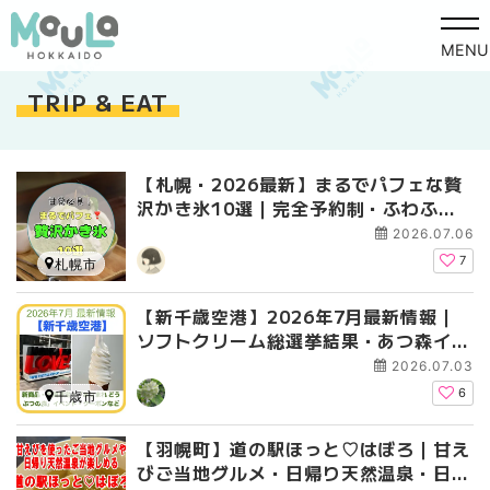
MENU
TRIP & EAT
【札幌・2026最新】まるでパフェな贅
沢かき氷10選｜完全予約制・ふわふわ
食感の人気店を厳選【甘党必見】
2026.07.06
7
札幌市
【新千歳空港】2026年7月最新情報｜
ソフトクリーム総選挙結果・あつ森イベ
ント・限定商品・お得クーポンまとめ
2026.07.03
6
千歳市
【羽幌町】道の駅ほっと♡はぼろ｜甘え
びご当地グルメ・日帰り天然温泉・日本