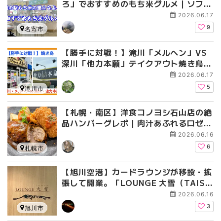
ろ」でおすすめのもち米グルメ｜ソフト
大福ともち米すりみコロッケ
2026.06.17
9
名寄市
【勝手に対戦！】滝川「メルヘン」VS
深川「他力本願」テイクアウト焼き鳥対
決【北海道】
2026.06.17
5
滝川市
【札幌・南区】洋食コノヨシ石山店の絶
品ハンバーグレポ｜肉汁あふれるロゼ色
の名物ハンバーグと洋食メニュー
2026.06.16
6
札幌市
【旭川空港】カードラウンジが移設・拡
張して開業。「LOUNGE 大雪（TAISE
TSU）」をご紹介！！
2026.06.16
3
旭川市