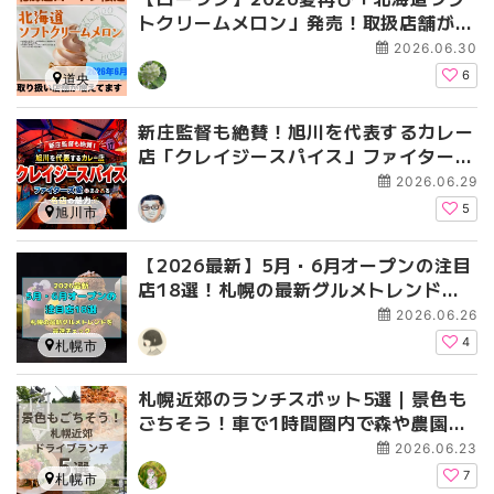
トクリームメロン」発売！取扱店舗が9
3店に拡大、全店舗一覧をチェック！
2026.06.30
6
道央
新庄監督も絶賛！旭川を代表するカレー
店「クレイジースパイス」ファイターズ
愛あふれる名店の魅力
2026.06.29
5
旭川市
【2026最新】5月・6月オープンの注目
店18選！札幌の最新グルメトレンドを
最速チェック
2026.06.26
4
札幌市
札幌近郊のランチスポット5選｜景色も
ごちそう！車で1時間圏内で森や農園な
ど自然を満喫！
2026.06.23
7
札幌市