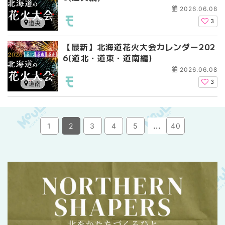
2026.06.08
3
道央
【最新】北海道花火大会カレンダー202
6(道北・道東・道南編)
2026.06.08
3
道南
...
1
2
3
4
5
40