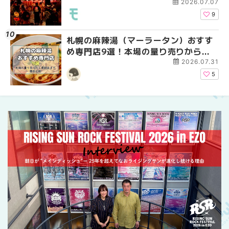
ーパーラウンジアネッ
2026.07.07
介！！ | MouLa HOKK
9
札幌の麻辣湯（マーラータン）おすす
2026年夏 恵庭市・千
2026年夏 札幌市南区
め専門店9選！本場の量り売りから最
イベントまとめ | MouL
ントまとめ | MouLa H
新店まで徹底比較 | MouLa
2026.07.31
HOKKAIDO
5