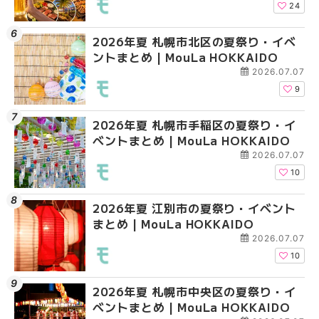
HOKKAIDO
24
2026年夏 札幌市北区の夏祭り・イベ
2026年夏 札幌市清田
2026年夏 札幌市清田
ントまとめ | MouLa HOKKAIDO
ベントまとめ | MouLa 
ベントまとめ | MouLa 
2026.07.07
9
2026年夏 札幌市手稲区の夏祭り・イ
2026年夏 札幌市豊平
札幌の麻辣湯（マーラ
ベントまとめ | MouLa HOKKAIDO
ベントまとめ | MouLa 
め専門店6選！本場の量
新店まで徹底比較 | Mo
2026.07.07
HOKKAIDO
10
2026年夏 江別市の夏祭り・イベント
2026年夏 札幌市南区
2026年夏 札幌市豊平
まとめ | MouLa HOKKAIDO
ントまとめ | MouLa H
ベントまとめ | MouLa 
2026.07.07
10
2026年夏 札幌市中央区の夏祭り・イ
2026年夏 札幌市中央
【新千歳空港】新カー
ベントまとめ | MouLa HOKKAIDO
ベントまとめ | MouLa 
業。「SUPER LOUNG