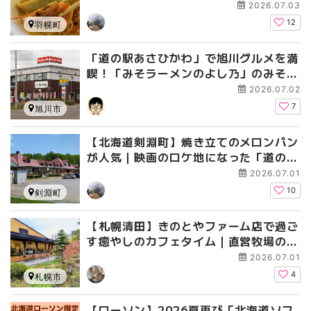
最北のバラ園も
2026.07.03
12
羽幌町
「道の駅あさひかわ」で旭川グルメを満
喫！「みそラーメンのよし乃」のみそラ
ーメンや周辺観光・温泉も一挙紹介
2026.07.02
7
旭川市
【北海道剣淵町】焼き立てのメロンパン
が人気｜映画のロケ地になった「道の駅
絵本の里けんぶち」
2026.07.01
10
剣淵町
【札幌清田】きのとやファーム店で過ご
す癒やしのカフェタイム｜直営牧場の放
牧牛乳とアップルパイに感動♪
2026.07.01
4
札幌市
【ローソン】2026夏再び「北海道ソフ