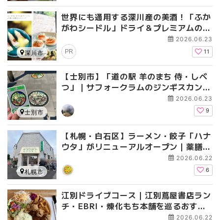
世界にも通用する深川産の美酒！「ふか
がわシードル」ドライ＆プレミアムの深
遠なる魅力と、おうちで楽しむ極上ペア
2026.06.23
リング
PR
11
深川市
【士別市】「道の駅 羊のまち 侍・しべ
つ」｜サフォークラムのジンギスカン・
ポケふた・マンホールカードも
2026.06.23
9
士別市
【札幌・白石区】ラーメン・餃子「ハナ
ウタ」がリニューアルオープン｜薬膳味
噌つけ麺と水餃子のレポ
2026.06.22
6
札幌市
江別ドライブコース｜江別蔦屋書店ラン
チ・EBRI・煉化もち本舗を巡るおすす
め3スポット
2026.06.22