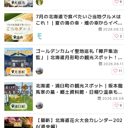
9
札幌市
7月の北海道で食べたいご当地グルメは
これ！｜夏の海の幸・畑の幸からイベン
トグルメまで
2026.06.12
3
道央
ゴールデンカムイ聖地巡礼「樺戸集治
監」｜北海道月形町の観光スポット！月
形樺戸博物館と道の駅275つきがた
2026.06.11
11
月形町
北海道・浦臼町の観光スポット｜坂本龍
馬家の墓・郷土資料館・日帰り温泉もあ
る「道の駅つるぬま」をめぐる
2026.06.09
9
浦臼町
【最新】北海道花火大会カレンダー202
6(道央編)